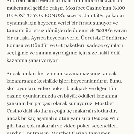
Android akıllı telefonlar dahil tüm mobil cihazlarda
mükemmel şekilde çalışır. Mostbet Casino’nun %100
DEPOZİTO YOK BONUS’u size 1€’dan 150€’ya kadar
oynamak için heyecan verici bir fırsat sunuyor ve
tamamı ücretsiz dönüşlerde ödenerek %200’e varan
bir artışla. Ayrıca heyecan verici Ücretsiz Döndürme
Bonusu ve Döndür ve Git paketleri, sadece oyunları
seçtiğiniz ve zaman ayırdığınız için size nakit ödül
kazanma şansı veriyor.
Ancak, onları her zaman kazanamazsınız, ancak
kazanırsanız kesinlikle işleri heyecanlandırır. Bunu,
slot oyunları, video poker, blackjack ve diğer tüm
casino oyunlarımızda en büyük ödülleri kazanma
şansının bir parçası olarak sunuyoruz. Mostbet
Casino’daki slotların çoğu üç makaralı slotlardır,
ancak birkaç aşamalı slotun yanı sıra Deuces Wild
gibi bazı çok makaralı ve video poker seçenekleri
vardır. Unutmayın, Mostbet Casino tamamen