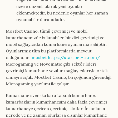
üzere düzenli olarak yeni oyunlar
eklenmektedir, bu nedenle oyunlar her zaman
oynanabilir durumdadır.
Mostbet Casino, tümü çevrimiçi ve mobil
kumarhanemizde bulunabilen bir dizi çevrimiçi ve
mobil sağlayıcıdan kumarhane oyunlarına sahiptir.
Oyunlarımız tüm bu platformlarda mevcut
olduğundan,
mosbet https://starsbet-tr.com/
Microgaming ve Novomatic gibi sektör lideri
çevrimiçi kumarhane yazılımı sağlayıcılarıyla ortak
olmayı seçtik. Mostbet Casino, birçoğunun güvendiği
Microgaming yazılımı ile çalışır.
Kumarhane svenska kara tabanlı kumarhane:
kumarbazların kumarhanesini daha fazla çevrimiçi
kumarhaneye çeviren çevrimiçi slotlar. İnsanların
nerede ve ne zaman olurlarsa olsunlar kumarhane