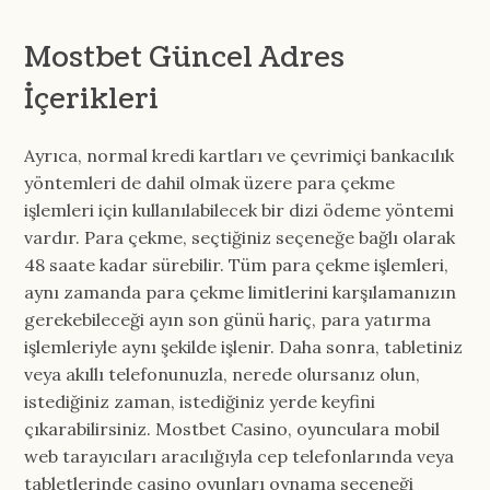
Mostbet Güncel Adres
İçerikleri
Ayrıca, normal kredi kartları ve çevrimiçi bankacılık
yöntemleri de dahil olmak üzere para çekme
işlemleri için kullanılabilecek bir dizi ödeme yöntemi
vardır. Para çekme, seçtiğiniz seçeneğe bağlı olarak
48 saate kadar sürebilir. Tüm para çekme işlemleri,
aynı zamanda para çekme limitlerini karşılamanızın
gerekebileceği ayın son günü hariç, para yatırma
işlemleriyle aynı şekilde işlenir. Daha sonra, tabletiniz
veya akıllı telefonunuzla, nerede olursanız olun,
istediğiniz zaman, istediğiniz yerde keyfini
çıkarabilirsiniz. Mostbet Casino, oyunculara mobil
web tarayıcıları aracılığıyla cep telefonlarında veya
tabletlerinde casino oyunları oynama seçeneği