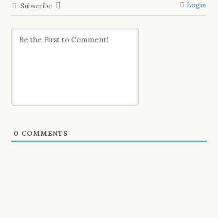
Login
Subscribe
0
COMMENTS