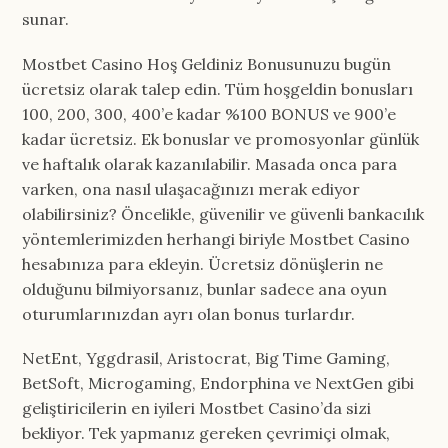
sunar.
Mostbet Casino Hoş Geldiniz Bonusunuzu bugün
ücretsiz olarak talep edin. Tüm hoşgeldin bonusları
100, 200, 300, 400’e kadar %100 BONUS ve 900’e
kadar ücretsiz. Ek bonuslar ve promosyonlar günlük
ve haftalık olarak kazanılabilir. Masada onca para
varken, ona nasıl ulaşacağınızı merak ediyor
olabilirsiniz? Öncelikle, güvenilir ve güvenli bankacılık
yöntemlerimizden herhangi biriyle Mostbet Casino
hesabınıza para ekleyin. Ücretsiz dönüşlerin ne
olduğunu bilmiyorsanız, bunlar sadece ana oyun
oturumlarınızdan ayrı olan bonus turlardır.
NetEnt, Yggdrasil, Aristocrat, Big Time Gaming,
BetSoft, Microgaming, Endorphina ve NextGen gibi
geliştiricilerin en iyileri Mostbet Casino’da sizi
bekliyor. Tek yapmanız gereken çevrimiçi olmak,