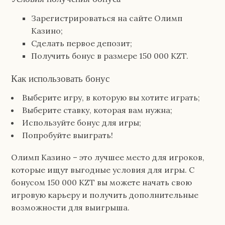
Зарегистрироваться на сайте Олимп
Казино;
Сделать первое депозит;
Получить бонус в размере 150 000 KZT.
Как использовать бонус
Выберите игру, в которую вы хотите играть;
Выберите ставку, которая вам нужна;
Используйте бонус для игры;
Попробуйте выиграть!
Олимп Казино – это лучшее место для игроков,
которые ищут выгодные условия для игры. С
бонусом 150 000 KZT вы можете начать свою
игровую карьеру и получить дополнительные
возможности для выигрыша.