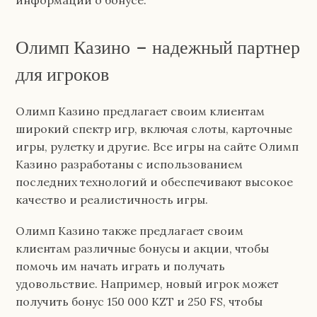
Олимп Казино – надежный партнер
для игроков
Олимп Казино предлагает своим клиентам
широкий спектр игр, включая слоты, карточные
игры, рулетку и другие. Все игры на сайте Олимп
Казино разработаны с использованием
последних технологий и обеспечивают высокое
качество и реалистичность игры.
Олимп Казино также предлагает своим
клиентам различные бонусы и акции, чтобы
помочь им начать играть и получать
удовольствие. Например, новый игрок может
получить бонус 150 000 KZT и 250 FS, чтобы