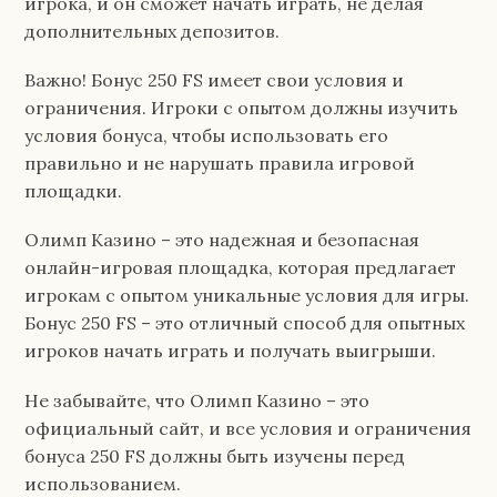
игрока, и он сможет начать играть, не делая
дополнительных депозитов.
Важно! Бонус 250 FS имеет свои условия и
ограничения. Игроки с опытом должны изучить
условия бонуса, чтобы использовать его
правильно и не нарушать правила игровой
площадки.
Олимп Казино – это надежная и безопасная
онлайн-игровая площадка, которая предлагает
игрокам с опытом уникальные условия для игры.
Бонус 250 FS – это отличный способ для опытных
игроков начать играть и получать выигрыши.
Не забывайте, что Олимп Казино – это
официальный сайт, и все условия и ограничения
бонуса 250 FS должны быть изучены перед
использованием.