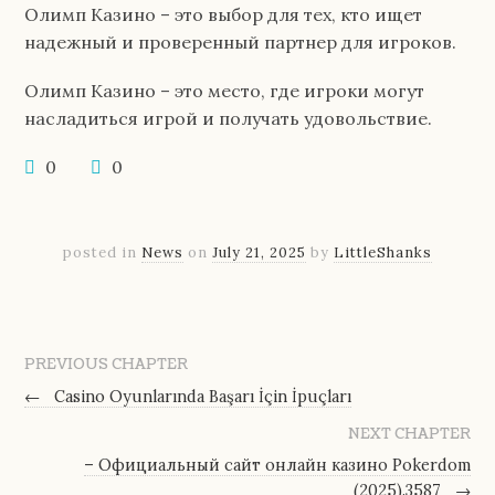
Олимп Казино – это выбор для тех, кто ищет
надежный и проверенный партнер для игроков.
Олимп Казино – это место, где игроки могут
насладиться игрой и получать удовольствие.
0
0
posted in
News
on
July 21, 2025
by
LittleShanks
PREVIOUS CHAPTER
←
Casino Oyunlarında Başarı İçin İpuçları
NEXT CHAPTER
– Официальный сайт онлайн казино Pokerdom
(2025).3587
→