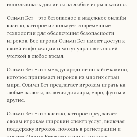
использовать для игры на любые игры в казино.
Олимп Бет – это безопасное и надежное онлайн-
казино, которое использует современные
технологии для обеспечения безопасности
игроков. Все игроки Олимп Бет имеют доступ к
своей информации и могут управлять своей
учеткой в любое время.
Олимп Бет – это международное онлайн-казино,
которое принимает игроков из многих стран
мира. Олимп Бет предлагает игрокам играть на
любые валюты, включая доллары, евро, фунты и
другие.
Олимп Бет – это казино, которое предлагает
своим игрокам широкий спектр услуг, включая
поддержку игроков, помощь в регистрации и
другие. Олимп Бет – это казино, которое