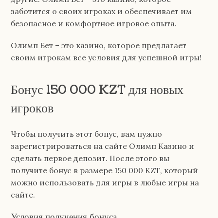
заботится о своих игроках и обеспечивает им
безопасное и комфортное игровое опыта.
Олимп Бет – это казино, которое предлагает
своим игрокам все условия для успешной игры!
Бонус 150 000 KZT для новых
игроков
Чтобы получить этот бонус, вам нужно
зарегистрироваться на сайте Олимп Казино и
сделать первое депозит. После этого вы
получите бонус в размере 150 000 KZT, который
можно использовать для игры в любые игры на
сайте.
Условия получения бонуса