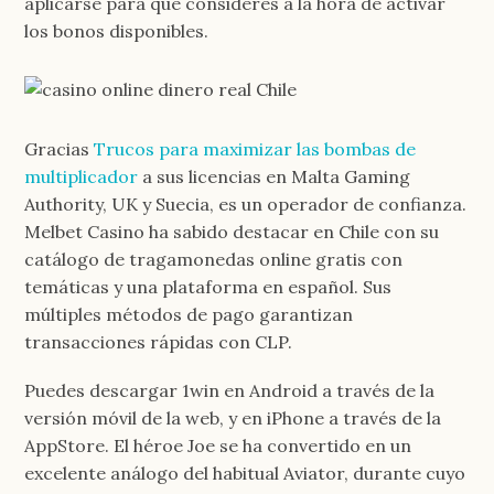
aplicarse para que consideres a la hora de activar
los bonos disponibles.
Gracias
Trucos para maximizar las bombas de
multiplicador
a sus licencias en Malta Gaming
Authority, UK y Suecia, es un operador de confianza.
Melbet Casino ha sabido destacar en Chile con su
catálogo de tragamonedas online gratis con
temáticas y una plataforma en español. Sus
múltiples métodos de pago garantizan
transacciones rápidas con CLP.
Puedes descargar 1win en Android a través de la
versión móvil de la web, y en iPhone a través de la
AppStore. El héroe Joe se ha convertido en un
excelente análogo del habitual Aviator, durante cuyo