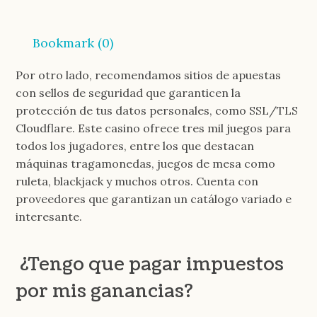
Bookmark (
0
)
Por otro lado, recomendamos sitios de apuestas
con sellos de seguridad que garanticen la
protección de tus datos personales, como SSL/TLS
Cloudflare. Este casino ofrece tres mil juegos para
todos los jugadores, entre los que destacan
máquinas tragamonedas, juegos de mesa como
ruleta, blackjack y muchos otros. Cuenta con
proveedores que garantizan un catálogo variado e
interesante.
¿Tengo que pagar impuestos
por mis ganancias?