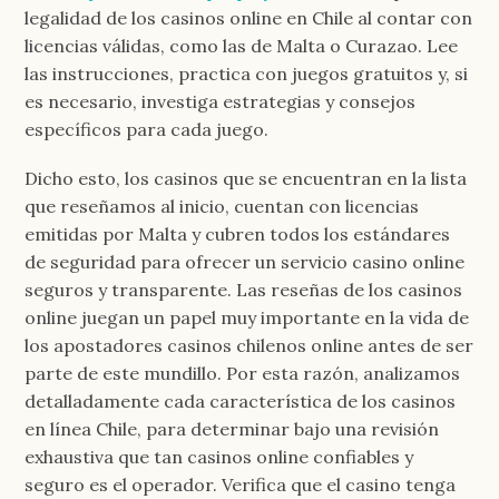
legalidad de los casinos online en Chile al contar con
licencias válidas, como las de Malta o Curazao. Lee
las instrucciones, practica con juegos gratuitos y, si
es necesario, investiga estrategias y consejos
específicos para cada juego.
Dicho esto, los casinos que se encuentran en la lista
que reseñamos al inicio, cuentan con licencias
emitidas por Malta y cubren todos los estándares
de seguridad para ofrecer un servicio casino online
seguros y transparente. Las reseñas de los casinos
online juegan un papel muy importante en la vida de
los apostadores casinos chilenos online antes de ser
parte de este mundillo. Por esta razón, analizamos
detalladamente cada característica de los casinos
en línea Chile, para determinar bajo una revisión
exhaustiva que tan casinos online confiables y
seguro es el operador. Verifica que el casino tenga