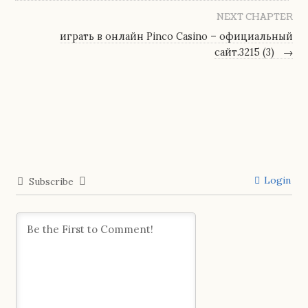
NEXT CHAPTER
играть в онлайн Pinco Casino – официальный
сайт.3215 (3)
→
Login
Subscribe