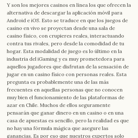
Y son los mejores casinos en línea los que ofrecen la
alternativa de descargar la aplicación móvil para
Android e iOS. Esto se traduce en que los juegos de
casino en vivo se proyectan desde una sala de
casino físico, con crupieres reales, interactuando
contra tus rivales, pero desde la comodidad de tu
hogar. Esta modalidad de juego es lo último en la
industria del iGaming y es muy prometedora para
aquellos jugadores que disfrutan de la sensación de
jugar en un casino físico con personas reales. Esta
pregunta es probablemente una de las más
frecuentes en aquellas personas que no conocen
muy bien el funcionamiento de las plataformas de
azar en Chile. Muchos de ellos seguramente
pensarán que ganar dinero en un casino o en una
casa de apuestas es sencillo, pero la realidad es que
no hay una fórmula mágica que asegure las
ganancias. Es por eso que nuestros expertos solo