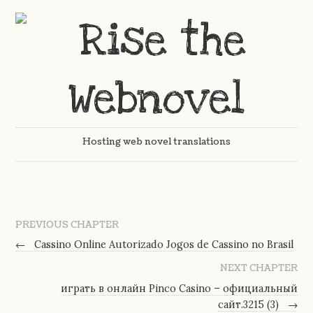
Hosting web novel translations
PREVIOUS CHAPTER
←
Cassino Online Autorizado Jogos de Cassino no Brasil
NEXT CHAPTER
играть в онлайн Pinco Casino – официальный
сайт.3215 (3)
→