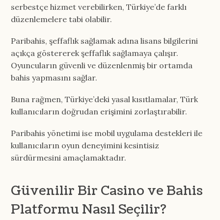
serbestçe hizmet verebilirken, Türkiye’de farklı
düzenlemelere tabi olabilir.
Paribahis, şeffaflık sağlamak adına lisans bilgilerini
açıkça göstererek şeffaflık sağlamaya çalışır.
Oyuncuların güvenli ve düzenlenmiş bir ortamda
bahis yapmasını sağlar.
Buna rağmen, Türkiye’deki yasal kısıtlamalar, Türk
kullanıcıların doğrudan erişimini zorlaştırabilir.
Paribahis yönetimi ise mobil uygulama destekleri ile
kullanıcıların oyun deneyimini kesintisiz
sürdürmesini amaçlamaktadır.
Güvenilir Bir Casino ve Bahis
Platformu Nasıl Seçilir?