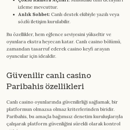
izleme mevcuttur.
Anlık Sohbet:
Canlı destek ekibiyle yazılı veya
sözlü iletişim kurulabilir.
Bu özellikler, hem eğlence seviyesini yükseltir ve
oyunlara ekstra heyecan katar. Canlı casino bölümü,
zamandan tasarruf ederek casino keyfi arayan
oyuncular için idealdir.
Güvenilir canlı casino
Paribahis özellikleri
Canlı casino oyunlarında güvenilirliği sağlamak, bir
platformun olmazsa olmaz kriterlerinden biridir.
Paribahis, bu amaçla bağımsız denetim kuruluşlarıyla
çalışarak platform güvenliğini sürekli olarak kontrol