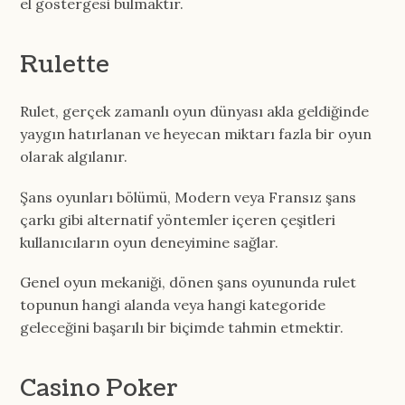
el göstergesi bulmaktır.
Rulette
Rulet, gerçek zamanlı oyun dünyası akla geldiğinde
yaygın hatırlanan ve heyecan miktarı fazla bir oyun
olarak algılanır.
Şans oyunları bölümü, Modern veya Fransız şans
çarkı gibi alternatif yöntemler içeren çeşitleri
kullanıcıların oyun deneyimine sağlar.
Genel oyun mekaniği, dönen şans oyununda rulet
topunun hangi alanda veya hangi kategoride
geleceğini başarılı bir biçimde tahmin etmektir.
Casino Poker