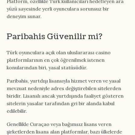
Platform, özellikle Türk kullanıcıları hedefleyen ara
yüzü sayesinde yerli oyunculara sorunsuz bir
deneyim sunar.
Paribahis Güvenilir mi?
Türk oyunculara açık olan uluslararası casino
platformlarının en çok öğrenilmek istenen
konularından biri, yasal statüsüdür.
Paribahis, yurtdışı lisansıyla hizmet veren ve yasal
mevzuat nedeniyle adres değiştirebilen sitelerden
biridir. Lisanslı ancak yurtdışında faaliyet gösteren
sitelerin yasalar tarafından gri bir alanda kabul
edilebilir.
Genellikle Curaçao veya bağımsız lisans veren
şirketlerden lisans alan platformlar, bazı ülkelerde