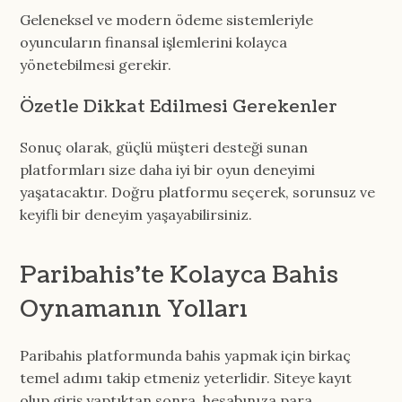
Geleneksel ve modern ödeme sistemleriyle
oyuncuların finansal işlemlerini kolayca
yönetebilmesi gerekir.
Özetle Dikkat Edilmesi Gerekenler
Sonuç olarak, güçlü müşteri desteği sunan
platformları size daha iyi bir oyun deneyimi
yaşatacaktır. Doğru platformu seçerek, sorunsuz ve
keyifli bir deneyim yaşayabilirsiniz.
Paribahis’te Kolayca Bahis
Oynamanın Yolları
Paribahis platformunda bahis yapmak için birkaç
temel adımı takip etmeniz yeterlidir. Siteye kayıt
olup giriş yaptıktan sonra, hesabınıza para