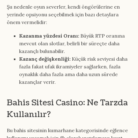
Şu nedenle oyun severler, kendi öngörülerine en
yerinde opsiyonu seçebilmek için bazı detaylara
önem vermelidir:
Kazanma yüzdesi Oranı:
Büyük RTP oranına
mevcut olan slotlar, belirli bir süreçte daha
kazançlı bulunabilir.
Kazanç değişkenliği:
Küçük risk seviyesi daha
fazla fakat ufak ikramiyeler sağlarken, fazla
oynaklık daha fazla ama daha uzun sürede
kazançlar verir.
Bahis Sitesi Casino: Ne Tarzda
Kullanılır?
Bu bahis sitesinin kumarhane kategorisinde eğlence