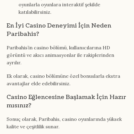
oyunlarla oyunlara interaktif şekilde
katılabilirsiniz.
En İyi Casino Deneyimi İçin Neden
Paribahis?
Paribahis’in casino bölümü, kullanıcılarına HD
görüntü ve akıcı animasyonlar ile rakiplerinden
ayrılır.
Ek olarak, casino bölümüne özel bonuslarla ekstra
avantajlar elde edebilirsiniz.
Casino Eğlencesine Başlamak İçin Hazır
mısınız?
Sonuç olarak, Paribahis, casino oyunlarında yüksek
kalite ve çeşitlilik sunar.