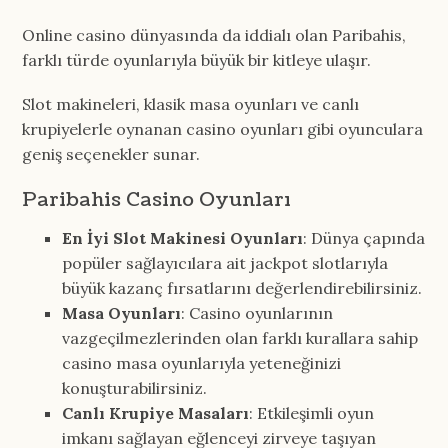
Online casino dünyasında da iddialı olan Paribahis,
farklı türde oyunlarıyla büyük bir kitleye ulaşır.
Slot makineleri, klasik masa oyunları ve canlı
krupiyelerle oynanan casino oyunları gibi oyunculara
geniş seçenekler sunar.
Paribahis Casino Oyunları
En İyi Slot Makinesi Oyunları
: Dünya çapında
popüler sağlayıcılara ait jackpot slotlarıyla
büyük kazanç fırsatlarını değerlendirebilirsiniz.
Masa Oyunları
: Casino oyunlarının
vazgeçilmezlerinden olan farklı kurallara sahip
casino masa oyunlarıyla yeteneğinizi
konuşturabilirsiniz.
Canlı Krupiye Masaları
: Etkileşimli oyun
imkanı sağlayan eğlenceyi zirveye taşıyan