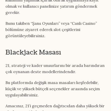
kullanımı yaşamak için ilk olarak uygulamaya kayıt
olmak ve kullanıcı panelinize yatırım göndermek
gerekir.
Bunu takiben “Şans Oyunları” veya “Canlı Casino”
bölümüne ziyaret ederek slot çeşitlerini
görüntüleyebilirsiniz.
Blackjack Masası
21, strateji ve kader unsurlarını bir arada barındıran
çok oynanan deste modellerindendir.
Bu platformda değişik masa masaları keşfedebilir,
küçük ve yüksek bütçeli seçenekler arasında seçim
uygulayabilirsiniz.
Amacınız, 21’i geçmeden dağıtıcıdan daha yüksek bir