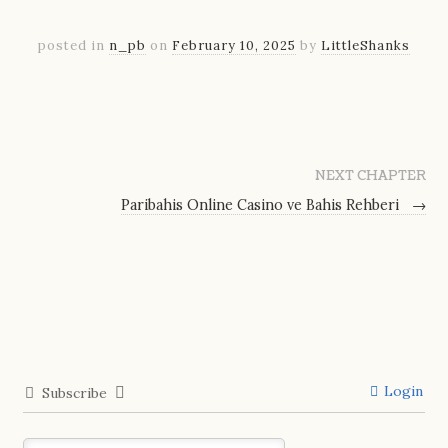
posted in
n_pb
on
February 10, 2025
by
LittleShanks
NEXT CHAPTER
Paribahis Online Casino ve Bahis Rehberi
→
Login
Subscribe