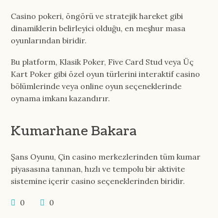
Casino pokeri, öngörü ve stratejik hareket gibi
dinamiklerin belirleyici olduğu, en meşhur masa
oyunlarından biridir.
Bu platform, Klasik Poker, Five Card Stud veya Üç
Kart Poker gibi özel oyun türlerini interaktif casino
bölümlerinde veya online oyun seçeneklerinde
oynama imkanı kazandırır.
Kumarhane Bakara
Şans Oyunu, Çin casino merkezlerinden tüm kumar
piyasasına tanınan, hızlı ve tempolu bir aktivite
sistemine içerir casino seçeneklerinden biridir.
0
0