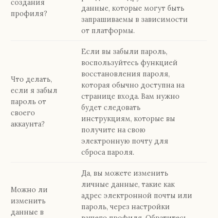
создания
данные, которые могут быть
профиля?
запрашиваемы в зависимости
от платформы.
Если вы забыли пароль,
воспользуйтесь функцией
восстановления пароля,
Что делать,
которая обычно доступна на
если я забыл
странице входа. Вам нужно
пароль от
будет следовать
своего
инструкциям, которые вы
аккаунта?
получите на свою
электронную почту для
сброса пароля.
Да, вы можете изменить
личные данные, такие как
Можно ли
адрес электронной почты или
изменить
пароль, через настройки
данные в
вашего профиля. Обратитесь