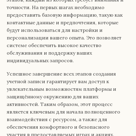
точности. На первых шагах необходимо
предоставить базовую информацию, такую как
контактные данные и предпочтения, которые
будут использоваться для настройки и
персонализации вашего опыта. Это позволяет
системе обеспечить высокое качество
обслуживания и поддержку ваших
индивидуальных запросов.
Успешное завершение всех этапов создания
учетной записи гарантирует вам доступ к
увлекательным возможностям платформы и
защищённому окружению для ваших
активностей. Таким образом, этот процесс
является ключевым для начала полноценного
взаимодействия с ресурсом, а также для
обеспечения комфортного и безопасного
участия в предоставляемых играх и акциях.