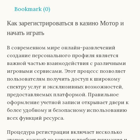
Bookmark (
0
)
Как зарегистрироваться в казино Мотор и
начать играть
В современном мире онлайн-развлечений
создание персонального профиля является
важной частью взаимодействия с различными
игровыми сервисами. Этот процесс позволяет
пользователям получить доступ к широкому
спектру услуг и эксклюзивных возможностей,
предоставляемых платформой. Правильное
оформление учетной записи открывает двери к
более удобному и безопасному использованию
всех функций ресурса.
Процедура регистрации включает несколько
этапов, каждый из которых требует внимания и