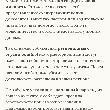
Кроме того, необходимо
подтвердить свою
личность
. Это может включать в себя
предоставление сканированных копий
документов, таких как паспорт или водительские
права. Этот шаг помогает предотвратить
мошенничество и обеспечивает защиту личных
данных.
Также важно соблюдение
региональных
ограничений
. Некоторые юрисдикции могут
иметь свои собственные правила и ограничения,
которые могут влиять на доступ к услугам. Перед
началом необходимо убедиться, что
деятельность разрешена в вашем регионе.
Не забудьте
установить надежный пароль
для
вашего аккаунта и соблюдать правила
безопасности при его использовании.
Надежный пароль помогает защитить вашу