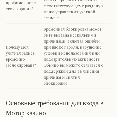
профиле после
к соответствующему разделу в
его создания?
меню управления учетной
записью.
Временная блокировка может
быть вызвана несколькими
причинами, включая ошибки
Почему моя
при вводе пароля, нарушение
учетная запись
условий использования или
временно
подозрительную активность.
заблокирована?
Обычно вы можете связаться с
поддержкой для выяснения
причины и снятия
блокировки.
Основные требования для входа в
Мотор казино