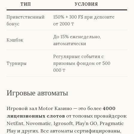
ТИП
УСЛОВИЯ
Приветственный
150% + 300 FS при депозите
бонус
от 2000 ₸
До 15% еженедельно,
Кэшбэк
автоматически
Регулярные события с
Турниры
призовым фондом от 500
000 ₸
Игровые автоматы
Игровой зал Motor Казино — это более
4000
лицензионных слотов
от топовых провайдеров:
NetEnt, Novomatic, Igrosoft, Play’n GO, Pragmatic
Play и других. Все автоматы сертифицированы,