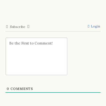
Login
Subscribe
0
COMMENTS