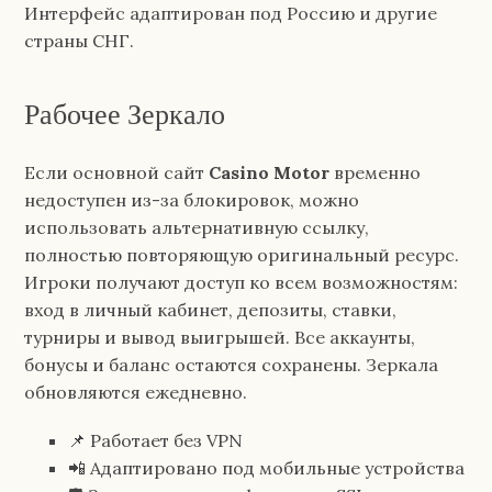
Интерфейс адаптирован под Россию и другие
страны СНГ.
Рабочее Зеркало
Если основной сайт
Casino Motor
временно
недоступен из-за блокировок, можно
использовать альтернативную ссылку,
полностью повторяющую оригинальный ресурс.
Игроки получают доступ ко всем возможностям:
вход в личный кабинет, депозиты, ставки,
турниры и вывод выигрышей. Все аккаунты,
бонусы и баланс остаются сохранены. Зеркала
обновляются ежедневно.
📌 Работает без VPN
📲 Адаптировано под мобильные устройства