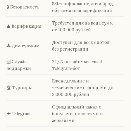
SSL-шифрование, антифрод,
🔒 Безопасность
обязательная верификация
Требуется для вывода сумм
👤 Верификация
от 100 000 рублей
Доступен для всех слотов
🕹️ Демо-режим
без регистрации
📨 Служба
24/7: онлайн-чат, email,
поддержки
Telegram-бот
Еженедельные и
🏆 Турниры
тематические с фондами до
2 000 000 рублей
Официальный канал с
📢 Telegram
бонусами, новостями и
зеркалами