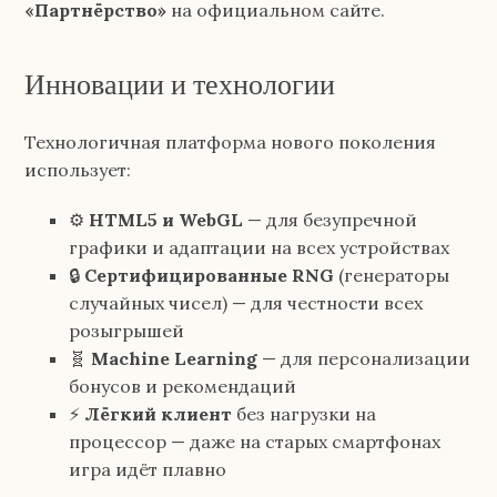
«Партнёрство»
на официальном сайте.
Инновации и технологии
Технологичная платформа нового поколения
использует:
⚙️
HTML5 и WebGL
— для безупречной
графики и адаптации на всех устройствах
🔒
Сертифицированные RNG
(генераторы
случайных чисел) — для честности всех
розыгрышей
🧬
Machine Learning
— для персонализации
бонусов и рекомендаций
⚡
Лёгкий клиент
без нагрузки на
процессор — даже на старых смартфонах
игра идёт плавно