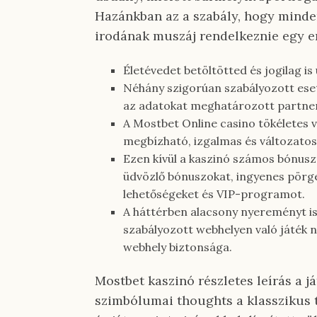
Hazánkban az a szabály, hogy minde
irodának muszáj rendelkeznie egy eng
Életévedet betöltötted és jogilag is
Néhány szigorúan szabályozott ese
az adatokat meghatározott partnere
A Mostbet Online casino tökéletes 
megbízható, izgalmas és változatos
Ezen kívül a kaszinó számos bónusz
üdvözlő bónuszokat, ingyenes pörge
lehetőségeket és VIP-programot.
A háttérben alacsony nyereményt is 
szabályozott webhelyen való játék 
webhely biztonsága.
Mostbet kaszinó részletes leírás a j
szimbólumai thoughts a klasszikus 