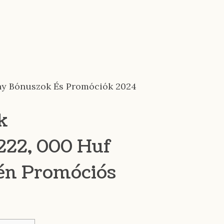
ny Bónuszok És Promóciók 2024
k
222, 000 Huf
tén Promóciós