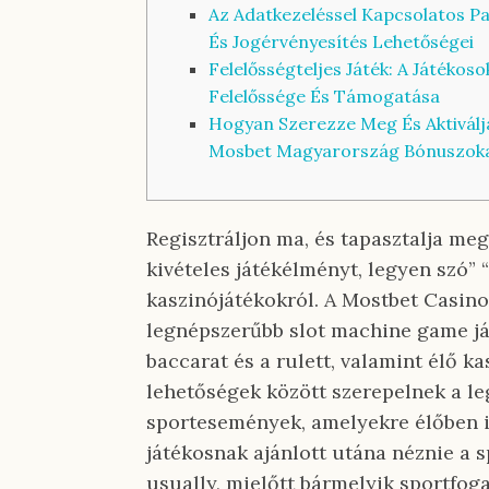
Az Adatkezeléssel Kapcsolatos P
És Jogérvényesítés Lehetőségei
Felelősségteljes Játék: A Játékoso
Felelőssége És Támogatása
Hogyan Szerezze Meg És Aktiválj
Mosbet Magyarország Bónuszok
Regisztráljon ma, és tapasztalja me
kivételes játékélményt, legyen szó” 
kaszinójátékokról. A Mostbet Casino
legnépszerűbb slot machine game ját
baccarat és a rulett, valamint élő ka
lehetőségek között szerepelnek a l
sportesemények, amelyekre élőben i
játékosnak ajánlott utána néznie a s
usually, mielőtt bármelyik sportfog