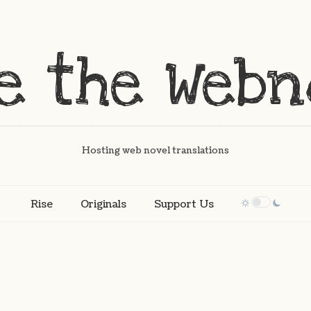
Hosting web novel translations
Rise
Originals
Support Us