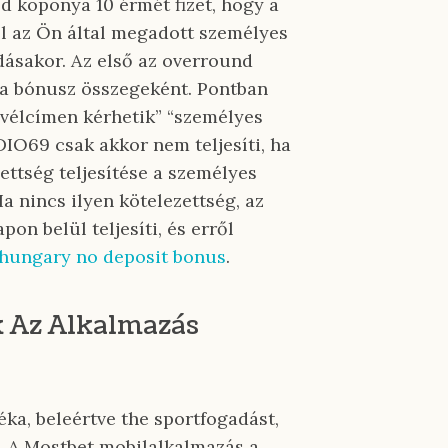
öld koponya 10 érmét fizet, hogy a
el az Ön által megadott személyes
dásakor. Az első az overround
p a bónusz összegeként. Pontban
evélcímen kérhetik” “személyes
DIO69 csak akkor nem teljesíti, ha
ettség teljesítése a személyes
Ha nincs ilyen kötelezettség, az
on belül teljesíti, és erről
hungary no deposit bonus
.
 Az Alkalmazás
éka, beleértve the sportfogadást,
. A Mostbet mobilalkalmazás a