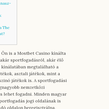
anasz-
k
a The
at?
g Ön is a Mostbet Casino kínálta
“akár sportfogadásról, akár élő
 kínálatában megtalálható a
ékok, asztali játékok, mint a
szinó játékok is. A sportfogadási
egnagyobb nemzetközi
s lehet fogadni. Minden magyar
portfogadás jogi oldalának is
adó oldalon beregisztrálna.