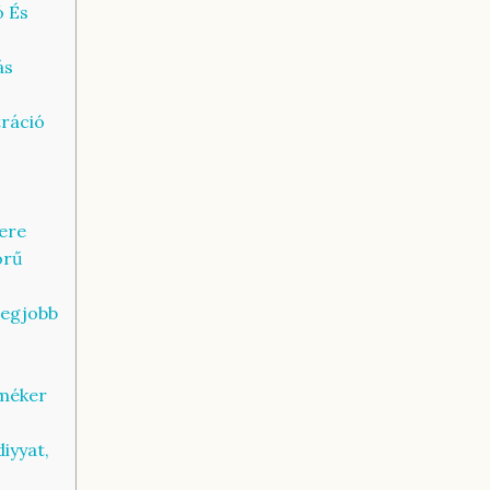
ó És
ás
tráció
еrе
örű
Legjobb
kmékеr
iyyat,