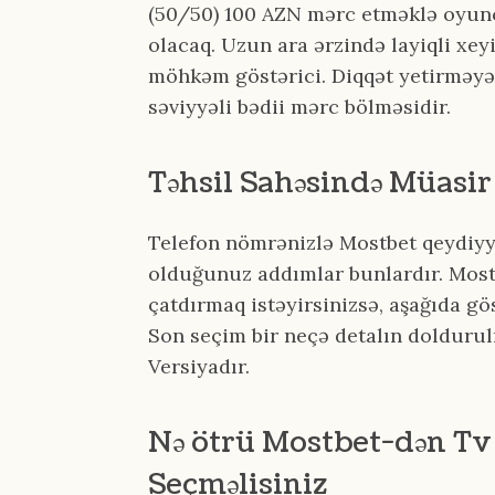
(50/50) 100 AZN mərc etməklə oyun
olacaq. Uzun ara ərzində layiqli xe
möhkəm göstərici. Diqqət yetirməyə 
səviyyəli bədii mərc bölməsidir.
Təhsil Sahəsində Müasir
Telefon nömrənizlə Mostbet qeydiyya
olduğunuz addımlar bunlardır. Mostb
çatdırmaq istəyirsinizsə, aşağıda gös
Son seçim bir neçə detalın doldurul
Versiyadır.
Nə ötrü Mostbet-dən Tv
Seçməlisiniz