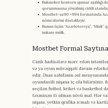
Bukmeker kontoru qumar asılılığı ilə
qorunmasına yönəlmiş ciddi standar
Mostbet-az90 +994 formatında Azər
nömrələrini dəstəkləyir.
Bunun üçün “Azərlotereya”, “Misli” 
imkanı mülk.
Mostbet Formal Saytın
Canlı hadisələrə mərc edən istənil
və ya oyun müvəqqəti davam edərkə
edir. Əsas səhifənin əsl menyusund
oyundaxili nişana iç ola bilərsiniz.
seçilən futbol, kriket və basketbol d
təxminən 15 idman növü mal. Hər vah
nişanı, yetkin qrafika icmalı və kartla