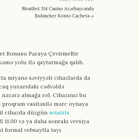
Mostbet 314 Casino Azərbaycanda
Bukmeker Konto Cacheta
→
et Bonusu Paraya Çevirme
Bir
kəmə yolu ilə qaytarmağa qalıb.
ta miyanə səviyyəli cihazlarda da
ncaq yuxarıdakı cədvəldə
 nəzərə almağa rol. Cihazınız bu
iz proqram vasitəsilə mərc oynaya
bil cihazda düzgün
aviatrix
 11.00 və ya daha sonrakı versiya
i formal vebsaytla tayı