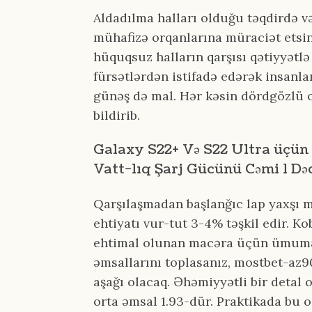
Aldadılma halları olduğu təqdirdə 
mühafizə orqanlarına müraciət etsinl
hüquqsuz halların qarşısı qətiyyətlə
fürsətlərdən istifadə edərək insanla
günəş də mal. Hər kəsin dördgözlü o
bildirib.
Galaxy S22+ Və S22 Ultra üçün 
Vatt-lıq Şarj Gücünü Cəmi 1 Də
Qarşılaşmadan başlanğıc lap yaxşı m
ehtiyatı vur-tut 3-4% təşkil edir. K
ehtimal olunan macəra üçün ümumə
əmsallarını toplasanız, mostbet-az
aşağı olacaq. Əhəmiyyətli bir detal o
orta əmsal 1.93-dür. Praktikada bu o