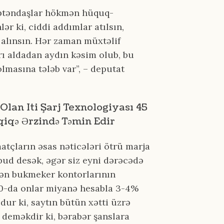
vətəndaşlar hökmən hüquq-
ər ki, ciddi addımlar atılsın,
 alınsın. Hər zaman müxtəlif
rı aldadan aydın kəsim olub, bu
lmasına tələb var”, – deputat
Olan Iti Şarj Texnologiyası 45
qiqə Ərzində Təmin Edir
atçların əsas nəticələri ötrü marja
obud desək, əgər siz eyni dərəcədə
n bukmeker kontorlarının
90-da onlar miyanə hesabla 3-4%
dur ki, saytın bütün xətti üzrə
 deməkdir ki, bərabər şanslara