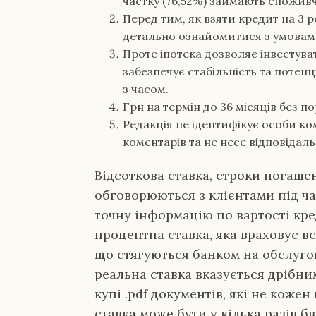
частку (76,52%) займають споживч
Перед тим, як взяти кредит на 3
детально ознайомитися з умовам
Проте іпотека дозволяє інвестува
забезпечує стабільність та потен
з часом.
Грн на термін до 36 місяців без п
Редакція не ідентифікує особи ко
коментарів та не несе відповідальн
Відсоткова ставка, строки погаше
обговорюються з клієнтами під ч
точну інформацію по вартості кре
процентна ставка, яка враховує всі
що стягуються банком на обслуго
реальна ставка вказується дрібни
купі .pdf документів, які не коже
ставка може бути у кілька разів 