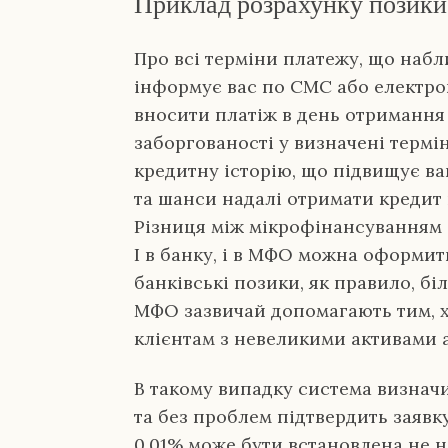
Приклад розрахунку позики
Про всі терміни платежу, що наб
інформує вас по СМС або електро
вносити платіж в день отримання
заборгованості у визначені термі
кредитну історію, що підвищує в
та шанси надалі отримати кредит 
Різниця між мікрофінансуванням і
І в банку, і в МФО можна оформит
банківські позики, як правило, бі
МФО зазвичай допомагають тим, х
клієнтам з невеликими активами а
В такому випадку система визнач
та без проблем підтвердить заявку
0,01% може бути встановлена не н