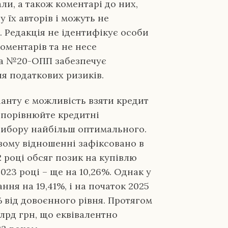
али, а також коментарі до них,
 їх авторів і можуть не
. Редакція не ідентифікує особи
коментарів та не несе
рма №20-ОПП забезпечує
я податкових ризиків.
анту є можливість взяти кредит
 порівнюйте кредитні
 вибору найбільш оптимального.
вому відношенні зафіксовано в
2 році обсяг позик на купівлю
2023 році – ще на 10,26%. Однак у
ння на 19,41%, і на початок 2025
% від довоєнного рівня. Протягом
млрд грн, що еквівалентно