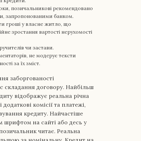
і кредити.
 роки, позичальникові рекомендовано
и, запропонованими банком.
ти гроші у власне житло, що
ційне зростання вартості нерухомості
оручителів чи застави.
ментаторів, не модерує тексти
ості за їх зміст.
ння заборгованості
ас складання договору. Найбільш
диту відображує реальна річна
 додаткові комісії та платежі,
вування кредиту. Найчастіше
м шрифтом на сайті або десь у
н позичальник читає. Реальна
бвльшою за номінальну. Кредит на