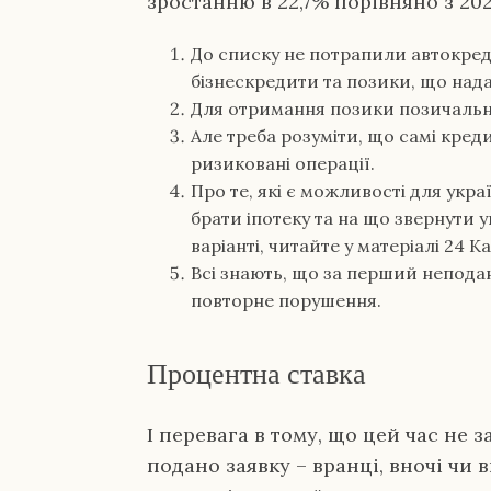
зростанню в 22,7% порівняно з 20
До списку не потрапили автокред
бізнескредити та позики, що нада
Для отримання позики позичальни
Але треба розуміти, що самі кред
ризиковані операції.
Про те, які є можливості для укра
брати іпотеку та на що звернути 
варіанті, читайте у матеріалі 24 К
Всі знають, що за перший непода
повторне порушення.
Процентна ставка
І перевага в тому, що цей час не з
подано заявку – вранці, вночі чи 