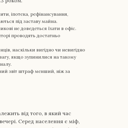
23 роком.
ити, іпотека, рефінансування,
ються під заставу майна.
кові не доведеться їхати в офіс.
иторі проводять достатньо
їнців, наскільки вигідно чи невигідно
увагу, якщо зупинилися на такому
аналу.
ний звіт штраф менший, ніж за
алежить від того, в який час
ввечері. Серед населення є міф,