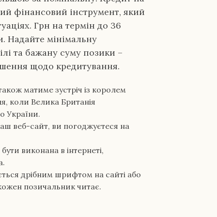
ьний фінансовий інструмент, який
уаціях. Грн на термін до 36
ви. Надайте мінімальну
ілі та бажану суму позики –
ішення щодо кредитування.
також матиме зустріч із королем
ня, коли Велика Британія
о України.
ш веб-сайт, ви погоджуєтеся на
ути виконана в інтернеті,
а.
ється дрібним шрифтом на сайті або
не кожен позичальник читає.