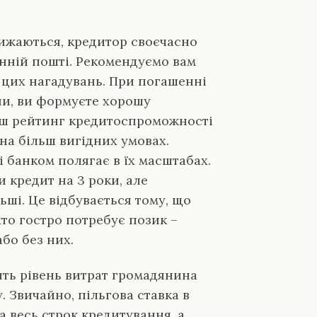
лижаються, кредитор своєчасно
нній пошті. Рекомендуємо вам
 цих нагадувань. При погашенні
ни, ви формуєте хорошу
аш рейтинг кредитоспроможності
на більш вигідних умовах.
 банком полягає в їх масштабах.
и кредит на 3 роки, але
льші. Це відбувається тому, що
то гостро потребує позик –
бо без них.
ить рівень витрат громадянина
. Звичайно, пільгова ставка в
а весь строк кредитування, а