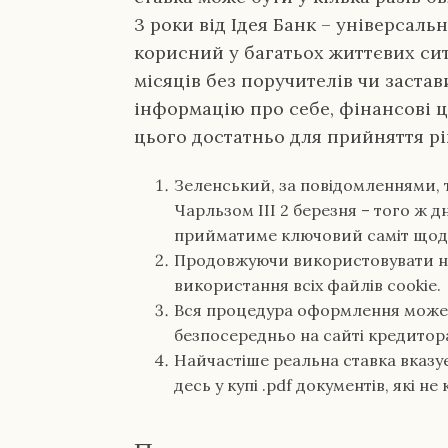
3 роки від Ідея Банк – універсал
корисний у багатьох життєвих сит
місяців без поручителів чи заста
інформацію про себе, фінансові ц
цього достатньо для прийняття р
Зеленський, за повідомленнями, 
Чарльзом III 2 березня – того ж д
прийматиме ключовий саміт щод
Продовжуючи використовувати на
використання всіх файлів cookie.
Вся процедура оформлення може б
безпосередньо на сайті кредитор
Найчастіше реальна ставка вказу
десь у купі .pdf документів, які 