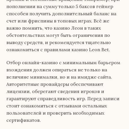
пополнении на сумму только 5 баксов геймер
способен получить дополнительный баланс на
счет или фриспины в топовых играх. Всё же
важно помнить, что казино Леон в таких
обстоятельствах могут быть ограничения по
выводу средств, и рекомендуется тщательно
ознакомиться с правилами казино Leon Bet.
Отбор онлайн-казино с минимальным барьером
вхождения должен опираться не только на
величине минималки, но и на имидже сайта.
Авторитетные провайдеры обеспечивают
лицензии, оберегают сведения игроков и
гарантируют справедливость игр. Перед записи
стоит ознакомиться с отзывами остальных
пользователей и проверить необходимых
сертификатов.