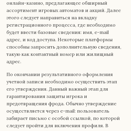
онлайн-казино, предлагающее обширный
ассортимент игровых автоматов и акций. Далее
этого следует направиться на вкладку
регистрационного процесса, где необходимо
будет ввести базовые сведения: имя, e-mail
адрес, и код доступа. Некоторые платформы
способны запросить дополнительную сведения,
такую как контактный номер или жилищный
адрес.
По окончании результативного оформления
учетной записи необходимо осуществить этап
его утверждения. Данный важный этап для
гарантирования защиты игрока и
предотвращения фрода. Обычно утверждение
осуществляется через e-mail: пользователь
забирает письмо с особой ссылкой, по которой
следует пройти для включения профиля. В