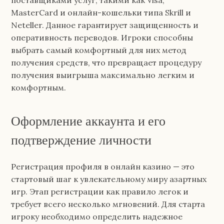
поставщиками услуг, такими как Visa,
MasterCard и онлайн-кошельки типа Skrill и
Neteller. Данное гарантирует защищенность и
оперативность переводов. Игроки способны
выбрать самый комфортный для них метод
получения средств, что превращает процедуру
получения выигрыша максимально легким и
комфортным.
Оформление аккаунта и его
подтверждение личности
Регистрация профиля в онлайн казино — это
стартовый шаг к увлекательному миру азартных
игр. Этап регистрации как правило легок и
требует всего несколько мгновений. Для старта
игроку необходимо определить надежное