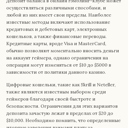
Депозит баланса в онлайн гэмблинг-клубе может
осуществляться различными способами, и
любой из них имеет свои пределы. Наиболее
известные методы включают использование
кредитовых и дебетовых карт, электронных
кошельков, а также финансовые переводы.
Кредитные карты, вроде Visa и MasterCard,
обычно позволяют моментально вносить деньги
на аккаунт геймера, однако ограничения на
операции могут изменяться от $10 до $5000 в
зависимости от политики данного казино.
Цифровые кошельки, такие как Skrill и Neteller,
также являются известным выбором среди
геймеров благодаря своей быстроте и
безопасности. Ограничения для этих вариантов
депозита зачастую лежат в пределах от $20 до
$10,000. Необходимо помнить, что определенные
игорные заведения взимают плату за