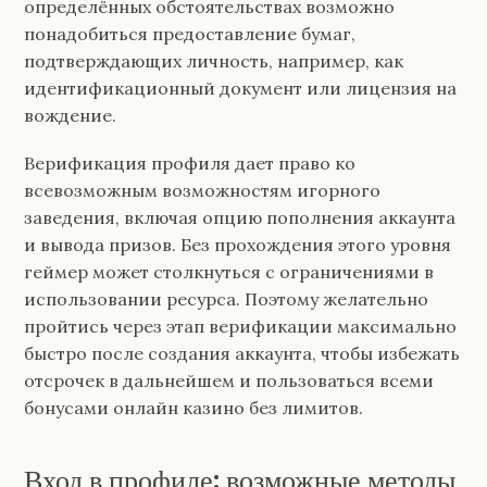
определённых обстоятельствах возможно
понадобиться предоставление бумаг,
подтверждающих личность, например, как
идентификационный документ или лицензия на
вождение.
Верификация профиля дает право ко
всевозможным возможностям игорного
заведения, включая опцию пополнения аккаунта
и вывода призов. Без прохождения этого уровня
геймер может столкнуться с ограничениями в
использовании ресурса. Поэтому желательно
пройтись через этап верификации максимально
быстро после создания аккаунта, чтобы избежать
отсрочек в дальнейшем и пользоваться всеми
бонусами онлайн казино без лимитов.
Вход в профиле: возможные методы