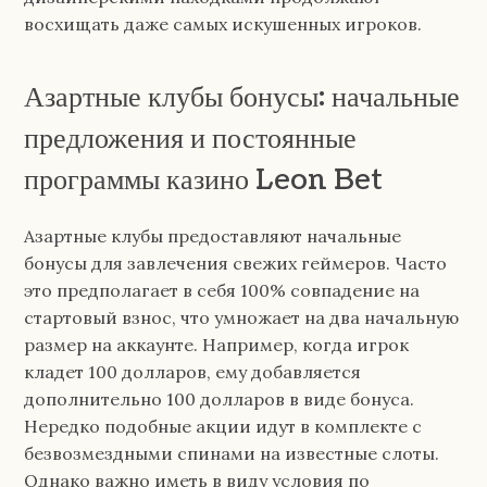
восхищать даже самых искушенных игроков.
Азартные клубы бонусы: начальные
предложения и постоянные
программы казино Leon Bet
Азартные клубы предоставляют начальные
бонусы для завлечения свежих геймеров. Часто
это предполагает в себя 100% совпадение на
стартовый взнос, что умножает на два начальную
размер на аккаунте. Например, когда игрок
кладет 100 долларов, ему добавляется
дополнительно 100 долларов в виде бонуса.
Нередко подобные акции идут в комплекте с
безвозмездными спинами на известные слоты.
Однако важно иметь в виду условия по