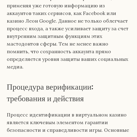
применяя уже готовую информацию из
аккаунтов таких сервисов, как Facebook или
казино Леон Google. Данное не только облегчает
процесс входа, а также усиливает защиту за счет
внутренним защитным функциям этих
мастодонтов сферы. Тем не менее важно
помнить, что сохранность аккаунта прямо
определяется уровня защиты ваших социальных
медиа.
Процедура верификации:
требования и действия
Процесс идентификации в виртуальном казино
является ключевым элементом гарантии
безопасности и справедливости игры. Основные