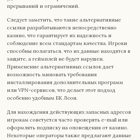
прерываний и ограничений.
Следует заметить, что такие альтернативные
ссылки разрабатываются непосредственно
казино, что гарантирует их надежность и
соблюдение всем стандартам качества. Игроки
способны полагаться, что их данные находятся в
защите, а геймплей не будет нарушен.
Применение альтернативных ссылок дает
возможность миновать требования
инсталлирования дополнительных программ
или VPN-сервисов, что делает этот подход
особенно удобным БК Леон.
Для нахождения действующих запасных адресов
игрокам советуется часто проверять e-mail или
оформлять подписку на оповещения от казино.
Некоторые операторы также предлагают данные