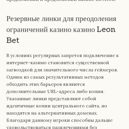
Резервные линки для преодоления
ограничений казино казино Leon
Bet
В условиях регулярных запретов подключение к
интернет-казино становится существенной
загвоздкой для значительного числа геймеров.
Одним из самых результативных методов
обходить этих барьеров являются
дополнительные URL-адреса либо копии.
Указанные линки представляют собой
идентичные копии центрального сайта, но
находятся на альтернативных доменах.
Благодаря данному игроки способны дальше
удовольствоваться развлечениями без