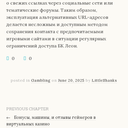
о свежих ссылках через социальные сети или
тематические форумы. Таким образом,
эксплуатация альтернативных URL-адресов
делается несложным и доступным методом
сохранения контакта с предпочитаемыми
игровыми сайтами в ситуации регулярных
ограничений доступа БК Леон.
0
0
posted in
Gambling
on
June 20, 2025
by
LittleShanks
PREVIOUS CHAPTER
←
Бонусы, машины, и отзывы геймеров в
виртуальных казино