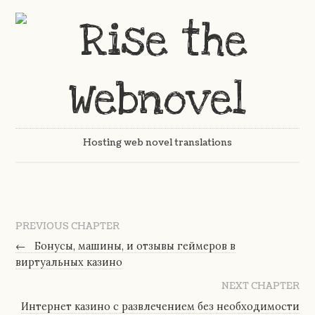
Hosting web novel translations
PREVIOUS CHAPTER
←
Бонусы, машины, и отзывы геймеров в
виртуальных казино
NEXT CHAPTER
Интернет казино с развлечением без необходимости