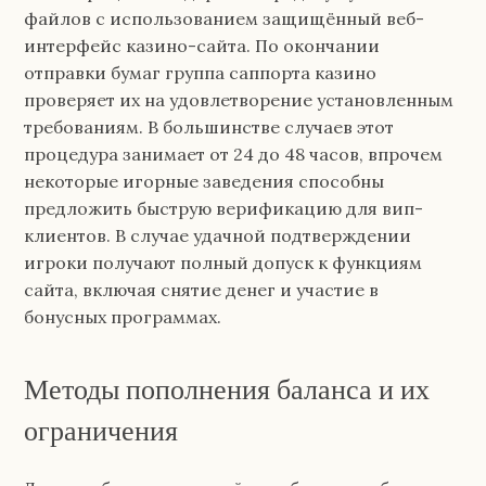
файлов с использованием защищённый веб-
интерфейс казино-сайта. По окончании
отправки бумаг группа саппорта казино
проверяет их на удовлетворение установленным
требованиям. В большинстве случаев этот
процедура занимает от 24 до 48 часов, впрочем
некоторые игорные заведения способны
предложить быструю верификацию для вип-
клиентов. В случае удачной подтверждении
игроки получают полный допуск к функциям
сайта, включая снятие денег и участие в
бонусных программах.
Методы пополнения баланса и их
ограничения