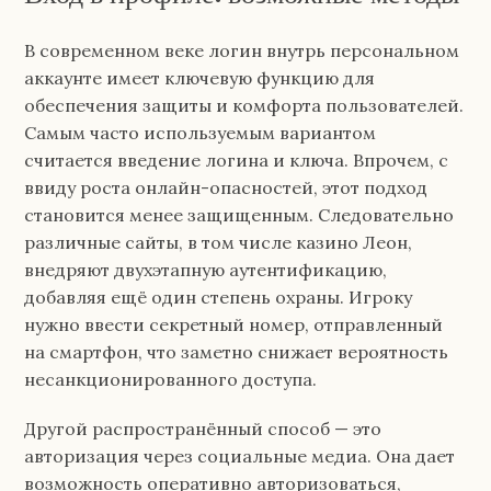
В современном веке логин внутрь персональном
аккаунте имеет ключевую функцию для
обеспечения защиты и комфорта пользователей.
Самым часто используемым вариантом
считается введение логина и ключа. Впрочем, с
ввиду роста онлайн-опасностей, этот подход
становится менее защищенным. Следовательно
различные сайты, в том числе казино Леон,
внедряют двухэтапную аутентификацию,
добавляя ещё один степень охраны. Игроку
нужно ввести секретный номер, отправленный
на смартфон, что заметно снижает вероятность
несанкционированного доступа.
Другой распространённый способ — это
авторизация через социальные медиа. Она дает
возможность оперативно авторизоваться,