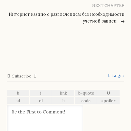
NEXT CHAPTER
Интернет казино с развлечением без необходимости
учетной записи
→
Login
Subscribe