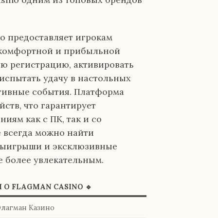
o предоставляет игрокам
 комфортной и прибыльной
ую регистрацию, активировать
испытать удачу в настольных
ртивные события. Платформа
ств, что гарантирует
иям как с ПК, так и со
е всегда можно найти
 выигрыши и эксклюзивные
е более увлекательным.
О FLAGMAN CASINO 🔹
 Флагман Казино