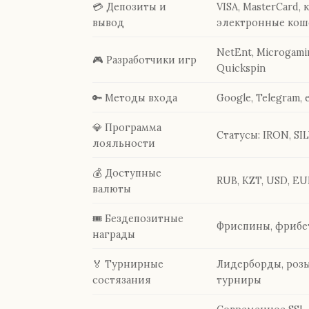
💳 Депозиты и
VISA, MasterCard
вывод
электронные кош
NetEnt, Microgaming
🎮 Разработчики игр
Quickspin
🔑 Методы входа
Google, Telegram, 
💎 Программа
Статусы: IRON, S
лояльности
💰 Доступные
RUB, KZT, USD, EU
валюты
🎟️ Бездепозитные
Фриспины, фрибет
награды
🏅 Турнирные
Лидерборды, роз
состязания
турниры