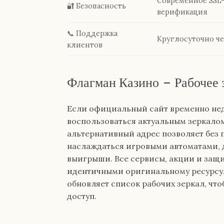
Современное SSL
🔐 Безопасность
верификация
📞 Поддержка
Круглосуточно чер
клиентов
Флагман Казино – Рабочее 
Если официальный сайт временно нед
воспользоваться актуальным зеркало
альтернативный адрес позволяет без 
наслаждаться игровыми автоматами, 
выигрыши. Все сервисы, акции и защ
идентичными оригинальному ресурсу
обновляет список рабочих зеркал, чт
доступ.