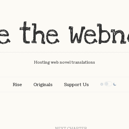
Hosting web novel translations
Rise
Originals
Support Us
NEXT CHAPTER