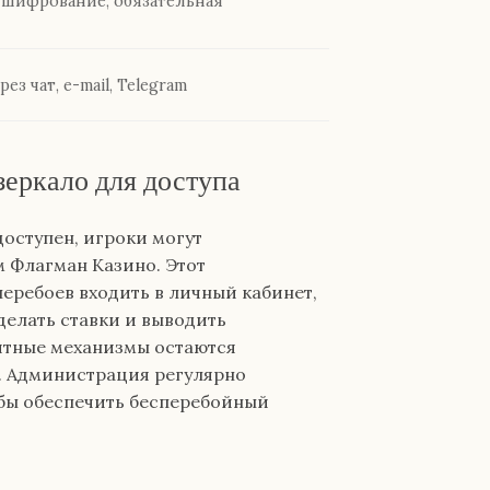
-шифрование, обязательная
ез чат, e-mail, Telegram
зеркало для доступа
оступен, игроки могут
м Флагман Казино. Этот
перебоев входить в личный кабинет,
делать ставки и выводить
итные механизмы остаются
. Администрация регулярно
обы обеспечить бесперебойный