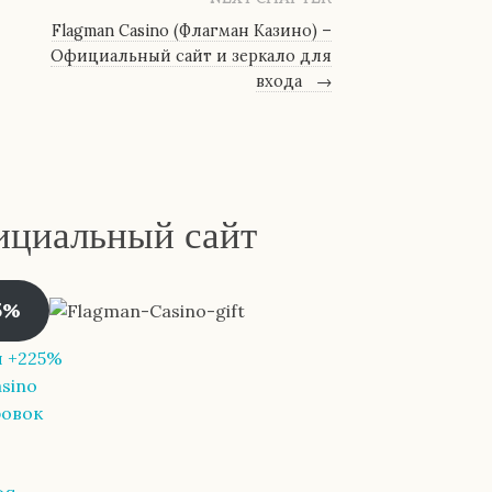
Flagman Casino (Флагман Казино) –
Официальный сайт и зеркало для
входа
→
ициальный сайт
5%
и +225%
sino
ровок