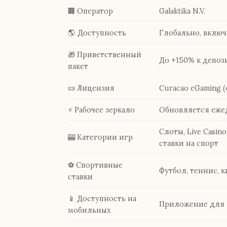
🏢 Оператор
Galaktika N.V.
🌎 Доступность
Глобально, включ
🎁 Приветственный
До +150% к депоз
пакет
📜 Лицензия
Curacao eGaming 
⚡ Рабочее зеркало
Обновляется еже
Слоты, Live Casin
🎰 Категории игр
ставки на спорт
⚽ Спортивные
Футбол, теннис, 
ставки
📱 Доступность на
Приложение для i
мобильных