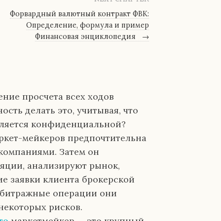
Форвардный валютный контракт ФВК:
Определение, формула и пример
Финансовая энциклопедия
→
ние просчета всех ходов
ость делать это, учитывая, что
вляется конфиденциальной?
аркет-мейкеров предпочтительна
компаниями. Затем он
яции, анализируют рынок,
ие заявки клиента брокерской
Арбитражные операции они
некоторых рисков.
то
маркетмейкер — это крупный