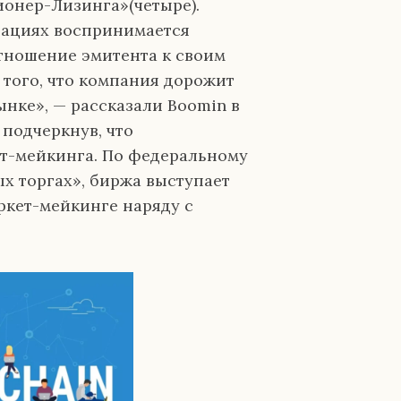
ионер-Лизинга»(четыре).
гациях воспринимается
тношение эмитента к своим
 того, что компания дорожит
нке», — рассказали Boomin в
подчеркнув, что
ет-мейкинга. По федеральному
х торгах», биржа выступает
аркет-мейкинге наряду с