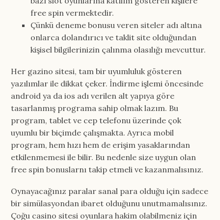
bazı slot oyunlarına katılım gösteren kişilere
free spin vermektedir.
Çünkü deneme bonusu veren siteler adı altına
onlarca dolandırıcı ve taklit site olduğundan
kişisel bilgilerinizin çalınma olasılığı mevcuttur.
Her gazino sitesi, tam bir uyumluluk gösteren
yazılımlar ile dikkat çeker. İndirme işlemi öncesinde
android ya da ios adı verilen alt yapıya göre
tasarlanmış programa sahip olmak lazım. Bu
program, tablet ve cep telefonu üzerinde çok
uyumlu bir biçimde çalışmakta. Ayrıca mobil
program, hem hızı hem de erişim yasaklarından
etkilenmemesi ile bilir. Bu nedenle size uygun olan
free spin bonuslarnı takip etmeli ve kazanmalısınız.
Oynayacağınız paralar sanal para olduğu için sadece
bir simülasyondan ibaret olduğunu unutmamalısınız.
Çoğu casino sitesi oyunlara hakim olabilmeniz için