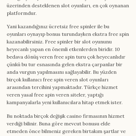
üzerinden desteklenen slot oyunları, en çok oynanan
platformdur.
Yani kazandığınız ücretsiz free spinler ile bu
oyunları oynayıp bonus turundayken ekstra free spin
kazanabilirsiniz. Free spinler bir slot oyununu
heyecanlı yapan en önemli etkenlerden biridir. 10
bedava dönüş veren free spin turu çok heyecanlıdır
çünkü bu tur esnasında gelen ekstra çarpanlar bir
anda vurgun yapılmasını sağlayabilir. Bu yüzden
birçok kullanıcı free spin veren slot oyunları
arasından tercihini yapmaktadır. Türkçe hizmet
veren yasal free spin veren siteler, yaptığı
kampanyalarla yeni kullanıcılara hitap etmek ister.
Bu noktada birçok değişik casino firmasının hizmet
verdiği bilinir. Buna göre mevcut bonusu elde
etmeden önce bilmeniz gereken birtakım şartlar ve