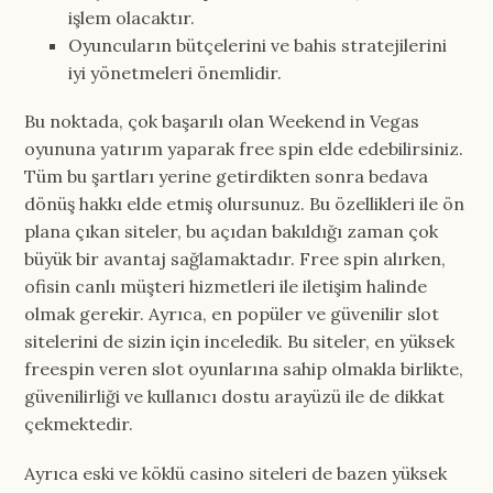
işlem olacaktır.
Oyuncuların bütçelerini ve bahis stratejilerini
iyi yönetmeleri önemlidir.
Bu noktada, çok başarılı olan Weekend in Vegas
oyununa yatırım yaparak free spin elde edebilirsiniz.
Tüm bu şartları yerine getirdikten sonra bedava
dönüş hakkı elde etmiş olursunuz. Bu özellikleri ile ön
plana çıkan siteler, bu açıdan bakıldığı zaman çok
büyük bir avantaj sağlamaktadır. Free spin alırken,
ofisin canlı müşteri hizmetleri ile iletişim halinde
olmak gerekir. Ayrıca, en popüler ve güvenilir slot
sitelerini de sizin için inceledik. Bu siteler, en yüksek
freespin veren slot oyunlarına sahip olmakla birlikte,
güvenilirliği ve kullanıcı dostu arayüzü ile de dikkat
çekmektedir.
Ayrıca eski ve köklü casino siteleri de bazen yüksek