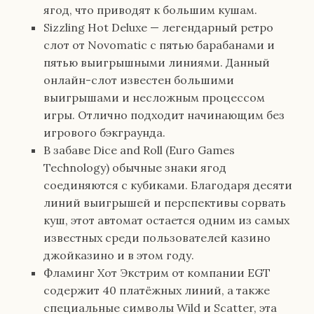
ягод, что приводят к большим кушам.
Sizzling Hot Deluxe — легендарный ретро
слот от Novomatic с пятью барабанами и
пятью выигрышными линиями. Данный
онлайн-слот известен большими
выигрышами и несложным процессом
игры. Отлично подходит начинающим без
игрового бэкграунда.
В забаве Dice and Roll (Euro Games
Technology) обычные знаки ягод
соединяются с кубиками. Благодаря десяти
линий выигрышей и перспективы сорвать
куш, этот автомат остается одним из самых
известных среди пользователей казино
джойказино и в этом году.
Фламинг Хот Экстрим от компании EGT
содержит 40 платёжных линий, а также
специальные символы Wild и Scatter, эта