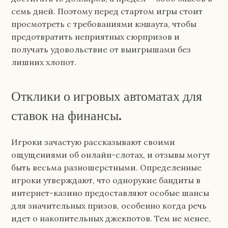
семь дней. Поэтому перед стартом игры стоит
просмотреть с требованиями кэшаута, чтобы
предотвратить неприятных сюрпризов и
получать удовольствие от выигрышами без
лишних хлопот.
Отклики о игровых автоматах для
ставок на финансы.
Игроки зачастую рассказывают своими
ощущениями об онлайн-слотах, и отзывы могут
быть весьма разношерстными. Определенные
игроки утверждают, что однорукие бандиты в
интернет-казино предоставляют особые шансы
для значительных призов, особенно когда речь
идет о накопительных джекпотов. Тем не менее,