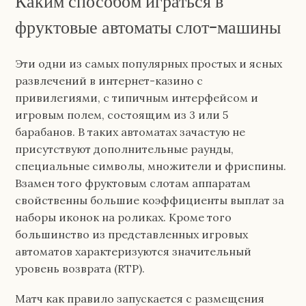
Каким способом играться в
фруктовые автоматы слот-машины
Эти одни из самых популярных простых и ясных
развлечений в интернет-казино с
привилегиями, с типичным интерфейсом и
игровым полем, состоящим из 3 или 5
барабанов. В таких автоматах зачастую не
присутствуют дополнительные раунды,
специальные символы, множители и фриспины.
Взамен того фруктовым слотам аппаратам
свойственны большие коэффициенты выплат за
наборы иконок на роликах. Кроме того
большинство из представленных игровых
автоматов характеризуются значительный
уровень возврата (RTP).
Матч как правило запускается с размещения