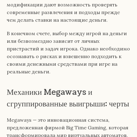
модификации дают возможность проверять
современные развлечения и подходы прежде
чем делать ставки на настоящие деньги.
В конечном счете, выбор между игрой на деньги
или безвозмездно зависит от личных
пристрастий и задач игрока. Однако необходимо
осознавать о рисках и взвешенно подходить к
своими денежными средствами при игре на
реальные деньги.
Механики Megaways и
сгруппированные выигрыши: черты
Megaways — это инновационная система,
предложенная фирмой Big Time Gaming, которая
трансформировала мир виртуальных автоматов.