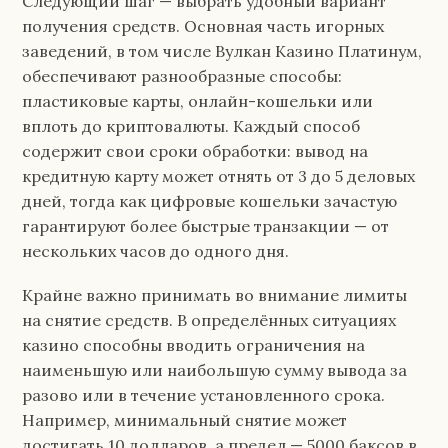
Следующий шаг — выбрать удобный вариант
получения средств. Основная часть игорных
заведений, в том числе Вулкан Казино Платинум,
обеспечивают разнообразные способы:
пластиковые карты, онлайн-кошельки или
вплоть до криптовалюты. Каждый способ
содержит свои сроки обработки: вывод на
кредитную карту может отнять от 3 до 5 деловых
дней, тогда как цифровые кошельки зачастую
гарантируют более быстрые транзакции — от
нескольких часов до одного дня.
Крайне важно принимать во внимание лимиты
на снятие средств. В определённых ситуациях
казино способны вводить ограничения на
наименьшую или наибольшую сумму вывода за
разово или в течение установленного срока.
Например, минимальный снятие может
достигать 10 долларов, а предел — 5000 баксов в