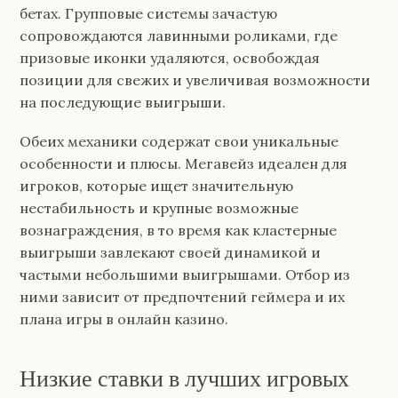
бетаx. Групповые системы зачастую
сопровождаются лавинными роликами, где
призовые иконки удаляются, освобождая
позиции для свежих и увеличивая возможности
на последующие выигрыши.
Обеих механики содержат свои уникальные
особенности и плюсы. Мегавейз идеален для
игроков, которые ищет значительную
нестабильность и крупные возможные
вознаграждения, в то время как кластерные
выигрыши завлекают своей динамикой и
частыми небольшими выигрышами. Отбор из
ними зависит от предпочтений геймера и их
плана игры в онлайн казино.
Низкие ставки в лучших игровых