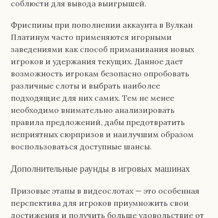
соблюсти для вывода выигрышей.
Фриспины при пополнении аккаунта в Вулкан
Платинум часто применяются игорными
заведениями как способ приманивания новых
игроков и удержания текущих. Данное дает
возможность игрокам безопасно опробовать
различные слоты и выбрать наиболее
подходящие для них самих. Тем не менее
необходимо внимательно анализировать
правила предложений, дабы предотвратить
неприятных сюрпризов и наилучшим образом
воспользоваться доступные шансы.
Дополнительные раунды в игровых машинах
Призовые этапы в видеослотах — это особенная
перспектива для игроков приумножить свои
достижения и получить больше удовольствие от