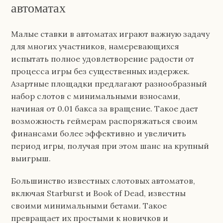
автоматах
Малые ставки в автоматах играют важную задачу
для многих участников, намеревающихся
испытать полное удовлетворение радости от
процесса игры без существенных издержек.
Азартные площадки предлагают разнообразный
набор слотов с минимальными взносами,
начиная от 0.01 бакса за вращение. Такое дает
возможность геймерам распоряжаться своим
финансами более эффективно и увеличить
период игры, получая при этом шанс на крупный
выигрыш.
Большинство известных слотовых автоматов,
включая Starburst и Book of Dead, известны
своими минимальными бетами. Такое
превращает их простыми к новичков и