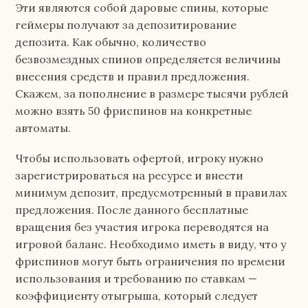
Эти являются собой даровые спины, которые
геймеры получают за депозитирование
депозита. Как обычно, количество
безвозмездных спинов определяется величины
внесения средств и правил предложения.
Скажем, за пополнение в размере тысячи рублей
можно взять 50 фриспинов на конкретные
автоматы.
Чтобы использовать офертой, игроку нужно
зарегистрироваться на ресурсе и внести
минимум депозит, предусмотренный в правилах
предложения. После данного бесплатные
вращения без участия игрока переводятся на
игровой баланс. Необходимо иметь в виду, что у
фриспинов могут быть ограничения по времени
использования и требованию по ставкам —
коэффициенту отыгрыша, который следует