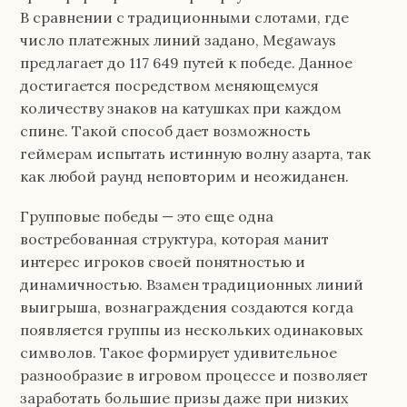
В сравнении с традиционными слотами, где
число платежных линий задано, Megaways
предлагает до 117 649 путей к победе. Данное
достигается посредством меняющемуся
количеству знаков на катушках при каждом
спине. Такой способ дает возможность
геймерам испытать истинную волну азарта, так
как любой раунд неповторим и неожиданен.
Групповые победы — это еще одна
востребованная структура, которая манит
интерес игроков своей понятностью и
динамичностью. Взамен традиционных линий
выигрыша, вознаграждения создаются когда
появляется группы из нескольких одинаковых
символов. Такое формирует удивительное
разнообразие в игровом процессе и позволяет
заработать большие призы даже при низких