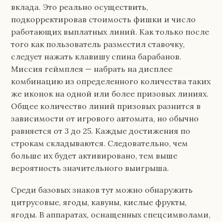
вклада. Это реально осуществить,
подкорректировав стоимость фишки и число
работающих выплатных линий. Как только после
того как пользователь разместил ставочку,
следует нажать клавишу спина барабанов.
Миссия геймплея — набрать на дисплее
комбинацию из определенного количества таких
же иконок на одной или более призовых линиях.
Общее количество линий призовых разнится в
зависимости от игрового автомата, но обычно
равняется от 3 до 25. Каждые достижения по
строкам складываются. Следовательно, чем
больше их будет активировано, тем выше
вероятность значительного выигрыша.
Среди базовых знаков тут можно обнаружить
цитрусовые, ягоды, кавуны, кислые фрукты,
ягоды. В аппаратах, оснащенных спецсимволами,