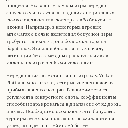
процесса. Указанные раунды игры нередко
запускаются в случае выпадения специальных
символов, таких как скаттеры либо бонусные
иконки. Например, в некоторых игровых
автоматах с целью включения бонусной игры
требуется поймать три и более скаттера на
барабанах. Это способно вызвать к началу
активации безвозмездных раскруток и/или
маленьких игр с особыми условиями.
Нередко призовые этапы дают игрокам Vulkan
Platinum множители, которые увеличивают их
прибыль в несколько раз. В зависимости от
регламента конкретного слота, коэффициенты
способны варьироваться в диапазоне от x2 до x10
и выше. Необходимо осознавать, что бонусные
турниры не только повышают возможности на
успех, но и делают геймплей более