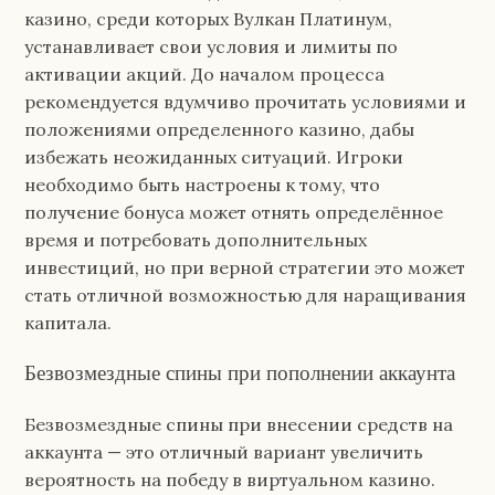
казино, среди которых Вулкан Платинум,
устанавливает свои условия и лимиты по
активации акций. До началом процесса
рекомендуется вдумчиво прочитать условиями и
положениями определенного казино, дабы
избежать неожиданных ситуаций. Игроки
необходимо быть настроены к тому, что
получение бонуса может отнять определённое
время и потребовать дополнительных
инвестиций, но при верной стратегии это может
стать отличной возможностью для наращивания
капитала.
Безвозмездные спины при пополнении аккаунта
Безвозмездные спины при внесении средств на
аккаунта — это отличный вариант увеличить
вероятность на победу в виртуальном казино.