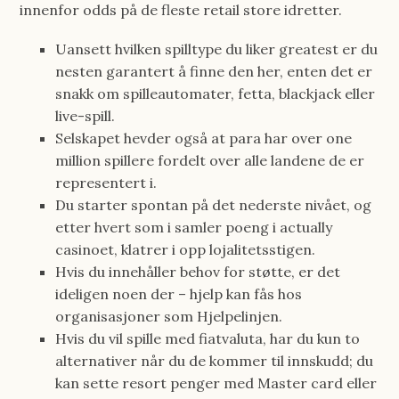
innenfor odds på de fleste retail store idretter.
Uansett hvilken spilltype du liker greatest er du
nesten garantert å finne den her, enten det er
snakk om spilleautomater, fetta, blackjack eller
live-spill.
Selskapet hevder også at para har over one
million spillere fordelt over alle landene de er
representert i.
Du starter spontan på det nederste nivået, og
etter hvert som i samler poeng i actually
casinoet, klatrer i opp lojalitetsstigen.
Hvis du innehåller behov for støtte, er det
ideligen noen der – hjelp kan fås hos
organisasjoner som Hjelpelinjen.
Hvis du vil spille med fiatvaluta, har du kun to
alternativer når du de kommer til innskudd; du
kan sette resort penger med Master card eller