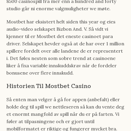
8500 casinospill fra mer enn a hundred and forty
studio går ni enorme valgmuligheter we møte.
Mostbet har eksistert helt siden this year og eies
audio-video selskapet Bizbon And. V. Så vidt vi
kjenner til er Mostbet det eneste casinoet para
driver. Selskapet hevder også at de har over 1 million
spillere fordelt over alle landene de er representert
i. Det føles nesten som sobre trend at casinoene
liker å fixa variable innskuddskrav når de fordeler
bonusene over flere innskudd.
Historien Til Mostbet Casino
Så enten man velger å gå for appen (anbefalt) eller
holde deg til spill we nettleseren så kan du vente deg
et enormt mangfold av spill når du er på farten. Vi
føler at tilpasningene och er gjort until
mobilformatet er riktige og fungerer mycket bra.