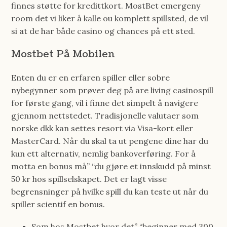
finnes støtte for kredittkort. MostBet emergeny
room det vi liker å kalle ou komplett spillsted, de vil
si at de har både casino og chances på ett sted.
Mostbet På Mobilen
Enten du er en erfaren spiller eller sobre
nybegynner som prøver deg på are living casinospill
for første gang, vil i finne det simpelt å navigere
gjennom nettstedet. Tradisjonelle valutaer som
norske dkk kan settes resort via Visa-kort eller
MasterCard. Når du skal ta ut pengene dine har du
kun ett alternativ, nemlig bankoverføring. For å
motta en bonus må” “du gjøre et innskudd på minst
50 kr hos spillselskapet. Det er lagt visse
begrensninger på hvilke spill du kan teste ut når du
spiller scientif en bonus.
Som hos Mostbet hvor det” “beginner med 300