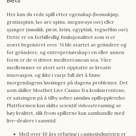
Bets
Her kan du rede spill etter egenskap (bonuskjøp,
gratisspinn, lso are spins, megaways osv) eller
sjanger (musikk, pirat, krim, egyptisk, tegnefilm osv).
Dette er en forbilledlig funksjonalitet som vi er
svært begeistret over. Vi ble startet av gründere og
for gründere, og entreprenørskap i en eller annen
form er de vi driver mediterranean sea. Våre
medlemmer er stort sett opptatte av kreativ
innovasjon, og ikke i varje fall det å finne
morgendagens løsninger på dagens problemer. Det
som skiller Mostbet Live Casino fra konkurrentene,
er satsingen på å tilby sobre sømløs spillopplevelse.
Plattformen kan skilte scientif videostreaming av
høy kvalitet, slik from spillerne kan samhandle med
live-dealere i sanntid.
Med over 10 års erfaring i casinoindustrien er