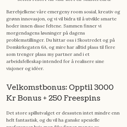
Bærebjelkene våre emergeny room sosial, kreativ og
grønn innovasjon, og vi vil bidra til å utvikle smarte
hoder innen disse feltene. Sammen finner vi
morgendagens løsninger på dagens
problemstillinger. Du hittar oss i Skostredet og på
Domkirkegaten 6A, og mire har alltid plass til flere
som trenger plass my partner and i et
arbeidsfelleskap intended for å realisere sine
visjoner og idéer.
Velkomstbonus: Opptil 3000
Kr Bonus + 250 Freespins
Det store spillutvalget er dessuten intet mindre enn
helt fantastisk, og du vil ha ganske spesielle