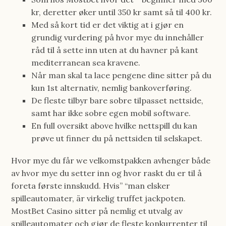
kr, deretter øker until 350 kr samt så til 400 kr.
Med så kort tid er det viktig at i gjør en
grundig vurdering på hvor mye du innehåller
råd til å sette inn uten at du havner på kant
mediterranean sea kravene.
Når man skal ta lace pengene dine sitter på du
kun 1st alternativ, nemlig bankoverføring.
De fleste tilbyr bare sobre tilpasset nettside,
samt har ikke sobre egen mobil software.
En full oversikt above hvilke nettspill du kan
prøve ut finner du på nettsiden til selskapet.
Hvor mye du får we velkomstpakken avhenger både
av hvor mye du setter inn og hvor raskt du er til å
foreta første innskudd. Hvis” “man elsker
spilleautomater, är virkelig truffet jackpoten.
MostBet Casino sitter på nemlig et utvalg av
spilleautomater och gjør de fleste konkurrenter til