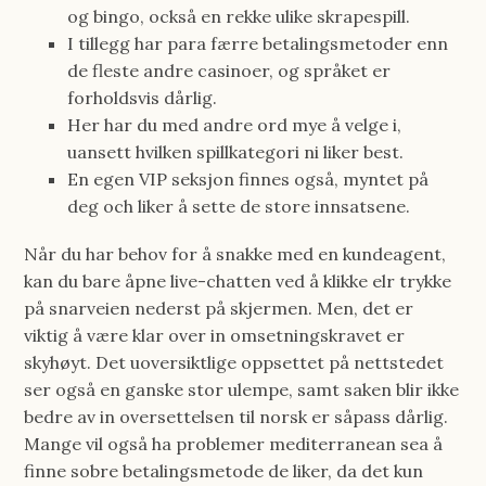
og bingo, också en rekke ulike skrapespill.
I tillegg har para færre betalingsmetoder enn
de fleste andre casinoer, og språket er
forholdsvis dårlig.
Her har du med andre ord mye å velge i,
uansett hvilken spillkategori ni liker best.
En egen VIP seksjon finnes også, myntet på
deg och liker å sette de store innsatsene.
Når du har behov for å snakke med en kundeagent,
kan du bare åpne live-chatten ved å klikke elr trykke
på snarveien nederst på skjermen. Men, det er
viktig å være klar over in omsetningskravet er
skyhøyt. Det uoversiktlige oppsettet på nettstedet
ser også en ganske stor ulempe, samt saken blir ikke
bedre av in oversettelsen til norsk er såpass dårlig.
Mange vil også ha problemer mediterranean sea å
finne sobre betalingsmetode de liker, da det kun