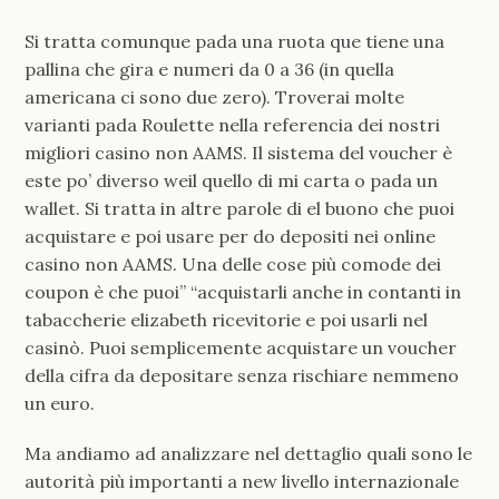
Si tratta comunque pada una ruota que tiene una
pallina che gira e numeri da 0 a 36 (in quella
americana ci sono due zero). Troverai molte
varianti pada Roulette nella referencia dei nostri
migliori casino non AAMS. Il sistema del voucher è
este po’ diverso weil quello di mi carta o pada un
wallet. Si tratta in altre parole di el buono che puoi
acquistare e poi usare per do depositi nei online
casino non AAMS. Una delle cose più comode dei
coupon è che puoi” “acquistarli anche in contanti in
tabaccherie elizabeth ricevitorie e poi usarli nel
casinò. Puoi semplicemente acquistare un voucher
della cifra da depositare senza rischiare nemmeno
un euro.
Ma andiamo ad analizzare nel dettaglio quali sono le
autorità più importanti a new livello internazionale