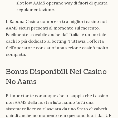
slot low AAMS operano way di fuori di questa
regolamentazione.
Il Rabona Casino compresa tra migliori casino not
AAMS sicuri presenti al momento sul mercato.
Facilmente trovabile anche dall’Italia, è un portale
each lo più dedicato al betting. Tuttavia, l’offerta
dell’operatore consist of una sezione casinò molto
completa.
Bonus Disponibili Nei Casino
No Aams
E’ importante comunque che tu sappia che i casino
non AAMS della nostra lista hanno tutti una
sistemare licenza rilasciata da uno Stato elizabeth
quindi anche no momento em que sono fuori dall’UE