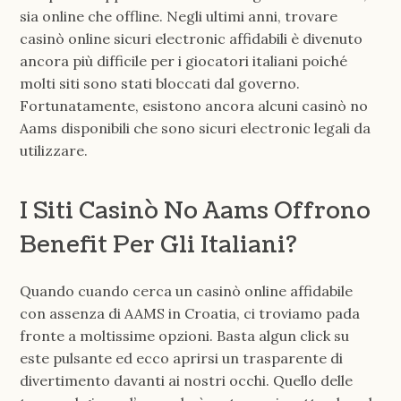
sia online che offline. Negli ultimi anni, trovare
casinò online sicuri electronic affidabili è divenuto
ancora più difficile per i giocatori italiani poiché
molti siti sono stati bloccati dal governo.
Fortunatamente, esistono ancora alcuni casinò no
Aams disponibili che sono sicuri electronic legali da
utilizzare.
I Siti Casinò No Aams Offrono
Benefit Per Gli Italiani?
Quando cuando cerca un casinò online affidabile
con assenza di AAMS in Croatia, ci troviamo pada
fronte a moltissime opzioni. Basta algun click su
este pulsante ed ecco aprirsi un trasparente di
divertimento davanti ai nostri occhi. Quello delle