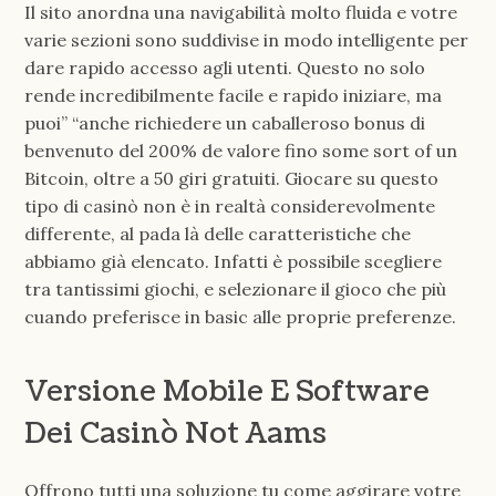
Il sito anordna una navigabilità molto fluida e votre
varie sezioni sono suddivise in modo intelligente per
dare rapido accesso agli utenti. Questo no solo
rende incredibilmente facile e rapido iniziare, ma
puoi” “anche richiedere un caballeroso bonus di
benvenuto del 200% de valore fino some sort of un
Bitcoin, oltre a 50 giri gratuiti. Giocare su questo
tipo di casinò non è in realtà considerevolmente
differente, al pada là delle caratteristiche che
abbiamo già elencato. Infatti è possibile scegliere
tra tantissimi giochi, e selezionare il gioco che più
cuando preferisce in basic alle proprie preferenze.
Versione Mobile E Software
Dei Casinò Not Aams
Offrono tutti una soluzione tu come aggirare votre