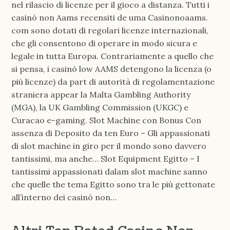
nel rilascio di licenze per il gioco a distanza. Tutti i
casinò non Aams recensiti de uma Casinonoaams.
com sono dotati di regolari licenze internazionali,
che gli consentono di operare in modo sicura e
legale in tutta Europa. Contrariamente a quello che
si pensa, i casinò low AAMS detengono la licenza (o
più licenze) da part di autorità di regolamentazione
straniera appear la Malta Gambling Authority
(MGA), la UK Gambling Commission (UKGC) e
Curacao e-gaming. Slot Machine con Bonus Con
assenza di Deposito da ten Euro – Gli appassionati
di slot machine in giro per il mondo sono davvero
tantissimi, ma anche… Slot Equipment Egitto – I
tantissimi appassionati dalam slot machine sanno
che quelle the tema Egitto sono tra le più gettonate
all’interno dei casinò non…