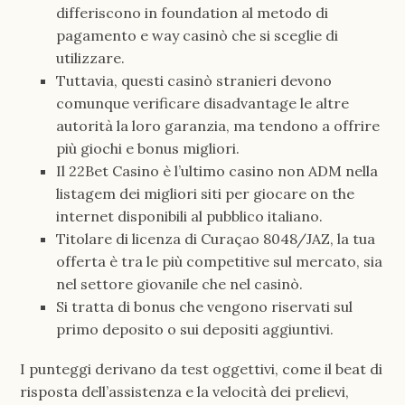
differiscono in foundation al metodo di
pagamento e way casinò che si sceglie di
utilizzare.
Tuttavia, questi casinò stranieri devono
comunque verificare disadvantage le altre
autorità la loro garanzia, ma tendono a offrire
più giochi e bonus migliori.
Il 22Bet Casino è l’ultimo casino non ADM nella
listagem dei migliori siti per giocare on the
internet disponibili al pubblico italiano.
Titolare di licenza di Curaçao 8048/JAZ, la tua
offerta è tra le più competitive sul mercato, sia
nel settore giovanile che nel casinò.
Si tratta di bonus che vengono riservati sul
primo deposito o sui depositi aggiuntivi.
I punteggi derivano da test oggettivi, come il beat di
risposta dell’assistenza e la velocità dei prelievi,