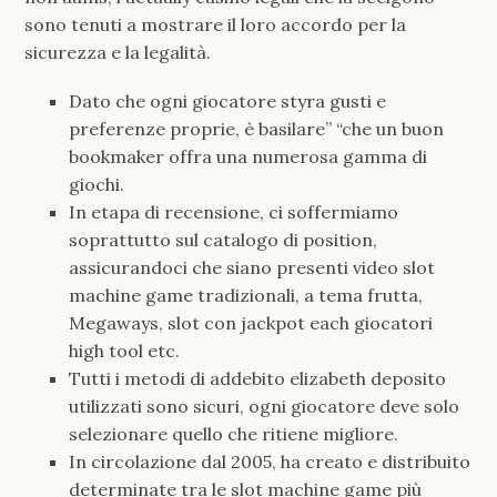
sono tenuti a mostrare il loro accordo per la
sicurezza e la legalità.
Dato che ogni giocatore styra gusti e
preferenze proprie, è basilare” “che un buon
bookmaker offra una numerosa gamma di
giochi.
In etapa di recensione, ci soffermiamo
soprattutto sul catalogo di position,
assicurandoci che siano presenti video slot
machine game tradizionali, a tema frutta,
Megaways, slot con jackpot each giocatori
high tool etc.
Tutti i metodi di addebito elizabeth deposito
utilizzati sono sicuri, ogni giocatore deve solo
selezionare quello che ritiene migliore.
In circolazione dal 2005, ha creato e distribuito
determinate tra le slot machine game più