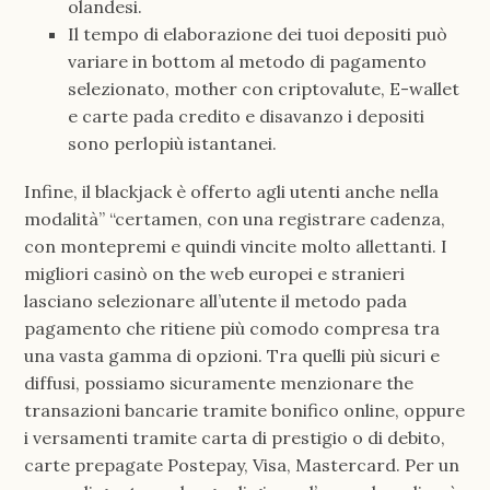
olandesi.
Il tempo di elaborazione dei tuoi depositi può
variare in bottom al metodo di pagamento
selezionato, mother con criptovalute, E-wallet
e carte pada credito e disavanzo i depositi
sono perlopiù istantanei.
Infine, il blackjack è offerto agli utenti anche nella
modalità” “certamen, con una registrare cadenza,
con montepremi e quindi vincite molto allettanti. I
migliori casinò on the web europei e stranieri
lasciano selezionare all’utente il metodo pada
pagamento che ritiene più comodo compresa tra
una vasta gamma di opzioni. Tra quelli più sicuri e
diffusi, possiamo sicuramente menzionare the
transazioni bancarie tramite bonifico online, oppure
i versamenti tramite carta di prestigio o di debito,
carte prepagate Postepay, Visa, Mastercard. Per un