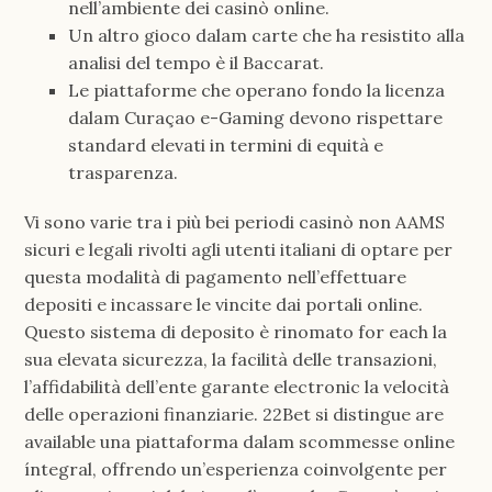
nell’ambiente dei casinò online.
Un altro gioco dalam carte che ha resistito alla
analisi del tempo è il Baccarat.
Le piattaforme che operano fondo la licenza
dalam Curaçao e-Gaming devono rispettare
standard elevati in termini di equità e
trasparenza.
Vi sono varie tra i più bei periodi casinò non AAMS
sicuri e legali rivolti agli utenti italiani di optare per
questa modalità di pagamento nell’effettuare
depositi e incassare le vincite dai portali online.
Questo sistema di deposito è rinomato for each la
sua elevata sicurezza, la facilità delle transazioni,
l’affidabilità dell’ente garante electronic la velocità
delle operazioni finanziarie. 22Bet si distingue are
available una piattaforma dalam scommesse online
íntegral, offrendo un’esperienza coinvolgente per