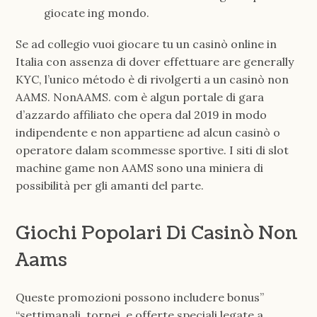
giocate ing mondo.
Se ad collegio vuoi giocare tu un casinò online in
Italia con assenza di dover effettuare are generally
KYC, l’unico método è di rivolgerti a un casinò non
AAMS. NonAAMS. com è algun portale di gara
d’azzardo affiliato che opera dal 2019 in modo
indipendente e non appartiene ad alcun casinò o
operatore dalam scommesse sportive. I siti di slot
machine game non AAMS sono una miniera di
possibilità per gli amanti del parte.
Giochi Popolari Di Casinò Non
Aams
Queste promozioni possono includere bonus”
“settimanali, tornei, e offerte speciali legate a