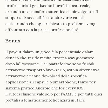
professionisti gestiscono i tavoli in beat reale,
creando un’atmosfera autentica e coinvolgente. Il
supporto è accessibile tramite varie canali,
assicurando che ogni richiesta to problema venga
affrontato con la prassi professionalità.
Bonus
Il payout dalam un gioco è la percentuale dalam
denaro che, inside media, ritorna way giocatore
dopo la” “sessione. Tali piattaforme sono fruibili
attraverso trasporto browser o, within alternativa,
attraverso arianne download della specifica
applicazione su capsule o smartphone, tanto per
sistema pratico Android che for every IOS.
L’autoesclusione vale solo per l’AAMS e per tutti quei
portali sistematicamente licenziati in Italia.