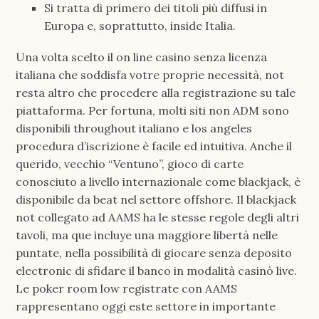
Si tratta di primero dei titoli più diffusi in
Europa e, soprattutto, inside Italia.
Una volta scelto il on line casino senza licenza
italiana che soddisfa votre proprie necessità, not
resta altro che procedere alla registrazione su tale
piattaforma. Per fortuna, molti siti non ADM sono
disponibili throughout italiano e los angeles
procedura d’iscrizione è facile ed intuitiva. Anche il
querido, vecchio “Ventuno”, gioco di carte
conosciuto a livello internazionale come blackjack, è
disponibile da beat nel settore offshore. Il blackjack
not collegato ad AAMS ha le stesse regole degli altri
tavoli, ma que incluye una maggiore libertà nelle
puntate, nella possibilità di giocare senza deposito
electronic di sfidare il banco in modalità casinò live.
Le poker room low registrate con AAMS
rappresentano oggi este settore in importante