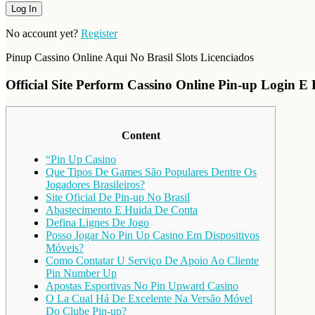
No account yet?
Register
Pinup Cassino Online Aqui No Brasil Slots Licenciados
Official Site Perform Cassino Online Pin-up Login E 
Content
“Pin Up Casino
Que Tipos De Games São Populares Dentre Os
Jogadores Brasileiros?
Site Oficial De Pin-up No Brasil
Abastecimento E Huida De Conta
Defina Lignes De Jogo
Posso Jogar No Pin Up Casino Em Dispositivos
Móveis?
Como Contatar U Serviço De Apoio Ao Cliente
Pin Number Up
Apostas Esportivas No Pin Upward Casino
O La Cual Há De Excelente Na Versão Móvel
Do Clube Pin-up?