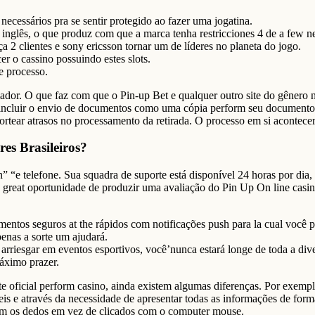
ecessários pra se sentir protegido ao fazer uma jogatina.
glês, o que produz com que a marca tenha restricciones 4 de a few ne
 2 clientes e sony ericsson tornar um de líderes no planeta do jogo.
 o cassino possuindo estes slots.
e processo.
iador. O que faz com que o Pin-up Bet e qualquer outro site do gênero 
 incluir o envio de documentos como uma cópia perform seu documento 
sortear atrasos no processamento da retirada. O processo em si acontec
es Brasileiros?
n” “e telefone. Sua squadra de suporte está disponível 24 horas por dia
 great oportunidade de produzir uma avaliação do Pin Up On line casin
mentos seguros at the rápidos com notificações push para la cual você p
penas a sorte um ajudará.
 arriesgar em eventos esportivos, você’nunca estará longe de toda a div
áximo prazer.
e oficial perform casino, ainda existem algumas diferenças. Por exemplo
móveis e através da necessidade de apresentar todas as informações de 
com os dedos em vez de clicados com o computer mouse.