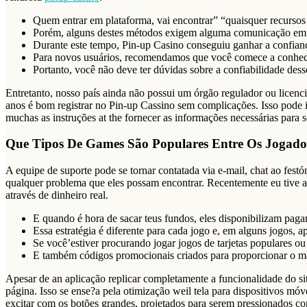
Quem entrar em plataforma, vai encontrar” “quaisquer recursos n
Porém, alguns destes métodos exigem alguma comunicação em in
Durante este tempo, Pin-up Casino conseguiu ganhar a confiança
Para novos usuários, recomendamos que você comece a conhecer
Portanto, você não deve ter dúvidas sobre a confiabilidade dess
Entretanto, nosso país ainda não possui um órgão regulador ou licenc
anos é bom registrar no Pin-up Cassino sem complicações. Isso pode
muchas as instruções at the fornecer as informações necessárias para 
Que Tipos De Games São Populares Entre Os Jogador
A equipe de suporte pode se tornar contatada via e-mail, chat ao festó
qualquer problema que eles possam encontrar. Recentemente eu tive a
através de dinheiro real.
E quando é hora de sacar teus fundos, eles disponibilizam paga
Essa estratégia é diferente para cada jogo e, em alguns jogos, a
Se você’estiver procurando jogar jogos de tarjetas populares ou
E também códigos promocionais criados para proporcionar o m
Apesar de an aplicação replicar completamente a funcionalidade do sit
página. Isso se ense?a pela otimização weil tela para dispositivos 
excitar com os botões grandes, projetados para serem pressionados 