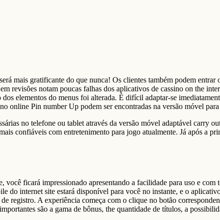
será mais gratificante do que nunca! Os clientes também podem entrar
m revisões notam poucas falhas dos aplicativos de cassino on the int
 dos elementos do menus foi alterada. É difícil adaptar-se imediatament
ino online Pin number Up podem ser encontradas na versão móvel para 
árias no telefone ou tablet através da versão móvel adaptável carry out
mais confiáveis com entretenimento para jogo atualmente. Já após a prim
, você ficará impressionado apresentando a facilidade para uso e com t
e do internet site estará disponível para você no instante, e o aplicat
o de registro. A experiência começa com o clique no botão corresponde
importantes são a gama de bônus, the quantidade de títulos, a possibilid