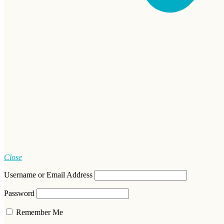
Close
Username or Email Address
Password
Remember Me