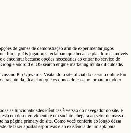
 opções de games de demonstração afin de experimentar jogos
ernet Pin Up. Os jogadores reclamam que because plataformas móveis
e e encontrar because opções necessárias ao entrar no serviço de
Google android e iOS search engine marketing muita dificuldade.
 cassino Pin Upwards. Visitando o site oficial do cassino online Pin
eira entrada, fica claro que os donos do cassino tornaram tudo o
odas as funcionalidades idênticas à versão do navegador do site. E
ivo está em desenvolvimento e em sucinto chegará ao setor de massa.
nte na página primary do site. Como você conferiu ao longo dessa
ade de fazer apostas esportivas e an existência de um apk para