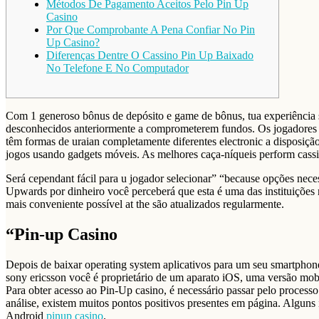
Métodos De Pagamento Aceitos Pelo Pin Up
Casino
Por Que Comprobante A Pena Confiar No Pin
Up Casino?
Diferenças Dentre O Cassino Pin Up Baixado
No Telefone E No Computador
Com 1 generoso bônus de depósito e game de bônus, tua experiência 
desconhecidos anteriormente a comprometerem fundos. Os jogadores e
têm formas de uraian completamente diferentes electronic a disposição
jogos usando gadgets móveis. As melhores caça-níqueis perform cass
Será cependant fácil para u jogador selecionar” “because opções necess
Upwards por dinheiro você perceberá que esta é uma das instituições 
mais conveniente possível at the são atualizados regularmente.
“Pin-up Casino
Depois de baixar operating system aplicativos para um seu smartphone
sony ericsson você é proprietário de um aparato iOS, uma versão mobil
Para obter acesso ao Pin-Up casino, é necessário passar pelo process
análise, existem muitos pontos positivos presentes em página. Alguns 
Android
pinup casino
.