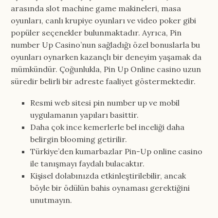
arasında slot machine game makineleri, masa
oyunları, canlı krupiye oyunları ve video poker gibi
popüler seçenekler bulunmaktadır. Ayrıca, Pin
number Up Casino’nun sağladığı özel bonuslarla bu
oyunları oynarken kazançlı bir deneyim yaşamak da
mümkündür. Çoğunlukla, Pin Up Online casino uzun
süredir belirli bir adreste faaliyet göstermektedir.
Resmi web sitesi pin number up ve mobil
uygulamanın yapıları basittir.
Daha çok ince kemerlerle bel inceliği daha
belirgin blooming getirilir.
Türkiye’den kumarbazlar Pin-Up online casino
ile tanışmayı faydalı bulacaktır.
Kişisel dolabınızda etkinleştirilebilir, ancak
böyle bir ödülün bahis oynaması gerektiğini
unutmayın.