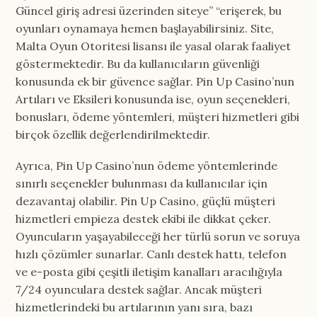
Güncel giriş adresi üzerinden siteye” “erişerek, bu
oyunları oynamaya hemen başlayabilirsiniz. Site,
Malta Oyun Otoritesi lisansı ile yasal olarak faaliyet
göstermektedir. Bu da kullanıcıların güvenliği
konusunda ek bir güvence sağlar. Pin Up Casino’nun
Artıları ve Eksileri konusunda ise, oyun seçenekleri,
bonusları, ödeme yöntemleri, müşteri hizmetleri gibi
birçok özellik değerlendirilmektedir.
Ayrıca, Pin Up Casino’nun ödeme yöntemlerinde
sınırlı seçenekler bulunması da kullanıcılar için
dezavantaj olabilir. Pin Up Casino, güçlü müşteri
hizmetleri empieza destek ekibi ile dikkat çeker.
Oyuncuların yaşayabileceği her türlü sorun ve soruya
hızlı çözümler sunarlar. Canlı destek hattı, telefon
ve e-posta gibi çeşitli iletişim kanalları aracılığıyla
7/24 oyunculara destek sağlar. Ancak müşteri
hizmetlerindeki bu artılarının yanı sıra, bazı