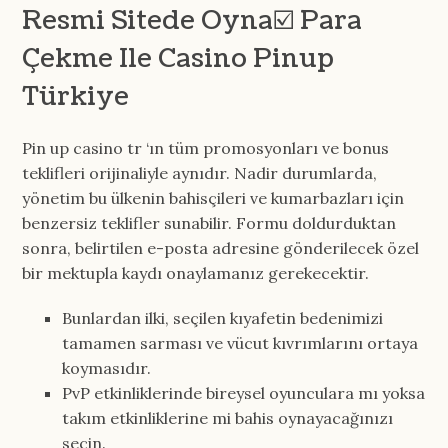
Resmi Sitede Oyna☑️ Para
Çekme Ile Casino Pinup
Türkiye
Pin up casino tr ‘ın tüm promosyonları ve bonus
teklifleri orijinaliyle aynıdır. Nadir durumlarda,
yönetim bu ülkenin bahisçileri ve kumarbazları için
benzersiz teklifler sunabilir. Formu doldurduktan
sonra, belirtilen e-posta adresine gönderilecek özel
bir mektupla kaydı onaylamanız gerekecektir.
Bunlardan ilki, seçilen kıyafetin bedenimizi
tamamen sarması ve vücut kıvrımlarını ortaya
koymasıdır.
PvP etkinliklerinde bireysel oyunculara mı yoksa
takım etkinliklerine mi bahis oynayacağınızı
seçin.