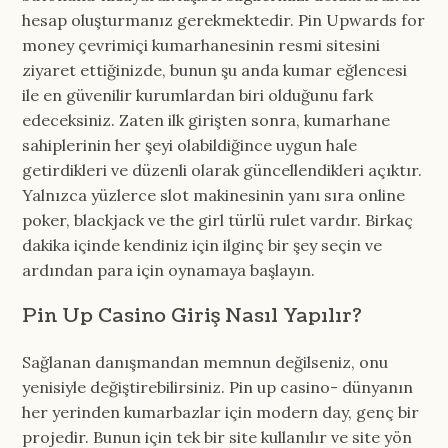
hesap oluşturmanız gerekmektedir. Pin Upwards for
money çevrimiçi kumarhanesinin resmi sitesini
ziyaret ettiğinizde, bunun şu anda kumar eğlencesi
ile en güvenilir kurumlardan biri olduğunu fark
edeceksiniz. Zaten ilk girişten sonra, kumarhane
sahiplerinin her şeyi olabildiğince uygun hale
getirdikleri ve düzenli olarak güncellendikleri açıktır.
Yalnızca yüzlerce slot makinesinin yanı sıra online
poker, blackjack ve the girl türlü rulet vardır. Birkaç
dakika içinde kendiniz için ilginç bir şey seçin ve
ardından para için oynamaya başlayın.
Pin Up Casino Giriş Nasıl Yapılır?
Sağlanan danışmandan memnun değilseniz, onu
yenisiyle değiştirebilirsiniz. Pin up casino- dünyanın
her yerinden kumarbazlar için modern day, genç bir
projedir. Bunun için tek bir site kullanılır ve site yön