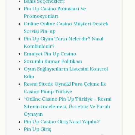
Bahis Seçenekleri:
Pin Up Casino Bonusları Ve
Promosyonları
Online Online Casino Müşteri Destek
Servisi Pin-up
Pin Up Giyim Tarzı Nelerdir? Nasıl
Kombinlenir?
Emniyet Pin Up Casino
Sorumlu Kumar Politikası
Oyun Sağlayıcıların Listesini Kontrol
Edin
Resmi Sitede Oyna☑️ Para Çekme Ile
Casino Pinup Türkiye
“Online Casino Pin Up Türkiye – Resmi
Sitenin Incelemesi, Ücretsiz Ve Paralı
Oynayın
Pin Up Casino Giriş Nasıl Yapılır?
Pin Up Giriş