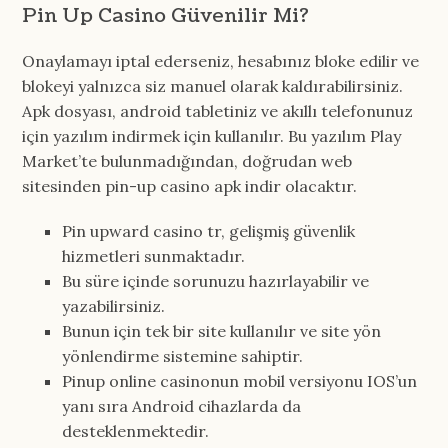
Pin Up Casino Güvenilir Mi?
Onaylamayı iptal ederseniz, hesabınız bloke edilir ve
blokeyi yalnızca siz manuel olarak kaldırabilirsiniz.
Apk dosyası, android tabletiniz ve akıllı telefonunuz
için yazılım indirmek için kullanılır. Bu yazılım Play
Market’te bulunmadığından, doğrudan web
sitesinden pin-up casino apk indir olacaktır.
Pin upward casino tr, gelişmiş güvenlik
hizmetleri sunmaktadır.
Bu süre içinde sorunuzu hazırlayabilir ve
yazabilirsiniz.
Bunun için tek bir site kullanılır ve site yön
yönlendirme sistemine sahiptir.
Pinup online casinonun mobil versiyonu IOS’un
yanı sıra Android cihazlarda da
desteklenmektedir.