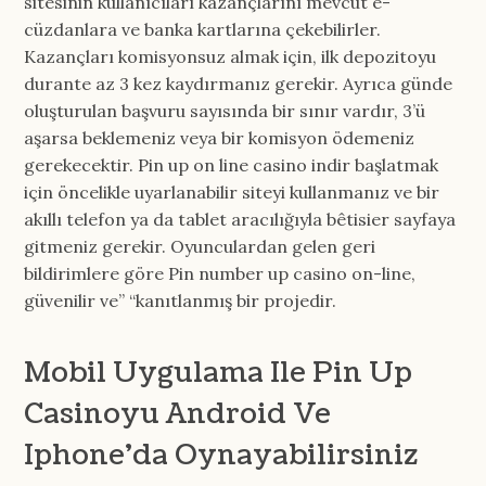
sitesinin kullanıcıları kazançlarını mevcut e-
cüzdanlara ve banka kartlarına çekebilirler.
Kazançları komisyonsuz almak için, ilk depozitoyu
durante az 3 kez kaydırmanız gerekir. Ayrıca günde
oluşturulan başvuru sayısında bir sınır vardır, 3’ü
aşarsa beklemeniz veya bir komisyon ödemeniz
gerekecektir. Pin up on line casino indir başlatmak
için öncelikle uyarlanabilir siteyi kullanmanız ve bir
akıllı telefon ya da tablet aracılığıyla bêtisier sayfaya
gitmeniz gerekir. Oyunculardan gelen geri
bildirimlere göre Pin number up casino on-line,
güvenilir ve” “kanıtlanmış bir projedir.
Mobil Uygulama Ile Pin Up
Casinoyu Android Ve
Iphone’da Oynayabilirsiniz