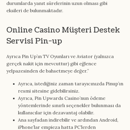
durumlarda yanıt sürelerinin uzun olması gibi
eksileri de bulunmaktadır.
Online Casino Müşteri Destek
Servisi Pin-up
Ayrıca Pin Up’ın TV Oyunları ve Aviator (yalnızca
gerçek nakit için mevcuttur) gibi eğlence
yelpazesinden de bahsetmeye değer.”
Ayrıca, istediğiniz zaman tarayıcınızda Pinup’ın
resmi sitesine gidebilirsiniz.
Ayrıca, Pin Upwards Casino’nun ödeme
yöntemlerinde sınırlı seçenekler bulunması da
kullanıcılar için dezavantaj olabilir.
Ana sayfadan indirebilir ve ardından Android,
iPhone’lar empieza hatta PC’lerden