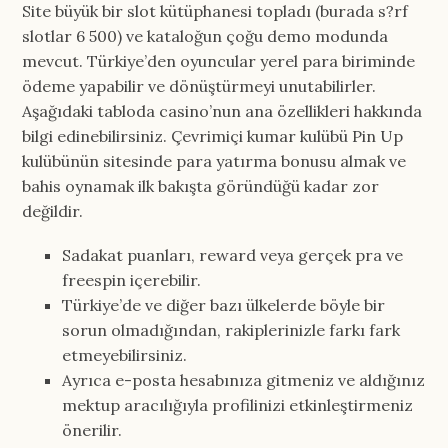
Site büyük bir slot kütüphanesi topladı (burada s?rf
slotlar 6 500) ve kataloğun çoğu demo modunda
mevcut. Türkiye’den oyuncular yerel para biriminde
ödeme yapabilir ve dönüştürmeyi unutabilirler.
Aşağıdaki tabloda casino’nun ana özellikleri hakkında
bilgi edinebilirsiniz. Çevrimiçi kumar kulübü Pin Up
kulübünün sitesinde para yatırma bonusu almak ve
bahis oynamak ilk bakışta göründüğü kadar zor
değildir.
Sadakat puanları, reward veya gerçek pra ve
freespin içerebilir.
Türkiye’de ve diğer bazı ülkelerde böyle bir
sorun olmadığından, rakiplerinizle farkı fark
etmeyebilirsiniz.
Ayrıca e-posta hesabınıza gitmeniz ve aldığınız
mektup aracılığıyla profilinizi etkinleştirmeniz
önerilir.