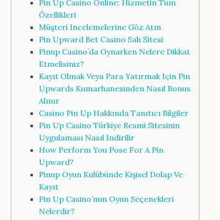
Pin Up Casino Online: Hizmetin Tüm
Özellikleri
Müşteri Incelemelerine Göz Atın
Pin Upward Bet Casino Sah Sitesi
Pinup Casino’da Oynarken Nelere Dikkat
Etmelisiniz?
Kayıt Olmak Veya Para Yatırmak Için Pin
Upwards Kumarhanesinden Nasıl Bonus
Alınır
Casino Pin Up Hakkında Tanıtıcı Bilgiler
Pin Up Casino Türkiye Resmi Sitesinin
Uygulaması Nasıl Indirilir
How Perform You Pose For A Pin
Upward?
Pinup Oyun Kulübünde Kişisel Dolap Ve
Kayıt
Pin Up Casino’nun Oyun Seçenekleri
Nelerdir?