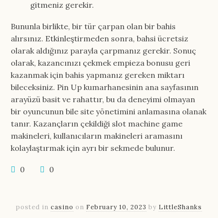
gitmeniz gerekir.
Bununla birlikte, bir tür çarpan olan bir bahis
alırsınız. Etkinleştirmeden sonra, bahsi ücretsiz
olarak aldığınız parayla çarpmanız gerekir. Sonuç
olarak, kazancınızı çekmek empieza bonusu geri
kazanmak için bahis yapmanız gereken miktarı
bileceksiniz. Pin Up kumarhanesinin ana sayfasının
arayüzü basit ve rahattır, bu da deneyimi olmayan
bir oyuncunun bile site yönetimini anlamasına olanak
tanır. Kazançların çekildiği slot machine game
makineleri, kullanıcıların makineleri aramasını
kolaylaştırmak için ayrı bir sekmede bulunur.
0
0
posted in
casino
on
February 10, 2023
by
LittleShanks