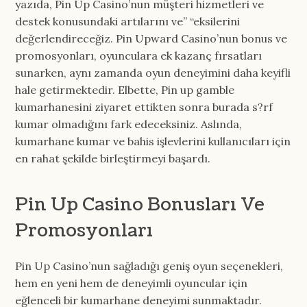
yazıda, Pin Up Casino’nun müşteri hizmetleri ve
destek konusundaki artılarını ve” “eksilerini
değerlendireceğiz. Pin Upward Casino’nun bonus ve
promosyonları, oyunculara ek kazanç fırsatları
sunarken, aynı zamanda oyun deneyimini daha keyifli
hale getirmektedir. Elbette, Pin up gamble
kumarhanesini ziyaret ettikten sonra burada s?rf
kumar olmadığını fark edeceksiniz. Aslında,
kumarhane kumar ve bahis işlevlerini kullanıcıları için
en rahat şekilde birleştirmeyi başardı.
Pin Up Casino Bonusları Ve
Promosyonları
Pin Up Casino’nun sağladığı geniş oyun seçenekleri,
hem en yeni hem de deneyimli oyuncular için
eğlenceli bir kumarhane deneyimi sunmaktadır.