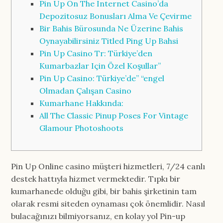
Pin Up On The Internet Casino’da
Depozitosuz Bonusları Alma Ve Çevirme
Bir Bahis Bürosunda Ne Üzerine Bahis
Oynayabilirsiniz Titled Ping Up Bahsi
Pin Up Casino Tr: Türkiye’den
Kumarbazlar Için Özel Koşullar”
Pin Up Casino: Türkiye’de” “engel
Olmadan Çalışan Casino
Kumarhane Hakkında:
All The Classic Pinup Poses For Vintage
Glamour Photoshoots
Pin Up Online casino müşteri hizmetleri, 7/24 canlı
destek hattıyla hizmet vermektedir. Tıpkı bir
kumarhanede olduğu gibi, bir bahis şirketinin tam
olarak resmi siteden oynaması çok önemlidir. Nasıl
bulacağınızı bilmiyorsanız, en kolay yol Pin-up