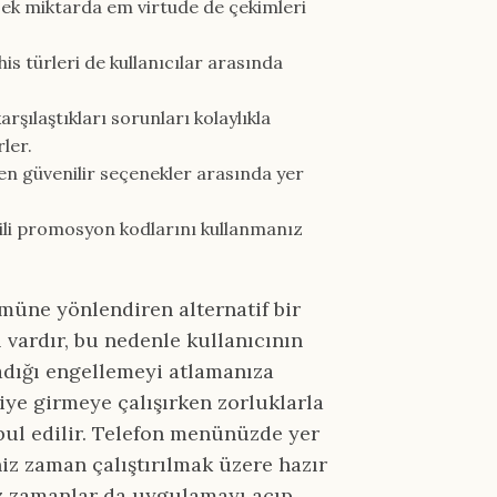
ksek miktarda em virtude de çekimleri
is türleri de kullanıcılar arasında
karşılaştıkları sorunları kolaylıkla
rler.
 en güvenilir seçenekler arasında yer
lgili promosyon kodlarını kullanmanız
ümüne yönlendiren alternatif bir
dı vardır, bu nedenle kullanıcının
ladığı engellemeyi atlamanıza
çiye girmeye çalışırken zorluklarla
abul edilir. Telefon menünüzde yer
iz zaman çalıştırılmak üzere hazır
ız zamanlar da uygulamayı açıp