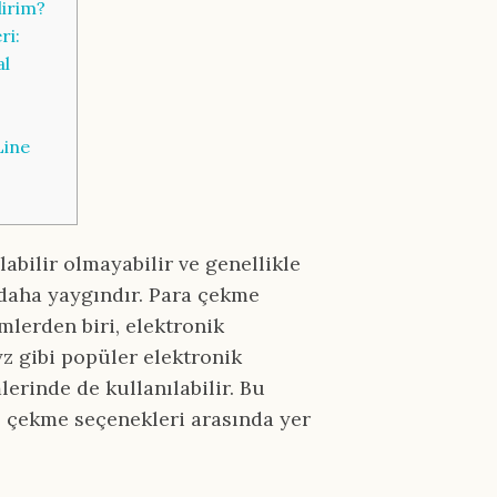
lirim?
ri:
al
Line
abilir olmayabilir ve genellikle
 daha yaygındır. Para çekme
mlerden biri, elektronik
yz gibi popüler elektronik
lerinde de kullanılabilir. Bu
de çekme seçenekleri arasında yer