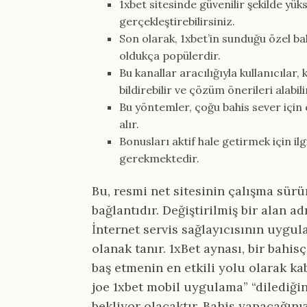
1xbet sitesinde güvenilir şekilde yü
gerçekleştirebilirsiniz.
Son olarak, 1xbet’in sunduğu özel bah
oldukça popülerdir.
Bu kanallar aracılığıyla kullanıcılar, 
bildirebilir ve çözüm önerileri alabili
Bu yöntemler, çoğu bahis sever için
alır.
Bonusları aktif hale getirmek için i
gerekmektedir.
Bu, resmi net sitesinin çalışma sür
bağlantıdır. Değiştirilmiş bir alan a
İnternet servis sağlayıcısının uygu
olanak tanır. 1xBet aynası, bir bahis
baş etmenin en etkili yolu olarak k
joe 1xbet mobil uygulama” “dilediğin
bekliyor olacaktır. Bahis yapacağın