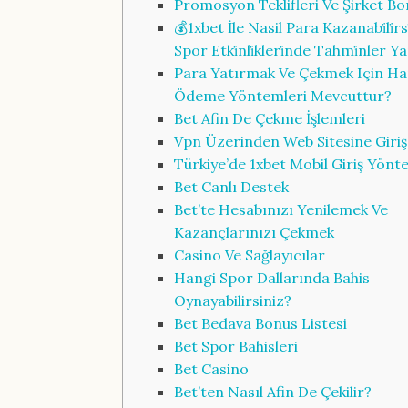
Promosyon Teklifleri Ve Şirket Bo
💰1xbet İle Nasil Para Kazanabi̇li̇rsi
Spor Etki̇nli̇kleri̇nde Tahmi̇nler 
Para Yatırmak Ve Çekmek Için Ha
Ödeme Yöntemleri Mevcuttur?
Bet Afin De Çekme İşlemleri
Vpn Üzerinden Web Sitesine Giriş
Türkiye’de 1xbet Mobil Giriş Yönt
Bet Canlı Destek
Bet’te Hesabınızı Yenilemek Ve
Kazançlarınızı Çekmek
Casino Ve Sağlayıcılar
Hangi Spor Dallarında Bahis
Oynayabilirsiniz?
Bet Bedava Bonus Listesi
Bet Spor Bahisleri
Bet Casino
Bet’ten Nasıl Afin De Çekilir?