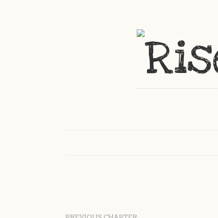
PREVIOUS CHAPTER