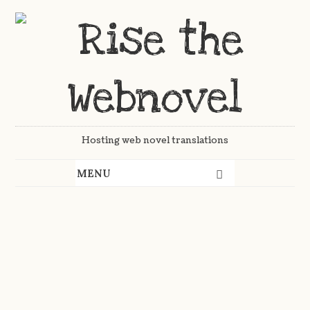
Hosting web novel translations