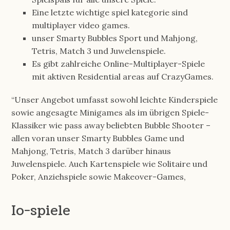
Eine letzte wichtige spiel kategorie sind
multiplayer video games.
unser Smarty Bubbles Sport und Mahjong,
Tetris, Match 3 und Juwelenspiele.
Es gibt zahlreiche Online-Multiplayer-Spiele
mit aktiven Residential areas auf CrazyGames.
“Unser Angebot umfasst sowohl leichte Kinderspiele
sowie angesagte Minigames als im übrigen Spiele-
Klassiker wie pass away beliebten Bubble Shooter –
allen voran unser Smarty Bubbles Game und
Mahjong, Tetris, Match 3 darüber hinaus
Juwelenspiele. Auch Kartenspiele wie Solitaire und
Poker, Anziehspiele sowie Makeover-Games,
Io-spiele