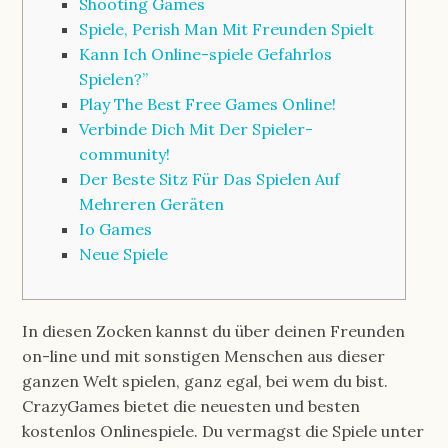
Shooting Games
Spiele, Perish Man Mit Freunden Spielt
Kann Ich Online-spiele Gefahrlos
Spielen?”
Play The Best Free Games Online!
Verbinde Dich Mit Der Spieler-
community!
Der Beste Sitz Für Das Spielen Auf
Mehreren Geräten
Io Games
Neue Spiele
In diesen Zocken kannst du über deinen Freunden
on-line und mit sonstigen Menschen aus dieser
ganzen Welt spielen, ganz egal, bei wem du bist.
CrazyGames bietet die neuesten und besten
kostenlos Onlinespiele. Du vermagst die Spiele unter