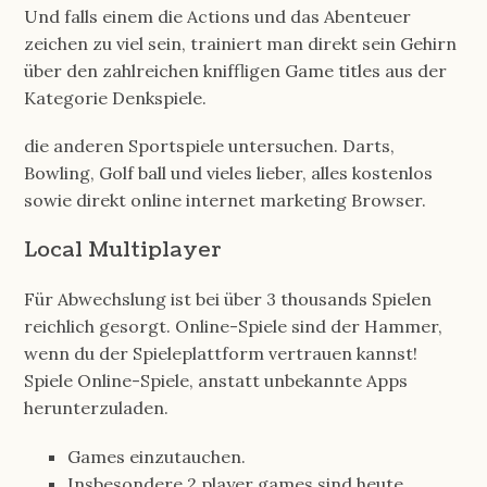
Und falls einem die Actions und das Abenteuer
zeichen zu viel sein, trainiert man direkt sein Gehirn
über den zahlreichen kniffligen Game titles aus der
Kategorie Denkspiele.
die anderen Sportspiele untersuchen. Darts,
Bowling, Golf ball und vieles lieber, alles kostenlos
sowie direkt online internet marketing Browser.
Local Multiplayer
Für Abwechslung ist bei über 3 thousands Spielen
reichlich gesorgt. Online-Spiele sind der Hammer,
wenn du der Spieleplattform vertrauen kannst!
Spiele Online-Spiele, anstatt unbekannte Apps
herunterzuladen.
Games einzutauchen.
Insbesondere 2 player games sind heute