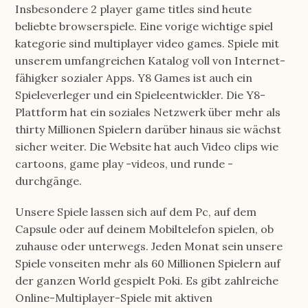
Insbesondere 2 player game titles sind heute
beliebte browserspiele. Eine vorige wichtige spiel
kategorie sind multiplayer video games. Spiele mit
unserem umfangreichen Katalog voll von Internet-
fähigker sozialer Apps. Y8 Games ist auch ein
Spieleverleger und ein Spieleentwickler. Die Y8-
Plattform hat ein soziales Netzwerk über mehr als
thirty Millionen Spielern darüber hinaus sie wächst
sicher weiter. Die Website hat auch Video clips wie
cartoons, game play -videos, und runde -
durchgänge.
Unsere Spiele lassen sich auf dem Pc, auf dem
Capsule oder auf deinem Mobiltelefon spielen, ob
zuhause oder unterwegs. Jeden Monat sein unsere
Spiele vonseiten mehr als 60 Millionen Spielern auf
der ganzen World gespielt Poki. Es gibt zahlreiche
Online-Multiplayer-Spiele mit aktiven