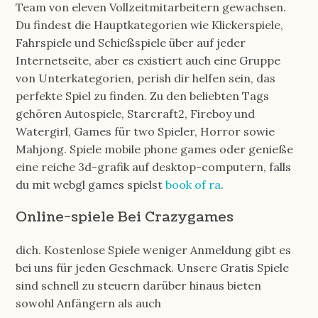
Team von eleven Vollzeitmitarbeitern gewachsen.
Du findest die Hauptkategorien wie Klickerspiele,
Fahrspiele und Schießspiele über auf jeder
Internetseite, aber es existiert auch eine Gruppe
von Unterkategorien, perish dir helfen sein, das
perfekte Spiel zu finden. Zu den beliebten Tags
gehören Autospiele, Starcraft2, Fireboy und
Watergirl, Games für two Spieler, Horror sowie
Mahjong. Spiele mobile phone games oder genieße
eine reiche 3d-grafik auf desktop-computern, falls
du mit webgl games spielst
book of ra
.
Online-spiele Bei Crazygames
dich. Kostenlose Spiele weniger Anmeldung gibt es
bei uns für jeden Geschmack. Unsere Gratis Spiele
sind schnell zu steuern darüber hinaus bieten
sowohl Anfängern als auch