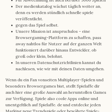
Für Abwechslung ist auch bei über 3000 Spielen
Der medienkatalog wächst täglich weiter an,
denn es werden stündlich schnelle spiele
veröffentlicht.
gegen das Spiel selbst.
Unsere Mission ist anspruchslos – eine
Browsergaming-Plattform zu schaffen, pass
away nahtlos für Nutzer auf der ganzen Welt
funktioniert darüber hinaus Entwickler, ob
groß oder klein, belohnt.
In unseren Datenschutzrichtlinien kannst du
nachlesen, wie wir mit deinen Daten umgehen.
Wenn du ein Fan vonseiten Multiplayer-Spielen und
besonders Browsergames bist, stellt Spielaffe dir
auch hier eine große Auswahl an herumtollen Games
zur Verfügung. Spiele also coole Apps online und
unentgeltlich auf Spielaffe. de und entdecke jeden
Marking neue Trendspiele oder bewährte Spiele-