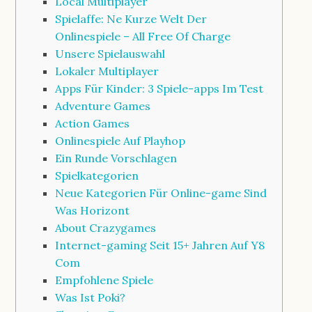
Local Multiplayer
Spielaffe: Ne Kurze Welt Der
Onlinespiele – All Free Of Charge
Unsere Spielauswahl
Lokaler Multiplayer
Apps Für Kinder: 3 Spiele-apps Im Test
Adventure Games
Action Games
Onlinespiele Auf Playhop
Ein Runde Vorschlagen
Spielkategorien
Neue Kategorien Für Online-game Sind
Was Horizont
About Crazygames
Internet-gaming Seit 15+ Jahren Auf Y8
Com
Empfohlene Spiele
Was Ist Poki?