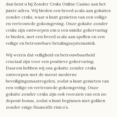
dan bent u bij Zonder Cruks Online Casino aan het
juiste adres. Wij bieden een breed scala aan goksites
zonder cruks, waar u kunt genieten van een veilige
en vertrouwde gokomgeving. Onze goksite zonder
cruks zijn ontworpen om u een unieke gokervaring
te bieden, met een breed scala aan spellen en een
veilige en betrouwbare betalingssystematiek.
Wij weten dat veiligheid en betrouwbaarheid
cruciaal zijn voor een positieve gokervaring.
Daarom hebben wij ons goksite zonder cruks
ontworpen met de meest moderne
beveiligingsmaatregelen, zodat u kunt genieten van
een veilige en vertrouwde gokomgeving. Onze
goksite zonder cruks zijn ook voorzien van een no
deposit bonus, zodat u kunt beginnen met gokken
zonder enige financiële risico’s.