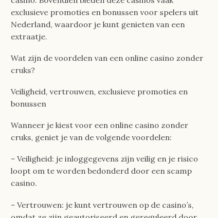
exclusieve promoties en bonussen voor spelers uit
Nederland, waardoor je kunt genieten van een
extraatje.
Wat zijn de voordelen van een online casino zonder
cruks?
Veiligheid, vertrouwen, exclusieve promoties en
bonussen
Wanneer je kiest voor een online casino zonder
cruks, geniet je van de volgende voordelen:
– Veiligheid: je inloggegevens zijn veilig en je risico
loopt om te worden bedonderd door een scamp
casino.
– Vertrouwen: je kunt vertrouwen op de casino’s,
omdat ze zijn geautoriseerd en gereguleerd door