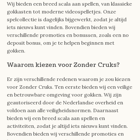
Wij bieden een breed scala aan spellen, van klassieke
gokkasten tot moderne videospelletjes. Onze
spelcollectie is dagelijks bijgewerkt, zodat je altijd
iets nieuws kunt vinden. Bovendien bieden wij
verschillende promoties en bonussen, zoals een no
deposit bonus, om je te helpen beginnen met
gokken.
Waarom kiezen voor Zonder Cruks?
Er zijn verschillende redenen waarom je zou kiezen
voor Zonder Cruks. Ten eerste bieden wij een veilige
en betrouwbare omgeving voor gokken. Wij zijn
geautoriseerd door de Nederlandse overheid en
voldoen aan alle veiligheidsnormen. Daarnaast
bieden wij een breed scala aan spellen en
activiteiten, zodat je altijd iets nieuws kunt vinden.
Bovendien bieden wij verschillende promoties en