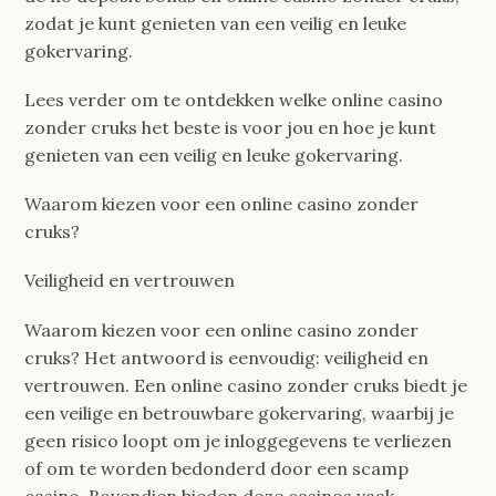
zodat je kunt genieten van een veilig en leuke
gokervaring.
Lees verder om te ontdekken welke online casino
zonder cruks het beste is voor jou en hoe je kunt
genieten van een veilig en leuke gokervaring.
Waarom kiezen voor een online casino zonder
cruks?
Veiligheid en vertrouwen
Waarom kiezen voor een online casino zonder
cruks? Het antwoord is eenvoudig: veiligheid en
vertrouwen. Een online casino zonder cruks biedt je
een veilige en betrouwbare gokervaring, waarbij je
geen risico loopt om je inloggegevens te verliezen
of om te worden bedonderd door een scamp
casino. Bovendien bieden deze casinos vaak