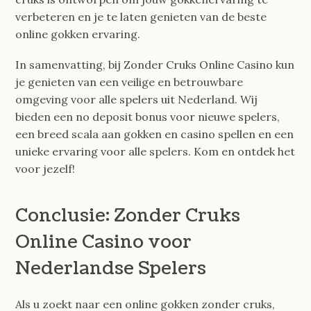
verbeteren en je te laten genieten van de beste
online gokken ervaring.
In samenvatting, bij Zonder Cruks Online Casino kun
je genieten van een veilige en betrouwbare
omgeving voor alle spelers uit Nederland. Wij
bieden een no deposit bonus voor nieuwe spelers,
een breed scala aan gokken en casino spellen en een
unieke ervaring voor alle spelers. Kom en ontdek het
voor jezelf!
Conclusie: Zonder Cruks
Online Casino voor
Nederlandse Spelers
Als u zoekt naar een online gokken zonder cruks,