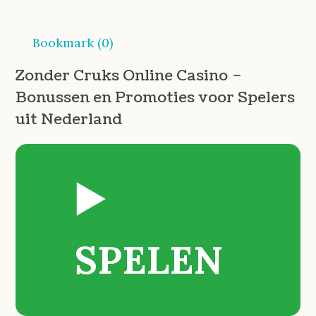
Bookmark (
0
)
Zonder Cruks Online Casino –
Bonussen en Promoties voor Spelers
uit Nederland
▶️
SPELEN