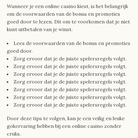
Wanneer je een online casino kiest, is het belangrijk
om de voorwaarden van de bonus en promoties
goed door te lezen. Dit om te voorkomen dat je niet
kunt uitbetalen van je winst.
Lees de voorwaarden van de bonus en promoties
goed door.
Zorg ervoor dat je de juiste spelersregels volgt.
Zorg ervoor dat je de juiste spelersregels volgt.
Zorg ervoor dat je de juiste spelersregels volgt.
Zorg ervoor dat je de juiste spelersregels volgt.
Zorg ervoor dat je de juiste spelersregels volgt.
Zorg ervoor dat je de juiste spelersregels volgt.
Zorg ervoor dat je de juiste spelersregels volgt.
Door deze tips te volgen, kan je een veilig en leuke
gokervaring hebben bij een online casino zonder
cruks.