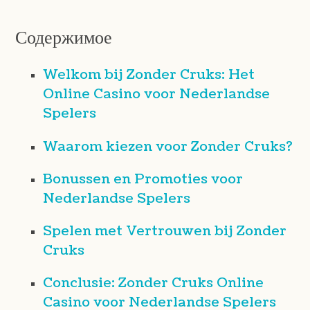
Содержимое
Welkom bij Zonder Cruks: Het
Online Casino voor Nederlandse
Spelers
Waarom kiezen voor Zonder Cruks?
Bonussen en Promoties voor
Nederlandse Spelers
Spelen met Vertrouwen bij Zonder
Cruks
Conclusie: Zonder Cruks Online
Casino voor Nederlandse Spelers