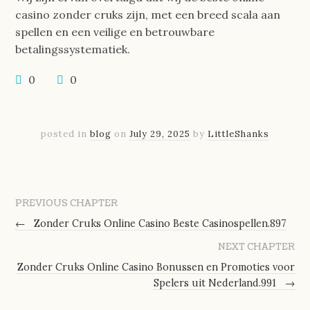
casino zonder cruks zijn, met een breed scala aan
spellen en een veilige en betrouwbare
betalingssystematiek.
0
0
posted in
blog
on
July 29, 2025
by
LittleShanks
PREVIOUS CHAPTER
←
Zonder Cruks Online Casino Beste Casinospellen.897
NEXT CHAPTER
Zonder Cruks Online Casino Bonussen en Promoties voor
Spelers uit Nederland.991
→