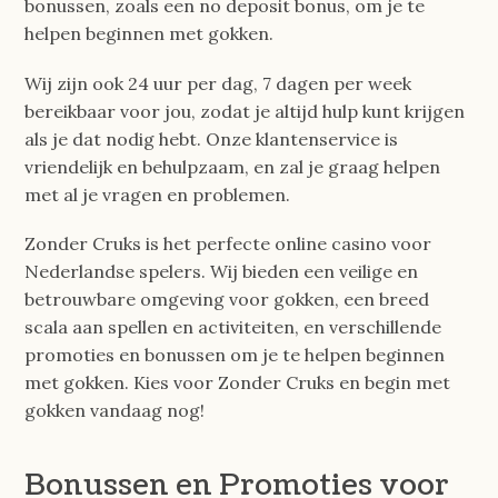
bonussen, zoals een no deposit bonus, om je te
helpen beginnen met gokken.
Wij zijn ook 24 uur per dag, 7 dagen per week
bereikbaar voor jou, zodat je altijd hulp kunt krijgen
als je dat nodig hebt. Onze klantenservice is
vriendelijk en behulpzaam, en zal je graag helpen
met al je vragen en problemen.
Zonder Cruks is het perfecte online casino voor
Nederlandse spelers. Wij bieden een veilige en
betrouwbare omgeving voor gokken, een breed
scala aan spellen en activiteiten, en verschillende
promoties en bonussen om je te helpen beginnen
met gokken. Kies voor Zonder Cruks en begin met
gokken vandaag nog!
Bonussen en Promoties voor