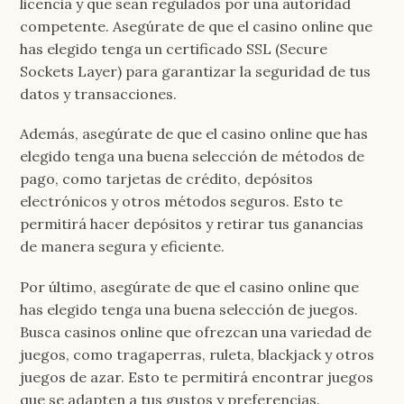
licencia y que sean regulados por una autoridad
competente. Asegúrate de que el casino online que
has elegido tenga un certificado SSL (Secure
Sockets Layer) para garantizar la seguridad de tus
datos y transacciones.
Además, asegúrate de que el casino online que has
elegido tenga una buena selección de métodos de
pago, como tarjetas de crédito, depósitos
electrónicos y otros métodos seguros. Esto te
permitirá hacer depósitos y retirar tus ganancias
de manera segura y eficiente.
Por último, asegúrate de que el casino online que
has elegido tenga una buena selección de juegos.
Busca casinos online que ofrezcan una variedad de
juegos, como tragaperras, ruleta, blackjack y otros
juegos de azar. Esto te permitirá encontrar juegos
que se adapten a tus gustos y preferencias.