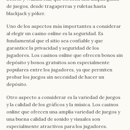
de juegos, desde tragaperras y ruletas hasta
blackjack y póker.
Uno de los aspectos más importantes a considerar
al elegir un casino online es la seguridad. Es
fundamental que el sitio sea confiable y que
garantice la privacidad y seguridad de los
jugadores. Los casinos online que ofrecen bonos sin
depósito y bonos gratuitos son especialmente
populares entre los jugadores, ya que permiten
probar los juegos sin necesidad de hacer un
depósito.
Otro aspecto a considerar es la variedad de juegos
y la calidad de los gráficos y la música. Los casinos
online que ofrecen una amplia variedad de juegos y
una buena calidad de sonido y visuales son
especialmente atractivos para los jugadores.