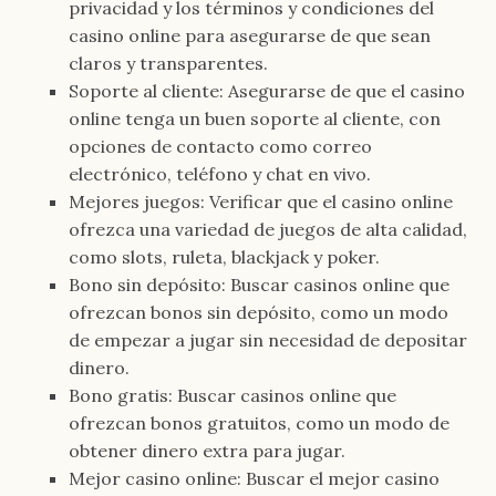
privacidad y los términos y condiciones del
casino online para asegurarse de que sean
claros y transparentes.
Soporte al cliente: Asegurarse de que el casino
online tenga un buen soporte al cliente, con
opciones de contacto como correo
electrónico, teléfono y chat en vivo.
Mejores juegos: Verificar que el casino online
ofrezca una variedad de juegos de alta calidad,
como slots, ruleta, blackjack y poker.
Bono sin depósito: Buscar casinos online que
ofrezcan bonos sin depósito, como un modo
de empezar a jugar sin necesidad de depositar
dinero.
Bono gratis: Buscar casinos online que
ofrezcan bonos gratuitos, como un modo de
obtener dinero extra para jugar.
Mejor casino online: Buscar el mejor casino