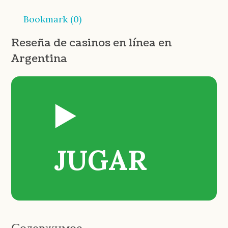
Bookmark (
0
)
Reseña de casinos en línea en
Argentina
▶️
JUGAR