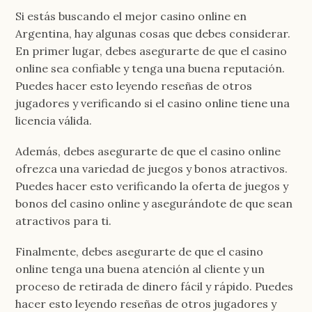
Si estás buscando el mejor casino online en
Argentina, hay algunas cosas que debes considerar.
En primer lugar, debes asegurarte de que el casino
online sea confiable y tenga una buena reputación.
Puedes hacer esto leyendo reseñas de otros
jugadores y verificando si el casino online tiene una
licencia válida.
Además, debes asegurarte de que el casino online
ofrezca una variedad de juegos y bonos atractivos.
Puedes hacer esto verificando la oferta de juegos y
bonos del casino online y asegurándote de que sean
atractivos para ti.
Finalmente, debes asegurarte de que el casino
online tenga una buena atención al cliente y un
proceso de retirada de dinero fácil y rápido. Puedes
hacer esto leyendo reseñas de otros jugadores y