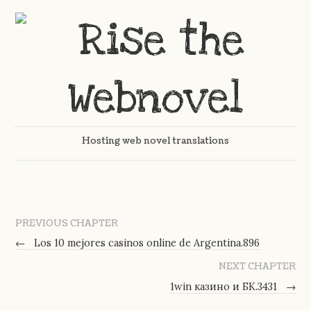
Hosting web novel translations
PREVIOUS CHAPTER
←
Los 10 mejores casinos online de Argentina.896
NEXT CHAPTER
1win казино и БК.3431
→