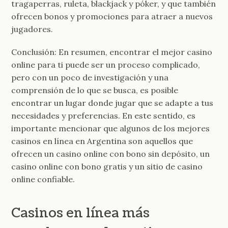
tragaperras, ruleta, blackjack y póker, y que también
ofrecen bonos y promociones para atraer a nuevos
jugadores.
Conclusión: En resumen, encontrar el mejor casino
online para ti puede ser un proceso complicado,
pero con un poco de investigación y una
comprensión de lo que se busca, es posible
encontrar un lugar donde jugar que se adapte a tus
necesidades y preferencias. En este sentido, es
importante mencionar que algunos de los mejores
casinos en línea en Argentina son aquellos que
ofrecen un casino online con bono sin depósito, un
casino online con bono gratis y un sitio de casino
online confiable.
Casinos en línea más