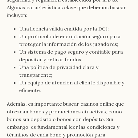
Algunas características clave que debemos buscar
incluyen:
Una licencia válida emitida por la DGJ;
Un protocolo de encriptación seguro para
proteger la información de los jugadores;
Un sistema de pago seguro y confiable para
depositar y retirar fondos;
Una política de privacidad clara y
transparente;
Un equipo de atención al cliente disponible y
eficiente.
Además, es importante buscar casinos online que
ofrezcan bonos y promociones atractivas, como
bonos sin depósito o bonos con depósito. Sin
embargo, es fundamental leer las condiciones y
términos de cada bono y promoción para