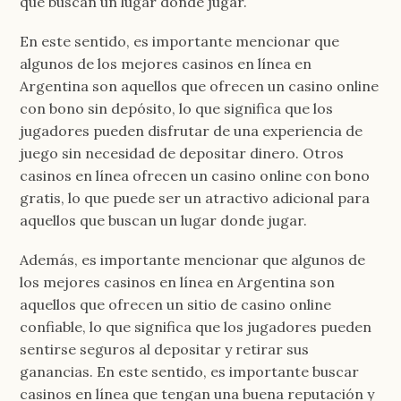
que buscan un lugar donde jugar.
En este sentido, es importante mencionar que
algunos de los mejores casinos en línea en
Argentina son aquellos que ofrecen un casino online
con bono sin depósito, lo que significa que los
jugadores pueden disfrutar de una experiencia de
juego sin necesidad de depositar dinero. Otros
casinos en línea ofrecen un casino online con bono
gratis, lo que puede ser un atractivo adicional para
aquellos que buscan un lugar donde jugar.
Además, es importante mencionar que algunos de
los mejores casinos en línea en Argentina son
aquellos que ofrecen un sitio de casino online
confiable, lo que significa que los jugadores pueden
sentirse seguros al depositar y retirar sus
ganancias. En este sentido, es importante buscar
casinos en línea que tengan una buena reputación y