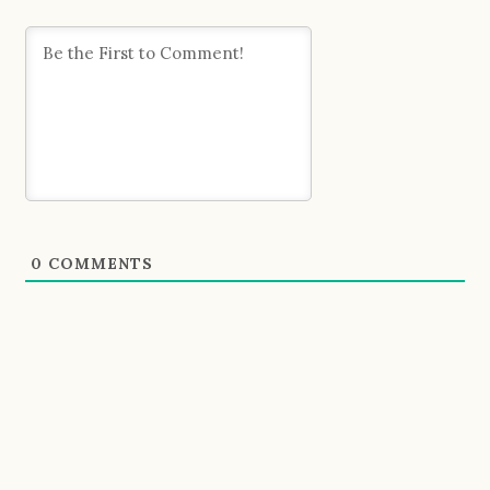
0
COMMENTS