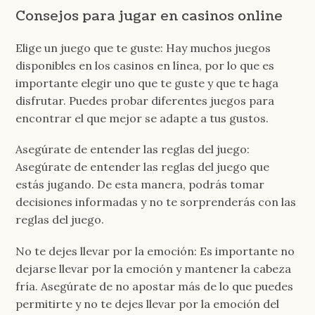
Consejos para jugar en casinos online
Elige un juego que te guste: Hay muchos juegos
disponibles en los casinos en línea, por lo que es
importante elegir uno que te guste y que te haga
disfrutar. Puedes probar diferentes juegos para
encontrar el que mejor se adapte a tus gustos.
Asegúrate de entender las reglas del juego:
Asegúrate de entender las reglas del juego que
estás jugando. De esta manera, podrás tomar
decisiones informadas y no te sorprenderás con las
reglas del juego.
No te dejes llevar por la emoción: Es importante no
dejarse llevar por la emoción y mantener la cabeza
fría. Asegúrate de no apostar más de lo que puedes
permitirte y no te dejes llevar por la emoción del