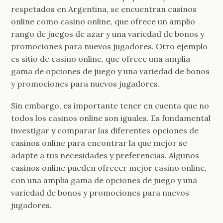
respetados en Argentina, se encuentran casinos
online como casino online, que ofrece un amplio
rango de juegos de azar y una variedad de bonos y
promociones para nuevos jugadores. Otro ejemplo
es sitio de casino online, que ofrece una amplia
gama de opciones de juego y una variedad de bonos
y promociones para nuevos jugadores.
Sin embargo, es importante tener en cuenta que no
todos los casinos online son iguales. Es fundamental
investigar y comparar las diferentes opciones de
casinos online para encontrar la que mejor se
adapte a tus necesidades y preferencias. Algunos
casinos online pueden ofrecer mejor casino online,
con una amplia gama de opciones de juego y una
variedad de bonos y promociones para nuevos
jugadores.