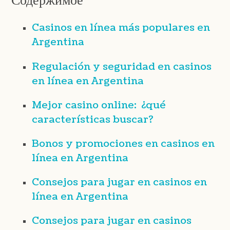
Содержимое
Casinos en línea más populares en
Argentina
Regulación y seguridad en casinos
en línea en Argentina
Mejor casino online: ¿qué
características buscar?
Bonos y promociones en casinos en
línea en Argentina
Consejos para jugar en casinos en
línea en Argentina
Consejos para jugar en casinos