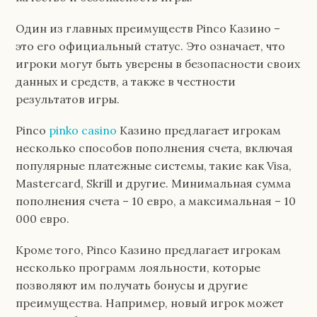
Один из главных преимуществ Pinco Казино –
это его официальный статус. Это означает, что
игроки могут быть уверены в безопасности своих
данных и средств, а также в честности
результатов игры.
Pinco
pinko casino
Казино предлагает игрокам
несколько способов пополнения счета, включая
популярные платежные системы, такие как Visa,
Mastercard, Skrill и другие. Минимальная сумма
пополнения счета – 10 евро, а максимальная – 10
000 евро.
Кроме того, Pinco Казино предлагает игрокам
несколько программ лояльности, которые
позволяют им получать бонусы и другие
преимущества. Например, новый игрок может