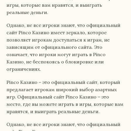
игры, которые вам нравятся, и выиграть
реальные деньги.
Однако, не все игроки знают, что официальный
сайт Pinco Казино имеет зеркало, которое
позволяет игрокам доступаться к играм, не
зависящим от официального сайта. Это
означает, что игроки могут играть в Pinco
Казино, не беспокоясь о блокировке или
ограничениях.
Pinco Казино – это официальный сайт, который
предлагает игрокам широкий выбор азартных
игр. Официальный сайт Pinco Казино – это
место, где вы можете играть в игры, которые вам
нравятся, и выиграть реальные деньги.
Однако, не все игроки знают, что официальный