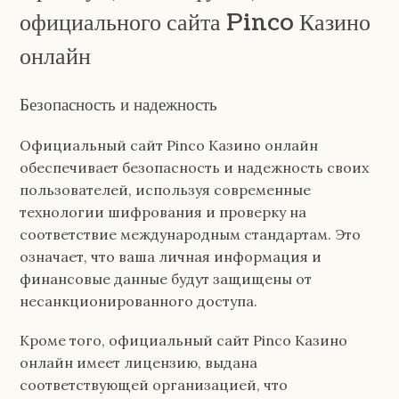
официального сайта Pinco Казино
онлайн
Безопасность и надежность
Официальный сайт Pinco Казино онлайн
обеспечивает безопасность и надежность своих
пользователей, используя современные
технологии шифрования и проверку на
соответствие международным стандартам. Это
означает, что ваша личная информация и
финансовые данные будут защищены от
несанкционированного доступа.
Кроме того, официальный сайт Pinco Казино
онлайн имеет лицензию, выдана
соответствующей организацией, что