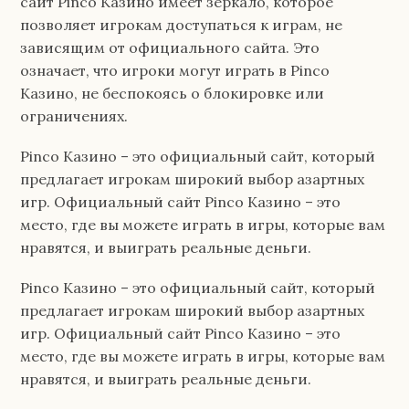
сайт Pinco Казино имеет зеркало, которое
позволяет игрокам доступаться к играм, не
зависящим от официального сайта. Это
означает, что игроки могут играть в Pinco
Казино, не беспокоясь о блокировке или
ограничениях.
Pinco Казино – это официальный сайт, который
предлагает игрокам широкий выбор азартных
игр. Официальный сайт Pinco Казино – это
место, где вы можете играть в игры, которые вам
нравятся, и выиграть реальные деньги.
Pinco Казино – это официальный сайт, который
предлагает игрокам широкий выбор азартных
игр. Официальный сайт Pinco Казино – это
место, где вы можете играть в игры, которые вам
нравятся, и выиграть реальные деньги.