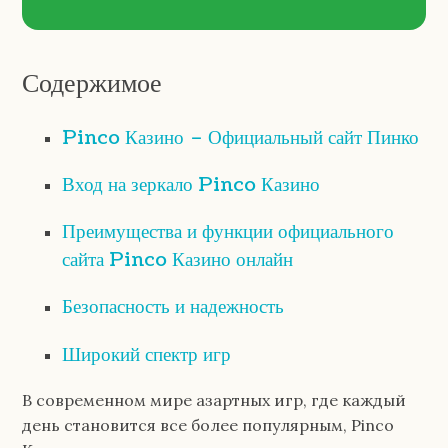
Содержимое
Pinco Казино – Официальный сайт Пинко
Вход на зеркало Pinco Казино
Преимущества и функции официального
сайта Pinco Казино онлайн
Безопасность и надежность
Широкий спектр игр
В современном мире азартных игр, где каждый
день становится все более популярным, Pinco