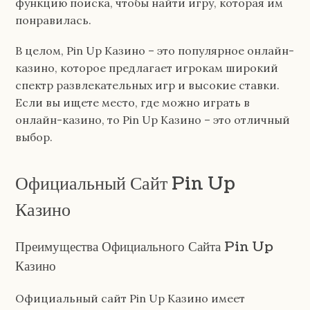
функцию поиска, чтобы найти игру, которая им
понравилась.
В целом, Pin Up Казино – это популярное онлайн-
казино, которое предлагает игрокам широкий
спектр развлекательных игр и высокие ставки.
Если вы ищете место, где можно играть в
онлайн-казино, то Pin Up Казино – это отличный
выбор.
Официальный Сайт Pin Up
Казино
Преимущества Официального Сайта Pin Up
Казино
Официальный сайт Pin Up Казино имеет