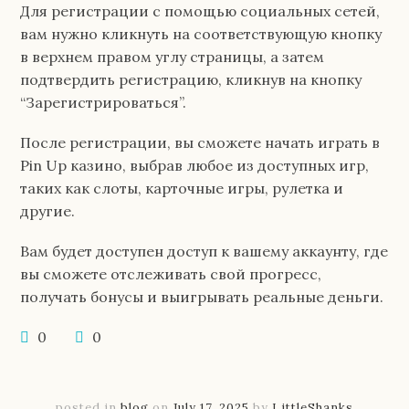
Для регистрации с помощью социальных сетей,
вам нужно кликнуть на соответствующую кнопку
в верхнем правом углу страницы, а затем
подтвердить регистрацию, кликнув на кнопку
“Зарегистрироваться”.
После регистрации, вы сможете начать играть в
Pin Up казино, выбрав любое из доступных игр,
таких как слоты, карточные игры, рулетка и
другие.
Вам будет доступен доступ к вашему аккаунту, где
вы сможете отслеживать свой прогресс,
получать бонусы и выигрывать реальные деньги.
0
0
posted in
blog
on
July 17, 2025
by
LittleShanks