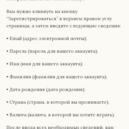
Вам нужно кликнуть на кнопку
“Зарегистрироваться” в верхнем правом углу
страницы, а затем введите следующие сведения:
• Email (адрес электронной почты);
• Пароль (пароль для вашего аккаунта);
• Имя (имя для вашего аккаунта);
• Фамилия (фамилия для вашего аккаунта);
• Дата рождения (дата рождения);
• Страна (страна, в которой вы проживаете);
• Валюта (валюта, в которой вы хотите играть).
После ввода всех необходимых сведений, вам