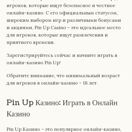
игроков, которые ищут безопасное и честное
онлайн-казино. С его официальным статусом,
широким выбором игр и различными бонусами
и акциями, Pin Up Casino – это идеальное место
для игроков, которые ищут развлечения и
приятного времени.
Зарегистрируйтесь сейчас и начните играть в
онлайн-казино Pin Up!
Обратите внимание, что минимальный возраст
для игроков в онлайн-казино – 18 лет.
Pin Up Казино: Играть в Онлайн
Казино
Pin Up Казино – это популярное онлайн-казино,