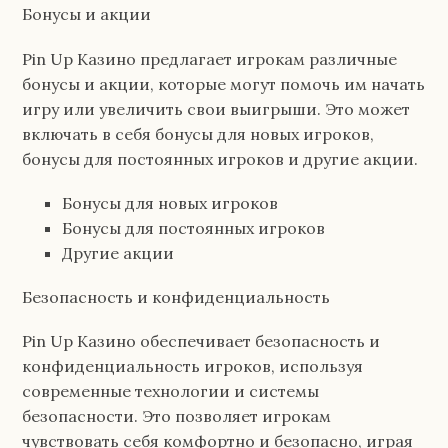
Бонусы и акции
Pin Up Казино предлагает игрокам различные
бонусы и акции, которые могут помочь им начать
игру или увеличить свои выигрыши. Это может
включать в себя бонусы для новых игроков,
бонусы для постоянных игроков и другие акции.
Бонусы для новых игроков
Бонусы для постоянных игроков
Другие акции
Безопасность и конфиденциальность
Pin Up Казино обеспечивает безопасность и
конфиденциальность игроков, используя
современные технологии и системы
безопасности. Это позволяет игрокам
чувствовать себя комфортно и безопасно, играя