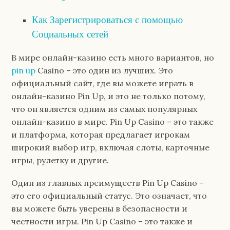
Как Зарегистрироваться с помощью
Социальных сетей
В мире онлайн-казино есть много вариантов, но
pin up
Casino – это один из лучших. Это
официальный сайт, где вы можете играть в
онлайн-казино Pin Up, и это не только потому,
что он является одним из самых популярных
онлайн-казино в мире. Pin Up Casino – это также
и платформа, которая предлагает игрокам
широкий выбор игр, включая слоты, карточные
игры, рулетку и другие.
Один из главных преимуществ Pin Up Casino –
это его официальный статус. Это означает, что
вы можете быть уверены в безопасности и
честности игры. Pin Up Casino – это также и