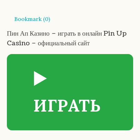
Bookmark (
0
)
Пин Ап Казино – играть в онлайн Pin Up
Casino – официальный сайт
▶️
ИГРАТЬ