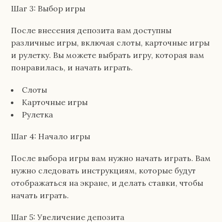
Шаг 3: Выбор игры
После внесения депозита вам доступны
различные игры, включая слоты, карточные игры
и рулетку. Вы можете выбрать игру, которая вам
понравилась, и начать играть.
Слоты
Карточные игры
Рулетка
Шаг 4: Начало игры
После выбора игры вам нужно начать играть. Вам
нужно следовать инструкциям, которые будут
отображаться на экране, и делать ставки, чтобы
начать играть.
Шаг 5: Увеличение депозита