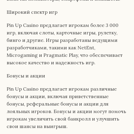
Широкий спектр игр
Pin Up Casino предлагает игрокам более 3 000
игр, включая слоты, карточные игры, рулетку,
бинго и другие. Игры разработаны ведущими
разработчиками, такими как NetEnt,
Microgaming и Pragmatic Play, что обеспечивает
высокое качество и надежность игр.
Бонусы и акции
Pin Up Casino предлагает игрокам различные
бонусы и акции, включая приветственные
бонусы, реферальные бонусы и акции для
лояльных игроков. Бонусы и акции могут помочь
игрокам увеличить свой банкролл и улучшить
свои шансы на выигрыш.