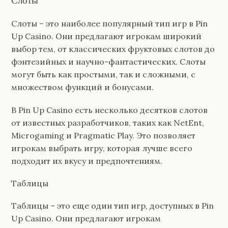
Слоты
Слоты – это наиболее популярный тип игр в Pin
Up Casino. Они предлагают игрокам широкий
выбор тем, от классических фруктовых слотов до
фэнтезийных и научно-фантастических. Слоты
могут быть как простыми, так и сложными, с
множеством функций и бонусами.
В Pin Up Casino есть несколько десятков слотов
от известных разработчиков, таких как NetEnt,
Microgaming и Pragmatic Play. Это позволяет
игрокам выбрать игру, которая лучше всего
подходит их вкусу и предпочтениям.
Таблицы
Таблицы – это еще один тип игр, доступных в Pin
Up Casino. Они предлагают игрокам