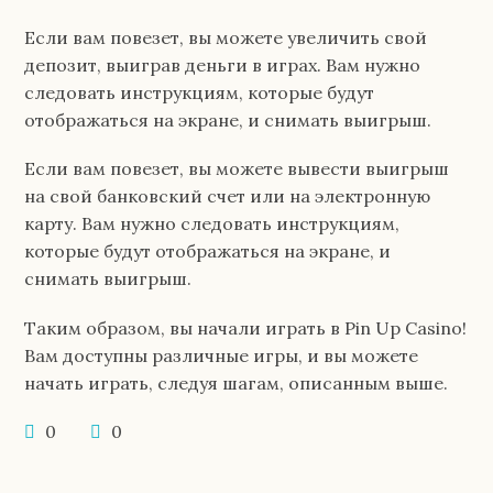
Если вам повезет, вы можете увеличить свой
депозит, выиграв деньги в играх. Вам нужно
следовать инструкциям, которые будут
отображаться на экране, и снимать выигрыш.
Если вам повезет, вы можете вывести выигрыш
на свой банковский счет или на электронную
карту. Вам нужно следовать инструкциям,
которые будут отображаться на экране, и
снимать выигрыш.
Таким образом, вы начали играть в Pin Up Casino!
Вам доступны различные игры, и вы можете
начать играть, следуя шагам, описанным выше.
0
0