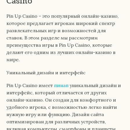
Casino
Pin Up Casino – это популярный онлайн-казино,
которое предлагает игрокам широкий спектр
развлекательных игр и возможностей для
ставок. В этом разделе мы рассмотрим
преимущества игры в Pin Up Casino, которые
делают его одним из лучших онлайн-казино в
мире.
Уникальный дизайн и интерфейс
Pin Up Casino имеет
пинап
уникальный дизайн и
интерфейс, который отличается от других
онлайн-казино. Он создан для комфортного и
удобного игрока, с возможностью легко найти
нужную игру или функцию. Дизайн сайта
оптимизирован для различных устройств,
включая компьютеры, смартфоны и планшеты.