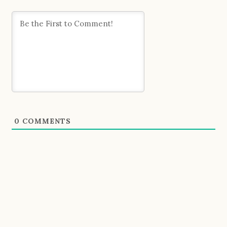
0
COMMENTS