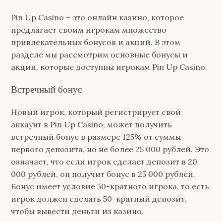
Pin Up Casino – это онлайн казино, которое
предлагает своим игрокам множество
привлекательных бонусов и акций. В этом
разделе мы рассмотрим основные бонусы и
акции, которые доступны игрокам Pin Up Casino.
Встречный бонус
Новый игрок, который регистрирует свой
аккаунт в Pin Up Casino, может получить
встречный бонус в размере 125% от суммы
первого депозита, но не более 25 000 рублей. Это
означает, что если игрок сделает депозит в 20
000 рублей, он получит бонус в 25 000 рублей.
Бонус имеет условие 50-кратного игрока, то есть
игрок должен сделать 50-кратный депозит,
чтобы вывести деньги из казино.