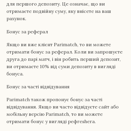
для першого депозиту. Це означає, що ви
отримаєте подвійну суму, яку внісете на ваш
рахунок.
Бонус за реферал
Якщо ви вже клієнт Parimatch, то ви можете
отримати бонус за реферал. Коли ви запрошуєте
друга до парі матч, і він робить перший депозит,
ви отримаєте 10% від суми депозиту в вигляді
бонуса.
Бонус за часті відвідування
Parimatch також пропонує бонус за часті
відвідування. Якщо ви часто відвідуєте сайт або
мобільну версію Parimatch, то ви можете
отримати бонус у вигляді рефreshera.