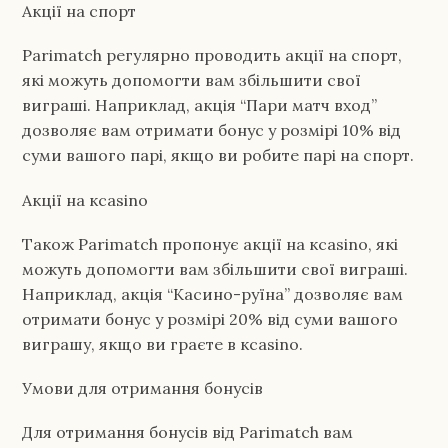
Акції на спорт
Parimatch регулярно проводить акції на спорт,
які можуть допомогти вам збільшити свої
виграші. Наприклад, акція “Пари матч вход”
дозволяє вам отримати бонус у розмірі 10% від
суми вашого парі, якщо ви робите парі на спорт.
Акції на кcasino
Також Parimatch пропонує акції на кcasino, які
можуть допомогти вам збільшити свої виграші.
Наприклад, акція “Касино-руїна” дозволяє вам
отримати бонус у розмірі 20% від суми вашого
виграшу, якщо ви граєте в кcasino.
Умови для отримання бонусів
Для отримання бонусів від Parimatch вам