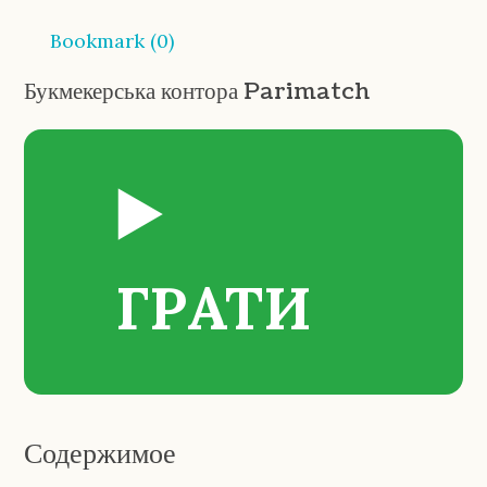
Bookmark (
0
)
Букмекерська контора Parimatch
▶️
ГРАТИ
Содержимое