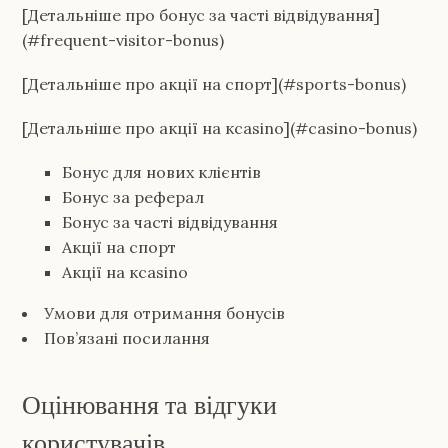
[Детальніше про бонус за часті відвідування]
(#frequent-visitor-bonus)
[Детальніше про акції на спорт](#sports-bonus)
[Детальніше про акції на кcasino](#casino-bonus)
Бонус для нових клієнтів
Бонус за реферал
Бонус за часті відвідування
Акції на спорт
Акції на кcasino
Умови для отримання бонусів
Пов’язані посилання
Оцінювання та відгуки
користувачів