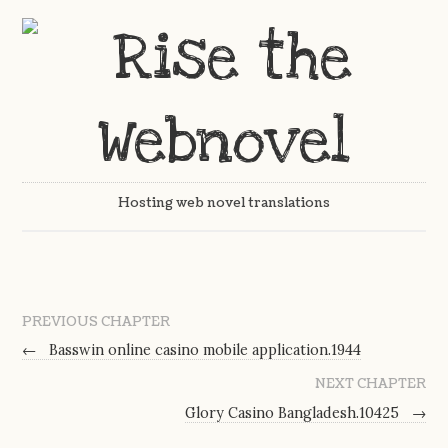
Hosting web novel translations
PREVIOUS CHAPTER
←
Basswin online casino mobile application.1944
NEXT CHAPTER
Glory Casino Bangladesh.10425
→