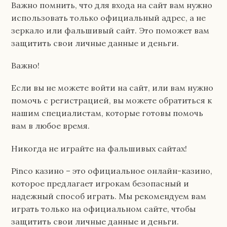
Важно помнить, что для входа на сайт вам нужно
использовать только официальный адрес, а не
зеркало или фальшивый сайт. Это поможет вам
защитить свои личные данные и деньги.
Важно!
Если вы не можете войти на сайт, или вам нужно
помочь с регистрацией, вы можете обратиться к
нашим специалистам, которые готовы помочь
вам в любое время.
Никогда не играйте на фальшивых сайтах!
Pinco казино – это официальное онлайн-казино,
которое предлагает игрокам безопасный и
надежный способ играть. Мы рекомендуем вам
играть только на официальном сайте, чтобы
защитить свои личные данные и деньги.