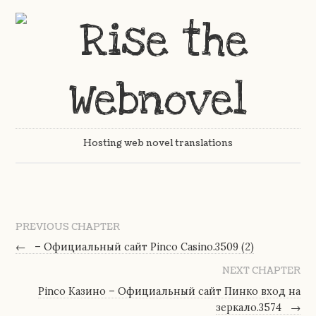
Hosting web novel translations
PREVIOUS CHAPTER
←
– Официальный сайт Pinco Casino.3509 (2)
NEXT CHAPTER
Pinco Казино – Официальный сайт Пинко вход на
зеркало.3574
→