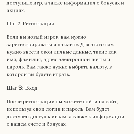
доступных игр, а также информация о бонусах и
акциях.
Шаг 2: Регистрация
Если вы новый игрок, вам нужно
зарегистрироваться на сайте. Для этого вам
нужно ввести свои личные данные, такие как
имя, фамилия, адрес электронной почты и
пароль. Вам также нужно выбрать валюту, в
которой вы будете играть.
Шаг 3: Вход
После регистрации вы можете войти на сайт,
используя свои логин и пароль. Вам будет
доступен доступ к играм, а также к информации
о вашем счете и бонусах.