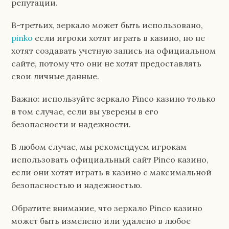
репутации.
В-третьих, зеркало может быть использовано,
pinko
если игроки хотят играть в казино, но не
хотят создавать учетную запись на официальном
сайте, потому что они не хотят предоставлять
свои личные данные.
Важно: используйте зеркало Pinco казино только
в том случае, если вы уверены в его
безопасности и надежности.
В любом случае, мы рекомендуем игрокам
использовать официальный сайт Pinco казино,
если они хотят играть в казино с максимальной
безопасностью и надежностью.
Обратите внимание, что зеркало Pinco казино
может быть изменено или удалено в любое