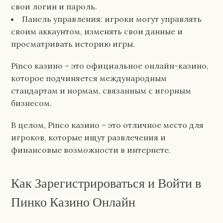
свои логин и пароль.
Панель управления: игроки могут управлять
своим аккаунтом, изменять свои данные и
просматривать историю игры.
Pinco казино – это официальное онлайн-казино,
которое подчиняется международным
стандартам и нормам, связанным с игорным
бизнесом.
В целом, Pinco казино – это отличное место для
игроков, которые ищут развлечения и
финансовые возможности в интернете.
Как Зарегистрироваться и Войти в
Пинко Казино Онлайн