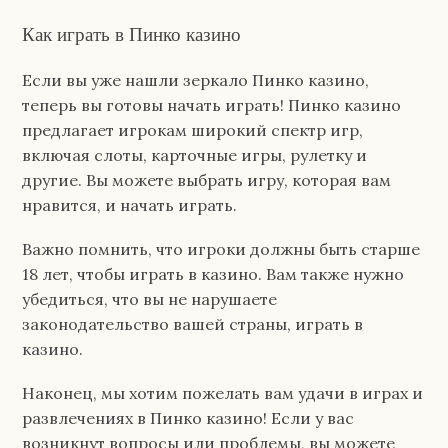
Как играть в Пинко казино
Если вы уже нашли зеркало Пинко казино,
теперь вы готовы начать играть! Пинко казино
предлагает игрокам широкий спектр игр,
включая слоты, карточные игры, рулетку и
другие. Вы можете выбрать игру, которая вам
нравится, и начать играть.
Важно помнить, что игроки должны быть старше
18 лет, чтобы играть в казино. Вам также нужно
убедиться, что вы не нарушаете
законодательство вашей страны, играть в
казино.
Наконец, мы хотим пожелать вам удачи в играх и
развлечениях в Пинко казино! Если у вас
возникнут вопросы или проблемы, вы можете