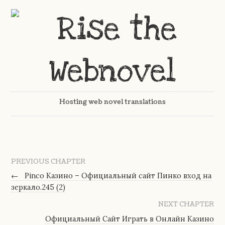
Hosting web novel translations
PREVIOUS CHAPTER
←
Pinco Казино – Официальный сайт Пинко вход на
зеркало.245 (2)
NEXT CHAPTER
Официальный Сайт Играть в Онлайн Казино