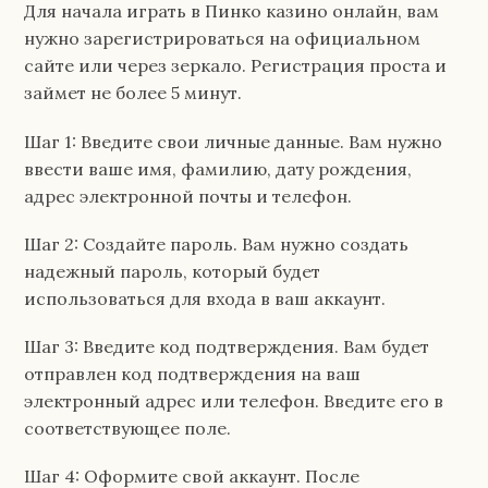
Для начала играть в Пинко казино онлайн, вам
нужно зарегистрироваться на официальном
сайте или через зеркало. Регистрация проста и
займет не более 5 минут.
Шаг 1: Введите свои личные данные. Вам нужно
ввести ваше имя, фамилию, дату рождения,
адрес электронной почты и телефон.
Шаг 2: Создайте пароль. Вам нужно создать
надежный пароль, который будет
использоваться для входа в ваш аккаунт.
Шаг 3: Введите код подтверждения. Вам будет
отправлен код подтверждения на ваш
электронный адрес или телефон. Введите его в
соответствующее поле.
Шаг 4: Оформите свой аккаунт. После