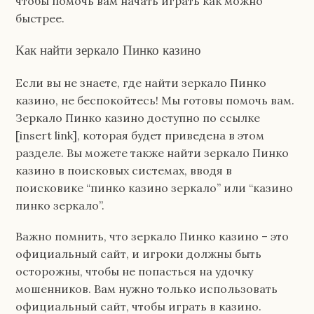
чтобы помочь вам начать играть как можно
быстрее.
Как найти зеркало Пинко казино
Если вы не знаете, где найти зеркало Пинко
казино, не беспокойтесь! Мы готовы помочь вам.
Зеркало Пинко казино доступно по ссылке
[insert link], которая будет приведена в этом
разделе. Вы можете также найти зеркало Пинко
казино в поисковых системах, вводя в
поисковике “пинко казино зеркало” или “казино
пинко зеркало”.
Важно помнить, что зеркало Пинко казино – это
официальный сайт, и игроки должны быть
осторожны, чтобы не попасться на удочку
мошенников. Вам нужно только использовать
официальный сайт, чтобы играть в казино.