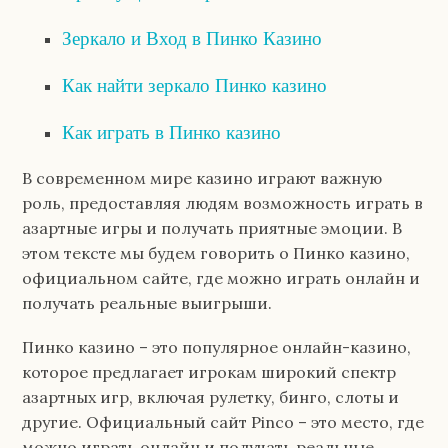
Зеркало и Вход в Пинко Казино
Как найти зеркало Пинко казино
Как играть в Пинко казино
В современном мире казино играют важную
роль, предоставляя людям возможность играть в
азартные игры и получать приятные эмоции. В
этом тексте мы будем говорить о Пинко казино,
официальном сайте, где можно играть онлайн и
получать реальные выигрыши.
Пинко казино – это популярное онлайн-казино,
которое предлагает игрокам широкий спектр
азартных игр, включая рулетку, бинго, слоты и
другие. Официальный сайт Pinco – это место, где
можно играть онлайн и получать реальные