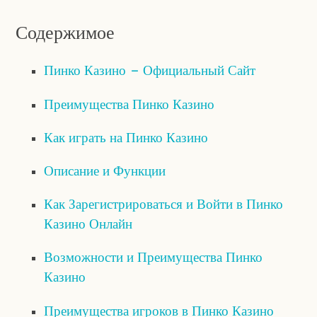
Содержимое
Пинко Казино – Официальный Сайт
Преимущества Пинко Казино
Как играть на Пинко Казино
Описание и Функции
Как Зарегистрироваться и Войти в Пинко
Казино Онлайн
Возможности и Преимущества Пинко
Казино
Преимущества игроков в Пинко Казино