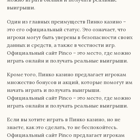
выигрыши.
Один из главных преимуществ Пинко казино –
это его официальный статус. Это означает, что
игроки могут быть уверены в безопасности своих
данных и средств, а также в честности игр.
Официальный сайт Pinco – это место, где можно
играть онлайн и получать реальные выигрыши.
Кроме того, Пинко казино предлагает игрокам
множество бонусов и акций, которые помогут им
начать играть и получать выигрыши.
Официальный сайт Pinco – это место, где можно
играть онлайн и получать реальные выигрыши.
Если вы хотите играть в Пинко казино, но не
знаете, как это сделать, то не беспокойтесь.
Официальный сайт Pinco предлагает игрокам