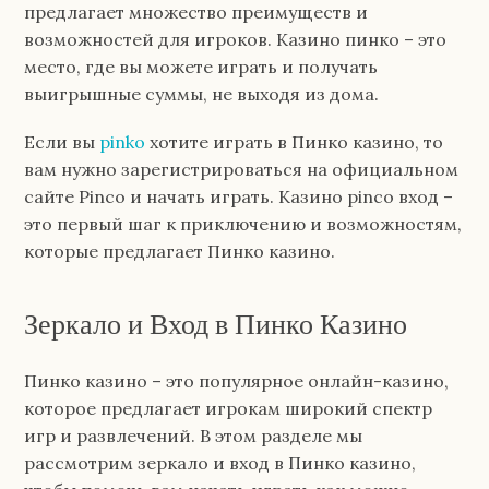
предлагает множество преимуществ и
возможностей для игроков. Казино пинко – это
место, где вы можете играть и получать
выигрышные суммы, не выходя из дома.
Если вы
pinko
хотите играть в Пинко казино, то
вам нужно зарегистрироваться на официальном
сайте Pinco и начать играть. Казино pinco вход –
это первый шаг к приключению и возможностям,
которые предлагает Пинко казино.
Зеркало и Вход в Пинко Казино
Пинко казино – это популярное онлайн-казино,
которое предлагает игрокам широкий спектр
игр и развлечений. В этом разделе мы
рассмотрим зеркало и вход в Пинко казино,