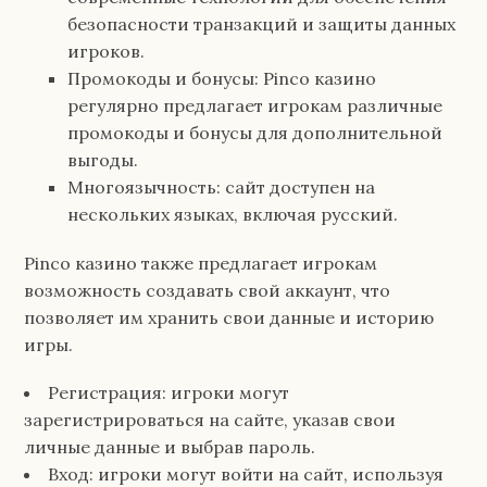
безопасности транзакций и защиты данных
игроков.
Промокоды и бонусы: Pinco казино
регулярно предлагает игрокам различные
промокоды и бонусы для дополнительной
выгоды.
Многоязычность: сайт доступен на
нескольких языках, включая русский.
Pinco казино также предлагает игрокам
возможность создавать свой аккаунт, что
позволяет им хранить свои данные и историю
игры.
Регистрация: игроки могут
зарегистрироваться на сайте, указав свои
личные данные и выбрав пароль.
Вход: игроки могут войти на сайт, используя