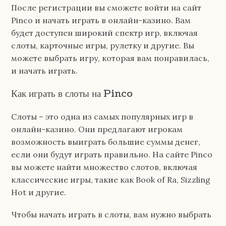
После регистрации вы сможете войти на сайт
Pinco и начать играть в онлайн-казино. Вам
будет доступен широкий спектр игр, включая
слоты, карточные игры, рулетку и другие. Вы
можете выбрать игру, которая вам понравилась,
и начать играть.
Как играть в слоты на Pinco
Слоты – это одна из самых популярных игр в
онлайн-казино. Они предлагают игрокам
возможность выиграть большие суммы денег,
если они будут играть правильно. На сайте Pinco
вы можете найти множество слотов, включая
классические игры, такие как Book of Ra, Sizzling
Hot и другие.
Чтобы начать играть в слоты, вам нужно выбрать