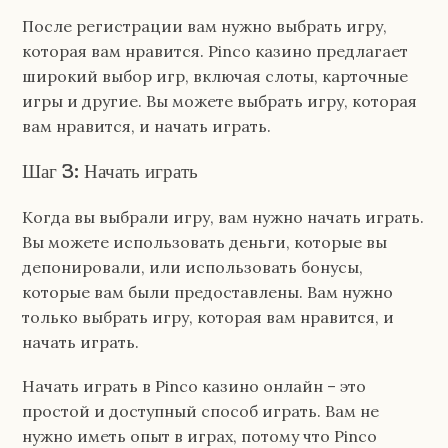
После регистрации вам нужно выбрать игру,
которая вам нравится. Pinco казино предлагает
широкий выбор игр, включая слоты, карточные
игры и другие. Вы можете выбрать игру, которая
вам нравится, и начать играть.
Шаг 3: Начать играть
Когда вы выбрали игру, вам нужно начать играть.
Вы можете использовать деньги, которые вы
депонировали, или использовать бонусы,
которые вам были предоставлены. Вам нужно
только выбрать игру, которая вам нравится, и
начать играть.
Начать играть в Pinco казино онлайн – это
простой и доступный способ играть. Вам не
нужно иметь опыт в играх, потому что Pinco