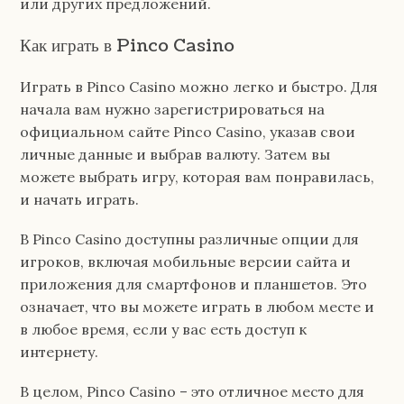
или других предложений.
Как играть в Pinco Casino
Играть в Pinco Casino можно легко и быстро. Для
начала вам нужно зарегистрироваться на
официальном сайте Pinco Casino, указав свои
личные данные и выбрав валюту. Затем вы
можете выбрать игру, которая вам понравилась,
и начать играть.
В Pinco Casino доступны различные опции для
игроков, включая мобильные версии сайта и
приложения для смартфонов и планшетов. Это
означает, что вы можете играть в любом месте и
в любое время, если у вас есть доступ к
интернету.
В целом, Pinco Casino – это отличное место для