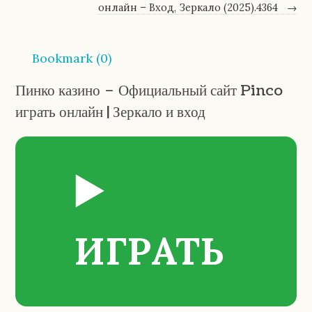
онлайн – Вход, Зеркало (2025).4364
→
Bookmark (
0
)
Пинко казино – Официальный сайт Pinco
играть онлайн | Зеркало и вход
▶️
ИГРАТЬ