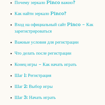
Почему зеркало Pinco важно?
Как найти зеркало Pinco?
Вход на официальный сайт Pinco – Как
зарегистрироваться
Важные условия для регистрации
Что делать после регистрации
Конец игры – Как начать играть
Шаг 1: Регистрация
Шаг 2: Выбор игры
Шаг 3: Начать играть