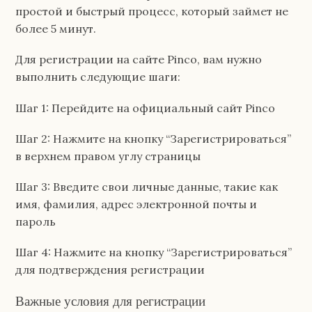
простой и быстрый процесс, который займет не
более 5 минут.
Для регистрации на сайте Pinco, вам нужно
выполнить следующие шаги:
Шаг 1: Перейдите на официальный сайт Pinco
Шаг 2: Нажмите на кнопку “Зарегистрироваться”
в верхнем правом углу страницы
Шаг 3: Введите свои личные данные, такие как
имя, фамилия, адрес электронной почты и
пароль
Шаг 4: Нажмите на кнопку “Зарегистрироваться”
для подтверждения регистрации
Важные условия для регистрации