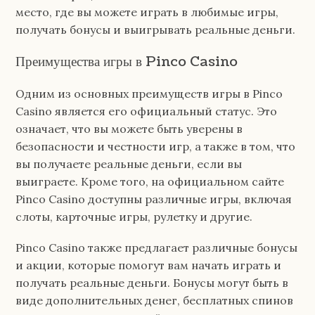
место, где вы можете играть в любимые игры,
получать бонусы и выигрывать реальные деньги.
Преимущества игры в Pinco Casino
Одним из основных преимуществ игры в Pinco
Casino является его официальный статус. Это
означает, что вы можете быть уверены в
безопасности и честности игр, а также в том, что
вы получаете реальные деньги, если вы
выиграете. Кроме того, на официальном сайте
Pinco Casino доступны различные игры, включая
слоты, карточные игры, рулетку и другие.
Pinco Casino также предлагает различные бонусы
и акции, которые помогут вам начать играть и
получать реальные деньги. Бонусы могут быть в
виде дополнительных денег, бесплатных спинов