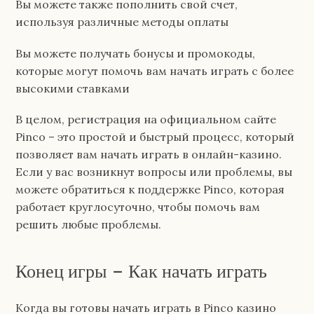
Вы можете также пополнить свой счет,
используя различные методы оплаты
Вы можете получать бонусы и промокоды,
которые могут помочь вам начать играть с более
высокими ставками
В целом, регистрация на официальном сайте
Pinco – это простой и быстрый процесс, который
позволяет вам начать играть в онлайн-казино.
Если у вас возникнут вопросы или проблемы, вы
можете обратиться к поддержке Pinco, которая
работает круглосуточно, чтобы помочь вам
решить любые проблемы.
Конец игры – Как начать играть
Когда вы готовы начать играть в Pinco казино