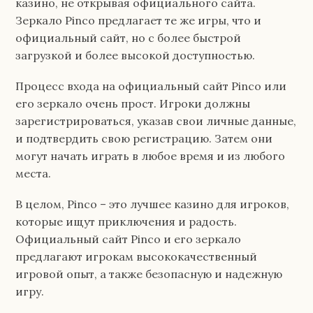
казино, не открывая официального сайта.
Зеркало Pinco предлагает те же игры, что и
официальный сайт, но с более быстрой
загрузкой и более высокой доступностью.
Процесс входа на официальный сайт Pinco или
его зеркало очень прост. Игроки должны
зарегистрироваться, указав свои личные данные,
и подтвердить свою регистрацию. Затем они
могут начать играть в любое время и из любого
места.
В целом, Pinco – это лучшее казино для игроков,
которые ищут приключения и радость.
Официальный сайт Pinco и его зеркало
предлагают игрокам высококачественный
игровой опыт, а также безопасную и надежную
игру.