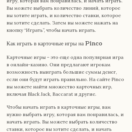
игру, которая вам понравилась, и начать играть.
Вы можете выбрать количество линий, которое
вы хотите играть, и количество ставки, которое
вы хотите сделать. Затем вы можете нажать на
кнопку “Играть”, чтобы начать играть.
Как играть в карточные игры на Pinco
Карточные игры – это еще одна популярная игра
в онлайн-казино. Они предлагают игрокам
возможность выиграть большие суммы денег,
если они будут играть правильно. На сайте Pinco
вы можете найти множество карточных игр,
включая Black Jack, Baccarat и другие.
Чтобы начать играть в карточные игры, вам
нужно выбрать игру, которая вам понравилась, и
начать играть. Вы можете выбрать количество
ставки, которое вы хотите сделать, и начать