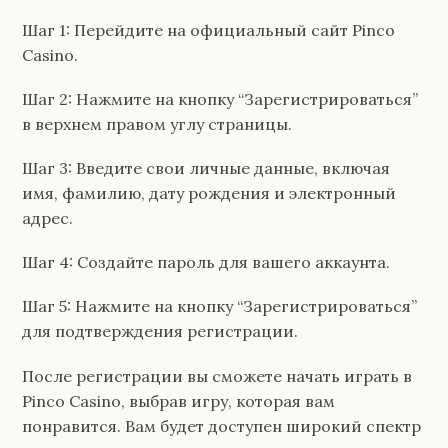
Шаг 1: Перейдите на официальный сайт Pinco
Casino.
Шаг 2: Нажмите на кнопку “Зарегистрироваться”
в верхнем правом углу страницы.
Шаг 3: Введите свои личные данные, включая
имя, фамилию, дату рождения и электронный
адрес.
Шаг 4: Создайте пароль для вашего аккаунта.
Шаг 5: Нажмите на кнопку “Зарегистрироваться”
для подтверждения регистрации.
После регистрации вы сможете начать играть в
Pinco Casino, выбрав игру, которая вам
понравится. Вам будет доступен широкий спектр