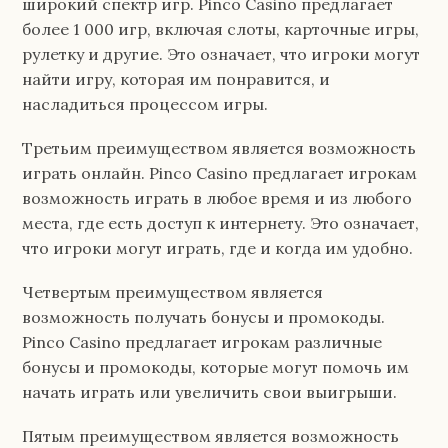
широкий спектр игр. Pinco Casino предлагает
более 1 000 игр, включая слоты, карточные игры,
рулетку и другие. Это означает, что игроки могут
найти игру, которая им понравится, и
насладиться процессом игры.
Третьим преимуществом является возможность
играть онлайн. Pinco Casino предлагает игрокам
возможность играть в любое время и из любого
места, где есть доступ к интернету. Это означает,
что игроки могут играть, где и когда им удобно.
Четвертым преимуществом является
возможность получать бонусы и промокоды.
Pinco Casino предлагает игрокам различные
бонусы и промокоды, которые могут помочь им
начать играть или увеличить свои выигрыши.
Пятым преимуществом является возможность