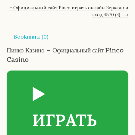
– Официальный сайт Pinco играть онлайн Зеркало и
вход.4570 (3)
→
Bookmark (
0
)
Пинко Казино – Официальный сайт Pinco
Casino
▶️
ИГРАТЬ