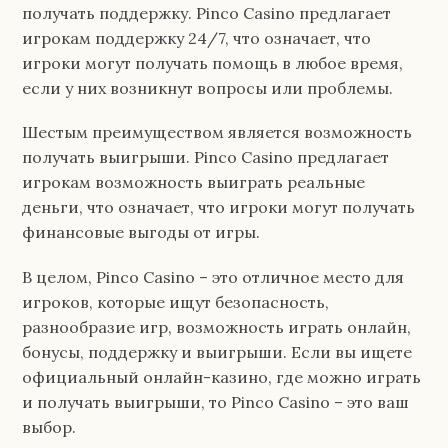
получать поддержку. Pinco Casino предлагает
игрокам поддержку 24/7, что означает, что
игроки могут получать помощь в любое время,
если у них возникнут вопросы или проблемы.
Шестым преимуществом является возможность
получать выигрыши. Pinco Casino предлагает
игрокам возможность выиграть реальные
деньги, что означает, что игроки могут получать
финансовые выгоды от игры.
В целом, Pinco Casino – это отличное место для
игроков, которые ищут безопасность,
разнообразие игр, возможность играть онлайн,
бонусы, поддержку и выигрыши. Если вы ищете
официальный онлайн-казино, где можно играть
и получать выигрыши, то Pinco Casino – это ваш
выбор.