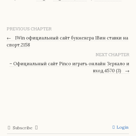
PREVIOUS CHAPTER
←
1Win официальный сайт букмекера 1Вин ставки на
спорт.2158
NEXT CHAPTER
– Официальный сайт Pinco играть онлайн Зеркало и
вход.4570 (3)
→
Login
Subscribe