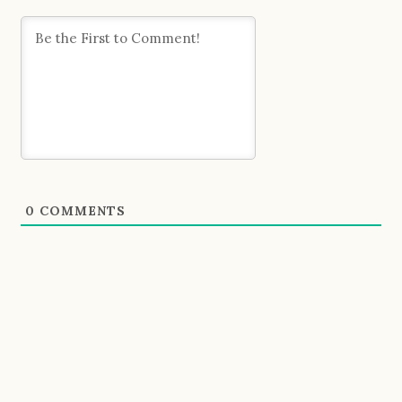
0
COMMENTS