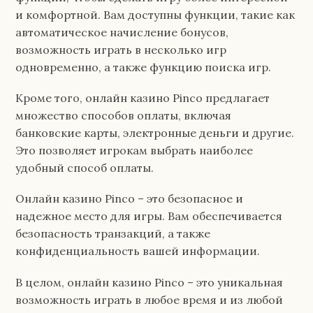
и комфортной. Вам доступны функции, такие как
автоматическое начисление бонусов,
возможность играть в несколько игр
одновременно, а также функцию поиска игр.
Кроме того, онлайн казино Pinco предлагает
множество способов оплаты, включая
банковские карты, электронные деньги и другие.
Это позволяет игрокам выбрать наиболее
удобный способ оплаты.
Онлайн казино Pinco – это безопасное и
надежное место для игры. Вам обеспечивается
безопасность транзакций, а также
конфиденциальность вашей информации.
В целом, онлайн казино Pinco – это уникальная
возможность играть в любое время и из любой