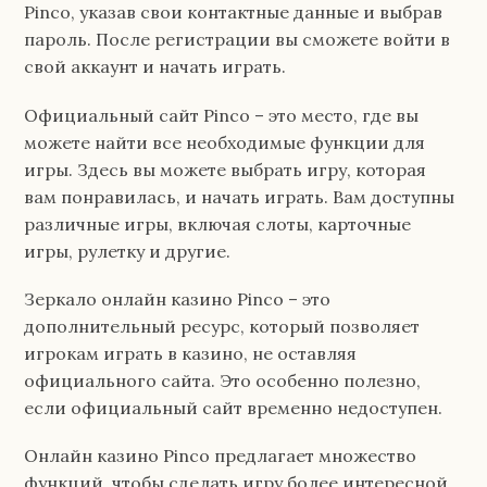
Pinco, указав свои контактные данные и выбрав
пароль. После регистрации вы сможете войти в
свой аккаунт и начать играть.
Официальный сайт Pinco – это место, где вы
можете найти все необходимые функции для
игры. Здесь вы можете выбрать игру, которая
вам понравилась, и начать играть. Вам доступны
различные игры, включая слоты, карточные
игры, рулетку и другие.
Зеркало онлайн казино Pinco – это
дополнительный ресурс, который позволяет
игрокам играть в казино, не оставляя
официального сайта. Это особенно полезно,
если официальный сайт временно недоступен.
Онлайн казино Pinco предлагает множество
функций, чтобы сделать игру более интересной