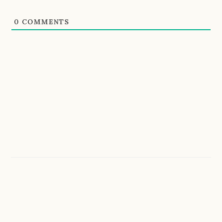
0
COMMENTS