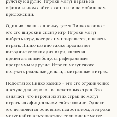
рулетку и другие. Игроки могут играть на
официальном сайте казино или на мобильном
приложении.
Один из главных преимуществ Пинко казино –
это его широкий спектр игр. Игроки могут
выбрать игру, которая им понравится, и начать
играть. Пинко казино также предлагает
выгодные условия для игры, включая
приветственные бонусы, реферальные
программы и другие. Игроки могут также
получать реальные деньги, выигранные в играх.
Недостаток Пинко казино – это его ограничение
доступа для игроков из некоторых стран. Это
означает, что игроки из этих стран не могут
играть на официальном сайте казино. Однако,
это не является основным недостатком, и игроки
могут найти альтернативу, если они не могут