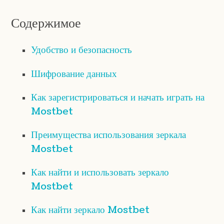
Содержимое
Удобство и безопасность
Шифрование данных
Как зарегистрироваться и начать играть на
Mostbet
Преимущества использования зеркала
Mostbet
Как найти и использовать зеркало
Mostbet
Как найти зеркало Mostbet