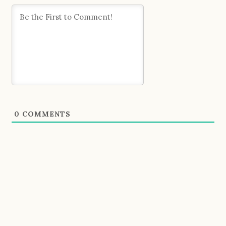
0
COMMENTS