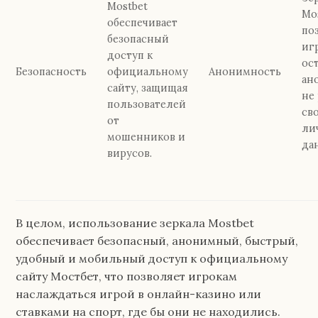
Mostbet
Mo
обеспечивает
по
безопасный
иг
доступ к
ос
Безопасность
официальному
Анонимность
ан
сайту, защищая
не
пользователей
св
от
ли
мошенников и
да
вирусов.
В целом, использование зеркала Mostbet
обеспечивает безопасный, анонимный, быстрый,
удобный и мобильный доступ к официальному
сайту Мостбет, что позволяет игрокам
наслаждаться игрой в онлайн-казино или
ставками на спорт, где бы они не находились.