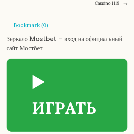
Cassino.1119
→
Bookmark (
0
)
Зеркало Mostbet – вход на официальный
сайт Мостбет
▶️
ИГРАТЬ