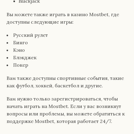
Blackjack
Вы можете также играть в казино Mostbet, где
доступны следующие игры:
Русский рулет
Бинго
Кэно
Блэкджек
Покер
Вам также доступны спортивные события, такие
как футбол, хоккей, баскетбол и другие.
Вам нужно только зарегистрироваться, чтобы
начать играть на Mostbet. Если у вас возникнут
вопросы или проблемы, вы можете обратиться к
поддержке Mostbet, которая работает 24/7.