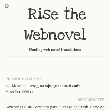
Hosting web novel translations
PREVIOUS CHAPTER
←
Mostbet – вход на официальный сайт
Мостбет.2826 (2)
NEXT CHAPTER
Aviator O Guia Completo para Sucesso na Crash-Game do