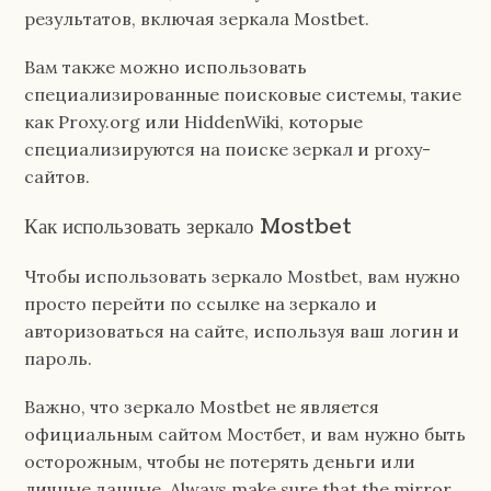
результатов, включая зеркала Mostbet.
Вам также можно использовать
специализированные поисковые системы, такие
как Proxy.org или HiddenWiki, которые
специализируются на поиске зеркал и proxy-
сайтов.
Как использовать зеркало Mostbet
Чтобы использовать зеркало Mostbet, вам нужно
просто перейти по ссылке на зеркало и
авторизоваться на сайте, используя ваш логин и
пароль.
Важно, что зеркало Mostbet не является
официальным сайтом Мостбет, и вам нужно быть
осторожным, чтобы не потерять деньги или
личные данные. Always make sure that the mirror