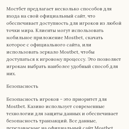
Мостбет предлагает несколько способов для
входа на свой официальный сайт, что
обеспечивает доступность для игроков из любой
точки мира. Клиенты могут использовать
мобильное приложение Mostbet, скачать
которое с официального сайта, или
использовать зеркало Mostbet, чтобы
доступаться к игровому процессу. Это позволяет
игрокам выбрать наиболее удобный способ для
них.
Безопасность
Безопасность игроков – это приоритет для
Mostbet. Казино использует современные
технологии для защиты данных и обеспечивает
безопасность транзакций. Все данные,
передаваемые на официальный сайт Mostbet,