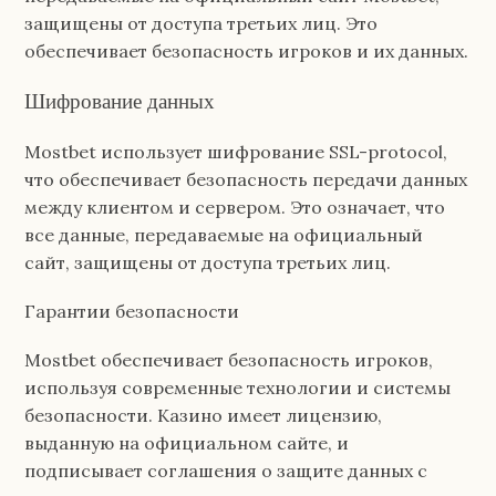
защищены от доступа третьих лиц. Это
обеспечивает безопасность игроков и их данных.
Шифрование данных
Mostbet использует шифрование SSL-protocol,
что обеспечивает безопасность передачи данных
между клиентом и сервером. Это означает, что
все данные, передаваемые на официальный
сайт, защищены от доступа третьих лиц.
Гарантии безопасности
Mostbet обеспечивает безопасность игроков,
используя современные технологии и системы
безопасности. Казино имеет лицензию,
выданную на официальном сайте, и
подписывает соглашения о защите данных с