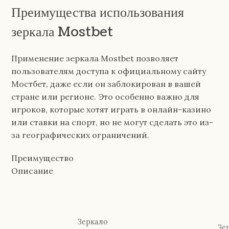
Преимущества использования
зеркала Mostbet
Применение зеркала Mostbet позволяет
пользователям доступа к официальному сайту
Мостбет, даже если он заблокирован в вашей
стране или регионе. Это особенно важно для
игроков, которые хотят играть в онлайн-казино
или ставки на спорт, но не могут сделать это из-
за географических ограничений.
Преимущество
Описание
Зеркало
Зе