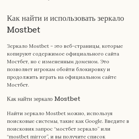
Как найти и использовать зеркало
Mostbet
Зеркало Mostbet – это веб-страницы, которые
копируют содержимое официального сайта
Мостбет, но с измененным доменом. Это
позволяет игрокам обойти блокировку и
продолжить играть на официальном сайте
Мостбет.
Как найти зеркало Mostbet
Найти зеркало Mostbet можно, используя
поисковые системы, такие как Google. Введите в
поисковик запрос “мостбет зеркало” или
“mostbet mirror”, и вы получите список