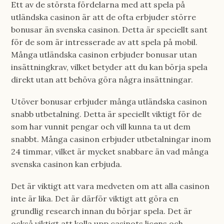
Ett av de största fördelarna med att spela på
utländska casinon är att de ofta erbjuder större
bonusar än svenska casinon. Detta är speciellt sant
för de som är intresserade av att spela på mobil.
Många utländska casinon erbjuder bonusar utan
insättningkrav, vilket betyder att du kan börja spela
direkt utan att behöva göra några insättningar.
Utöver bonusar erbjuder många utländska casinon
snabb utbetalning. Detta är speciellt viktigt för de
som har vunnit pengar och vill kunna ta ut dem
snabbt. Många casinon erbjuder utbetalningar inom
24 timmar, vilket är mycket snabbare än vad många
svenska casinon kan erbjuda.
Det är viktigt att vara medveten om att alla casinon
inte är lika. Det är därför viktigt att göra en
grundlig research innan du börjar spela. Det är
också viktigt att kolla upp casinots licens och