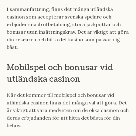
I sammanfattning, finns det många utländska
casinon som accepterar svenska spelare och
erbjuder snabb utbetalning, stora jackpottar och
bonusar utan insättningskrav. Det är viktigt att göra
din research och hitta det kasino som passar dig
bäst.
Mobilspel och bonusar vid
utländska casinon
När det kommer till mobilspel och bonusar vid
utländska casinon finns det många val att göra. Det
är viktigt att vara medveten om de olika casinon och
deras erbjudanden för att hitta det bästa för din
behov.