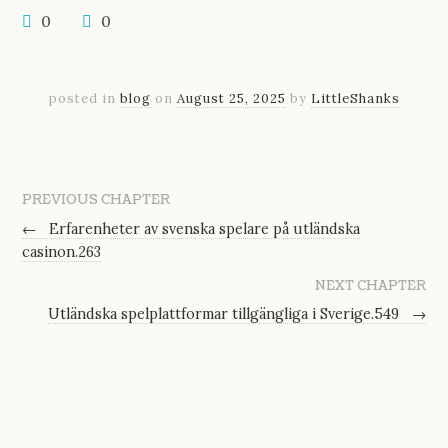
0
0
posted in
blog
on
August 25, 2025
by
LittleShanks
PREVIOUS CHAPTER
←
Erfarenheter av svenska spelare på utländska
casinon.263
NEXT CHAPTER
Utländska spelplattformar tillgängliga i Sverige.549
→