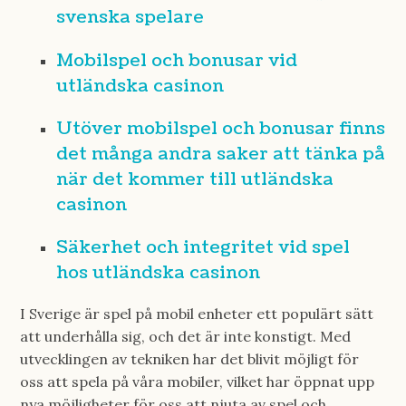
svenska spelare
Mobilspel och bonusar vid
utländska casinon
Utöver mobilspel och bonusar finns
det många andra saker att tänka på
när det kommer till utländska
casinon
Säkerhet och integritet vid spel
hos utländska casinon
I Sverige är spel på mobil enheter ett populärt sätt
att underhålla sig, och det är inte konstigt. Med
utvecklingen av tekniken har det blivit möjligt för
oss att spela på våra mobiler, vilket har öppnat upp
nya möjligheter för oss att njuta av spel och