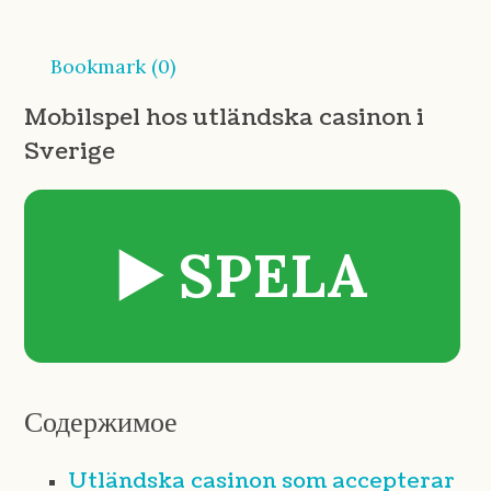
Bookmark (
0
)
Mobilspel hos utländska casinon i
Sverige
▶️ SPELA
Содержимое
Utländska casinon som accepterar