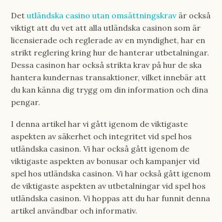
Det
utländska casino utan omsättningskrav
är också
viktigt att du vet att alla utländska casinon som är
licensierade och reglerade av en myndighet, har en
strikt reglering kring hur de hanterar utbetalningar.
Dessa casinon har också strikta krav på hur de ska
hantera kundernas transaktioner, vilket innebär att
du kan känna dig trygg om din information och dina
pengar.
I denna artikel har vi gått igenom de viktigaste
aspekten av säkerhet och integritet vid spel hos
utländska casinon. Vi har också gått igenom de
viktigaste aspekten av bonusar och kampanjer vid
spel hos utländska casinon. Vi har också gått igenom
de viktigaste aspekten av utbetalningar vid spel hos
utländska casinon. Vi hoppas att du har funnit denna
artikel användbar och informativ.