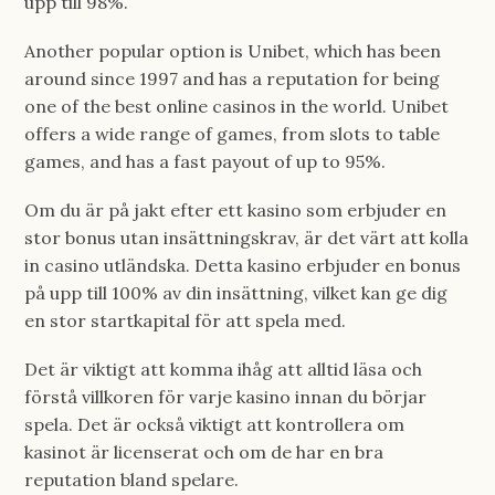
upp till 98%.
Another popular option is Unibet, which has been
around since 1997 and has a reputation for being
one of the best online casinos in the world. Unibet
offers a wide range of games, from slots to table
games, and has a fast payout of up to 95%.
Om du är på jakt efter ett kasino som erbjuder en
stor bonus utan insättningskrav, är det värt att kolla
in casino utländska. Detta kasino erbjuder en bonus
på upp till 100% av din insättning, vilket kan ge dig
en stor startkapital för att spela med.
Det är viktigt att komma ihåg att alltid läsa och
förstå villkoren för varje kasino innan du börjar
spela. Det är också viktigt att kontrollera om
kasinot är licenserat och om de har en bra
reputation bland spelare.