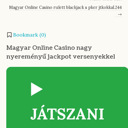
Magyar Online Casino rulett blackjack s pker jtkokkal.244
→
Bookmark (
0
)
Magyar Online Casino nagy
nyereményű jackpot versenyekkel
▶️
JÁTSZANI