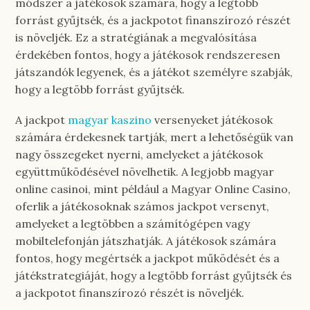
módszer a játékosok számára, hogy a legtöbb
forrást gyűjtsék, és a jackpotot finanszírozó részét
is növeljék. Ez a stratégiának a megvalósítása
érdekében fontos, hogy a játékosok rendszeresen
játszandók legyenek, és a játékot személyre szabják,
hogy a legtöbb forrást gyűjtsék.
A jackpot
magyar kaszino
versenyeket játékosok
számára érdekesnek tartják, mert a lehetőségük van
nagy összegeket nyerni, amelyeket a játékosok
együttműködésével növelhetik. A legjobb magyar
online casinoi, mint például a Magyar Online Casino,
oferlik a játékosoknak számos jackpot versenyt,
amelyeket a legtöbben a számítógépen vagy
mobiltelefonján játszhatják. A játékosok számára
fontos, hogy megértsék a jackpot működését és a
játékstrategiáját, hogy a legtöbb forrást gyűjtsék és
a jackpotot finanszírozó részét is növeljék.