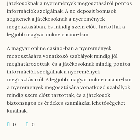
játékosoknak a nyeremények megosztásáról pontos
információk szolgálnak. A no deposit bonusok
segítenek a játékosoknak a nyeremények
megosztásában, és mindig szem előtt tartottak a
legjobb magyar online casino-ban.
A magyar online casino-ban a nyeremények
megosztására vonatkozó szabályok mindig jól
meghatározottak, és a játékosoknak mindig pontos
információk szolgálnak a nyeremények
megosztásáról. A legjobb magyar online casino-ban
a nyeremények megosztására vonatkozó szabályok
mindig szem előtt tartottak, és a játékosok
biztonságos és érdekes számlázási lehetőségeket
kínálnak.
0
0