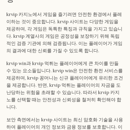
krvip 카지노에서 게임을 즐기려면 안전한 환경에서 플레
이하는 것이 중요합니다. krvip 사이트는 다양한 게임을
제공하며, 각 게임은 독특한 특징과 규칙을 가지고 있습니
다. krvip 계열사의 게임은 공정성을 보장하기 위해 독립
적인 검증 기관에 의해 검증됩니다. 이는 플레이어가 게임
의 결과에 대한 신뢰를 가질 수 있도록 합니다.
krvip win과 krvip 먹튀는 플레이어에게 큰 차이를 만들
수 있는 요소들입니다. krvip win은 안전한 환전 서비스를
제공하며, krvip 꽁머니는 신규 플레이어에게 유리한 조건
을 제공합니다. 반면, krvip 먹튀는 플레이어의 자금을 도
난당하는 위험을 초래할 수 있습니다. 따라서 krvip 카지
노를 선택할 때는 안전성과 신뢰성을 철저히 확인해야 합
니다.
보안 측면에서는 krvip 사이트는 최신 암호화 기술을 사용
하여 플레이어의 개인 정보와 금융 정보를 보호합니다. 이