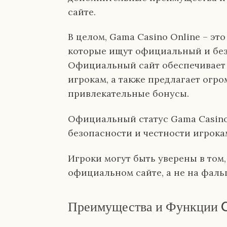
сайте.
В целом, Gama Casino Online – эт
которые ищут официальный и бе
Официальный сайт обеспечивает 
игрокам, а также предлагает огр
привлекательные бонусы.
Официальный статус Gama Casino 
безопасности и честности игрока
Игроки могут быть уверены в том,
официальном сайте, а не на фал
Преимущества и Функции