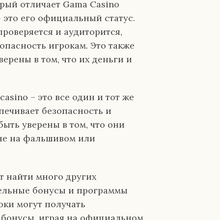
орый отличает Gama Casino
– это его официальный статус.
 проверяется и аудиторится,
зопасность игрокам. Это также
верены в том, что их деньги и
asino – это все один и тот же
печивает безопасность и
быть уверены в том, что они
 не на фальшивом или
ут найти много других
ельные бонусы и программы
роки могут получать
бонусы, играя на официальном