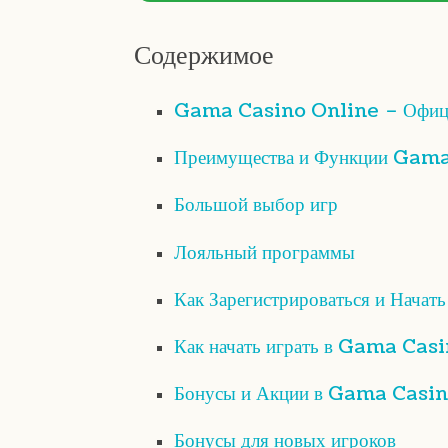
Содержимое
Gama Casino Online – Офици
Преимущества и Функции Gam
Большой выбор игр
Лояльный программы
Как Зарегистрироваться и Нач
Как начать играть в Gama Cas
Бонусы и Акции в Gama Casi
Бонусы для новых игроков