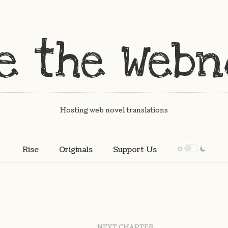
Hosting web novel translations
Rise
Originals
Support Us
NEXT CHAPTER