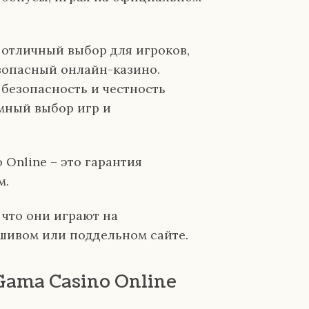
о отличный выбор для игроков,
зопасный онлайн-казино.
безопасность и честность
омный выбор игр и
Online – это гарантия
м.
 что они играют на
ьшивом или поддельном сайте.
 Gama Casino Online