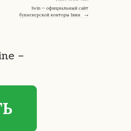
1win — официальный сайт
букмекерской конторы 1вин
→
ine –
ТЬ