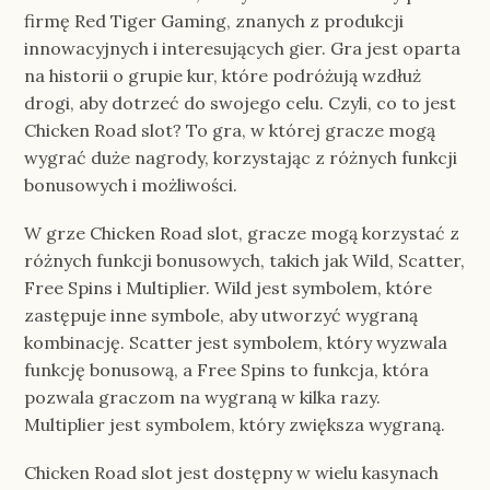
firmę Red Tiger Gaming, znanych z produkcji
innowacyjnych i interesujących gier. Gra jest oparta
na historii o grupie kur, które podróżują wzdłuż
drogi, aby dotrzeć do swojego celu. Czyli, co to jest
Chicken Road slot? To gra, w której gracze mogą
wygrać duże nagrody, korzystając z różnych funkcji
bonusowych i możliwości.
W grze Chicken Road slot, gracze mogą korzystać z
różnych funkcji bonusowych, takich jak Wild, Scatter,
Free Spins i Multiplier. Wild jest symbolem, które
zastępuje inne symbole, aby utworzyć wygraną
kombinację. Scatter jest symbolem, który wyzwala
funkcję bonusową, a Free Spins to funkcja, która
pozwala graczom na wygraną w kilka razy.
Multiplier jest symbolem, który zwiększa wygraną.
Chicken Road slot jest dostępny w wielu kasynach