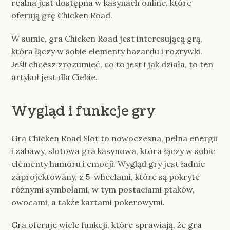
realna jest dostępna w kasynach online, które
oferują grę Chicken Road.
W sumie, gra Chicken Road jest interesującą grą,
która łączy w sobie elementy hazardu i rozrywki.
Jeśli chcesz zrozumieć, co to jest i jak działa, to ten
artykuł jest dla Ciebie.
Wygląd i funkcje gry
Gra Chicken Road Slot to nowoczesna, pełna energii
i zabawy, slotowa gra kasynowa, która łączy w sobie
elementy humoru i emocji. Wygląd gry jest ładnie
zaprojektowany, z 5-wheelami, które są pokryte
różnymi symbolami, w tym postaciami ptaków,
owocami, a także kartami pokerowymi.
Gra oferuje wiele funkcji, które sprawiają, że gra