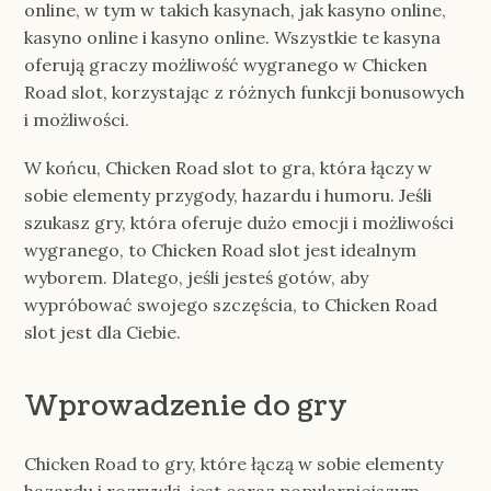
online, w tym w takich kasynach, jak kasyno online,
kasyno online i kasyno online. Wszystkie te kasyna
oferują graczy możliwość wygranego w Chicken
Road slot, korzystając z różnych funkcji bonusowych
i możliwości.
W końcu, Chicken Road slot to gra, która łączy w
sobie elementy przygody, hazardu i humoru. Jeśli
szukasz gry, która oferuje dużo emocji i możliwości
wygranego, to Chicken Road slot jest idealnym
wyborem. Dlatego, jeśli jesteś gotów, aby
wypróbować swojego szczęścia, to Chicken Road
slot jest dla Ciebie.
Wprowadzenie do gry
Chicken Road to gry, które łączą w sobie elementy
hazardu i rozrywki, jest coraz popularniejszym