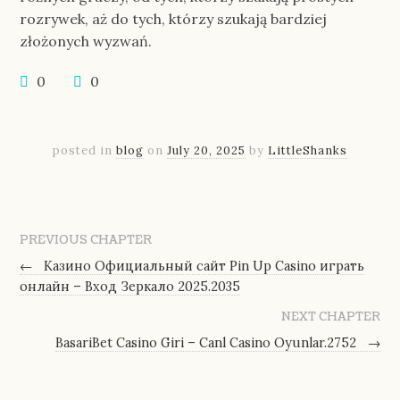
rozrywek, aż do tych, którzy szukają bardziej
złożonych wyzwań.
0
0
posted in
blog
on
July 20, 2025
by
LittleShanks
PREVIOUS CHAPTER
←
Казино Официальный сайт Pin Up Casino играть
онлайн – Вход Зеркало 2025.2035
NEXT CHAPTER
BasariBet Casino Giri – Canl Casino Oyunlar.2752
→