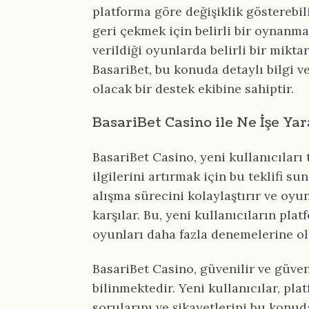
platforma göre değişiklik gösterebi
geri çekmek için belirli bir oynanma
verildiği oyunlarda belirli bir mikta
BasariBet, bu konuda detaylı bilgi v
olacak bir destek ekibine sahiptir.
BasariBet Casino ile Ne İşe Yar
BasariBet Casino, yeni kullanıcıları
ilgilerini artırmak için bu teklifi s
alışma sürecini kolaylaştırır ve oyu
karşılar. Bu, yeni kullanıcıların pla
oyunları daha fazla denemelerine olan
BasariBet Casino, güvenilir ve güven
bilinmektedir. Yeni kullanıcılar, pla
sorularını ve şikayetlerini bu konuda