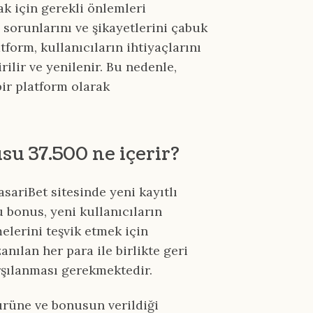
k için gerekli önlemleri
ın sorunlarını ve şikayetlerini çabuk
atform, kullanıcıların ihtiyaçlarını
rilir ve yenilenir. Bu nedenle,
bir platform olarak
u 37.500 ne içerir?
sariBet sitesinde yeni kayıtlı
u bonus, yeni kullanıcıların
elerini teşvik etmek için
nılan her para ile birlikte geri
karşılanması gerekmektedir.
ürüne ve bonusun verildiği