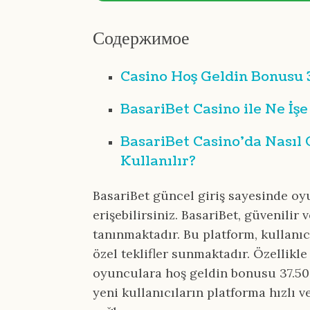
Содержимое
Casino Hoş Geldin Bonusu 3
BasariBet Casino ile Ne İşe
BasariBet Casino’da Nasıl
Kullanılır?
BasariBet güncel giriş sayesinde oy
erişebilirsiniz. BasariBet, güvenilir
tanınmaktadır. Bu platform, kullanıc
özel teklifler sunmaktadır. Özellikle 
oyunculara hoş geldin bonusu 37.50
yeni kullanıcıların platforma hızlı v