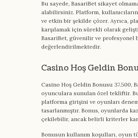
Bu sayede, BasariBet sikayet olmama
alabilirsiniz. Platform, kullanıcılar
ve etkin bir şekilde çözer. Ayrıca, pl
karşılamak için sürekli olarak gelişti
BasariBet, güvenilir ve profesyonel 
değerlendirilmektedir.
Casino Hoş Geldin Bonus
Casino Hoş Geldin Bonusu 37.500, Ba
oyunculara sunulan özel tekliftir. B
platforma girişini ve oyunları denem
tasarlanmıştır. Bonus, oyunlarda kaza
çekilebilir, ancak belirli kriterler 
Bonusun kullanım koşulları, oyun t