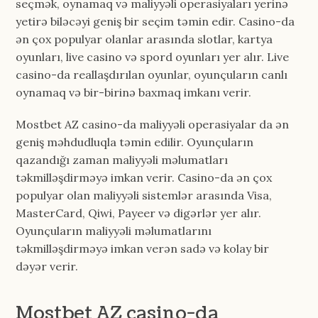
seçmək, oynamaq və maliyyəli operasiyaları yerinə
yetirə biləcəyi geniş bir seçim təmin edir. Casino-da
ən çox populyar olanlar arasında slotlar, kartya
oyunları, live casino və spord oyunları yer alır. Live
casino-da reallaşdırılan oyunlar, oyunçuların canlı
oynamaq və bir-birinə baxmaq imkanı verir.
Mostbet AZ casino-da maliyyəli operasiyalar da ən
geniş məhdudluqla təmin edilir. Oyunçuların
qazandığı zaman maliyyəli məlumatları
təkmilləşdirməyə imkan verir. Casino-da ən çox
populyar olan maliyyəli sistemlər arasında Visa,
MasterCard, Qiwi, Payeer və digərlər yer alır.
Oyunçuların maliyyəli məlumatlarını
təkmilləşdirməyə imkan verən sadə və kolay bir
dəyər verir.
Mostbet AZ casino-da