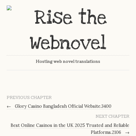
Hosting web novel translations
PREVIOUS CHAPTER
←
Glory Casino Bangladesh Official Website.3400
NEXT CHAPTER
Best Online Casinos in the UK 2025 Trusted and Reliable
Platforms.2106
→