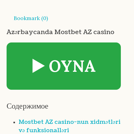
Bookmark (
0
)
Azərbaycanda Mostbet AZ casino
▶️ OYNA
Содержимое
Mostbet AZ casino-nun xidmətləri
və funksionalləri