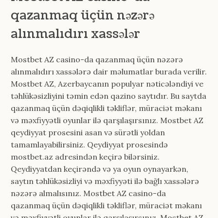
qazanmaq üçün nəzərə
alınmalıdırı xassələr
Mostbet AZ casino-da qazanmaq üçün nəzərə
alınmalıdırı xassələrə dair məlumatlar burada verilir.
Mostbet AZ, Azerbaycanın populyar nəticələndiyi ve
təhlükəsizliyini təmin edən qazino saytıdır. Bu saytda
qazanmaq üçün dəqiqlikli təkliflər, müraciət məkanı
və məxfiyyətli oyunlar ilə qarşılaşırsınız. Mostbet AZ
qeydiyyat prosesini asan və sürətli yoldan
tamamlayabilirsiniz. Qeydiyyat prosesində
mostbet.az adresindən keçirə bilərsiniz.
Qeydiyyatdan keçirəndə və ya oyun oynayarkən,
saytın təhlükəsizliyi və məxfiyyəti ilə bağlı xassələrə
nəzərə almalısınız. Mostbet AZ casino-da
qazanmaq üçün dəqiqlikli təkliflər, müraciət məkanı
və məxfiyyətli oyunlar ilə qarşılaşırsınız. Mostbet AZ,