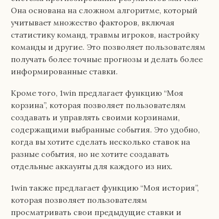
Она основана на сложном алгоритме, который
учитывает множество факторов, включая
статистику команд, травмы игроков, настройку
команды и другие. Это позволяет пользователям
получать более точные прогнозы и делать более
информированные ставки.
Кроме того, 1win предлагает функцию “Моя
корзина”, которая позволяет пользователям
создавать и управлять своими корзинами,
содержащими выбранные события. Это удобно,
когда вы хотите сделать несколько ставок на
разные события, но не хотите создавать
отдельные аккаунты для каждого из них.
1win также предлагает функцию “Моя история”,
которая позволяет пользователям
просматривать свои предыдущие ставки и