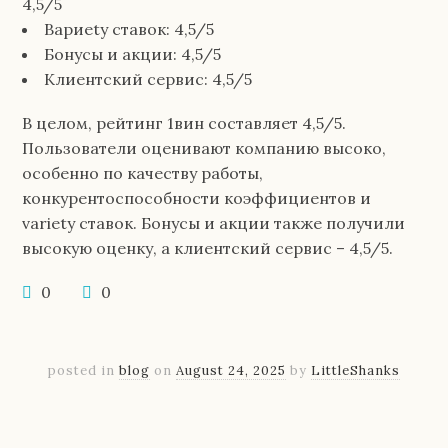
4,5/5
Вариety ставок: 4,5/5
Бонусы и акции: 4,5/5
Клиентский сервис: 4,5/5
В целом, рейтинг 1вин составляет 4,5/5.
Пользователи оценивают компанию высоко,
особенно по качеству работы,
конкурентоспособности коэффициентов и
variety ставок. Бонусы и акции также получили
высокую оценку, а клиентский сервис – 4,5/5.
0
0
posted in
blog
on
August 24, 2025
by
LittleShanks