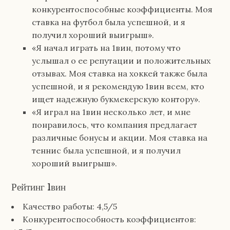
конкурентоспособные коэффициенты. Моя
ставка на футбол была успешной, и я
получил хороший выигрыш».
«Я начал играть на 1вин, потому что
услышал о ее репутации и положительных
отзывах. Моя ставка на хоккей также была
успешной, и я рекомендую 1вин всем, кто
ищет надежную букмекерскую контору».
«Я играл на 1вин несколько лет, и мне
понравилось, что компания предлагает
различные бонусы и акции. Моя ставка на
теннис была успешной, и я получил
хороший выигрыш».
Рейтинг 1вин
Качество работы: 4,5/5
Конкурентоспособность коэффициентов: