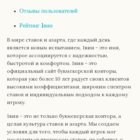
Отзывы пользователей
Рейтинг 1вин
В мире ставок и азарта, где каждый день
является новым испытанием, 1вин – это имя,
которое ассоциируется с надежностью,
быстротой и комфортом. 1вин – это
официальный сайт букмекерской конторы,
которая уже более 10 лет радует своих клиентов
высокими коэффициентами, широким спектром
ставок и индивидуальным подходом к каждому
игроку.
1вин – это не только букмекерская контора, а
целая культура ставок и азарта. Мы создаем
условия для того, чтобы каждый игрок мог
насладиться процессом ставок, не заботясь о