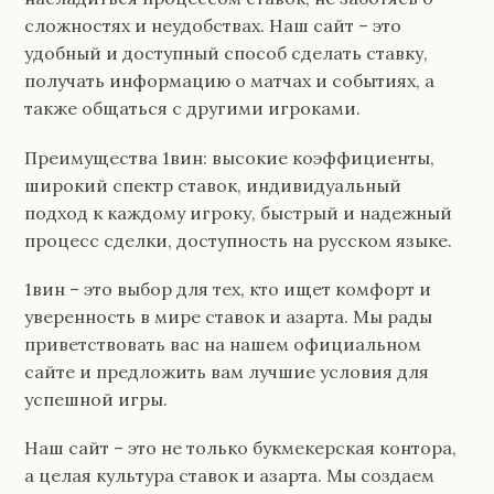
сложностях и неудобствах. Наш сайт – это
удобный и доступный способ сделать ставку,
получать информацию о матчах и событиях, а
также общаться с другими игроками.
Преимущества 1вин: высокие коэффициенты,
широкий спектр ставок, индивидуальный
подход к каждому игроку, быстрый и надежный
процесс сделки, доступность на русском языке.
1вин – это выбор для тех, кто ищет комфорт и
уверенность в мире ставок и азарта. Мы рады
приветствовать вас на нашем официальном
сайте и предложить вам лучшие условия для
успешной игры.
Наш сайт – это не только букмекерская контора,
а целая культура ставок и азарта. Мы создаем