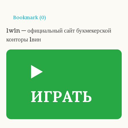
Bookmark (
0
)
1win — официальный сайт букмекерской
конторы 1вин
▶️
ИГРАТЬ