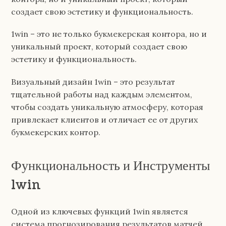
создает свою эстетику и функциональность.
1win – это не только букмекерская контора, но и
уникальный проект, который создает свою
эстетику и функциональность.
Визуальный дизайн 1win – это результат
тщательной работы над каждым элементом,
чтобы создать уникальную атмосферу, которая
привлекает клиентов и отличает ее от других
букмекерских контор.
Функциональность и Инструменты
1win
Одной из ключевых функций 1win является
система прогнозирования результатов матчей.