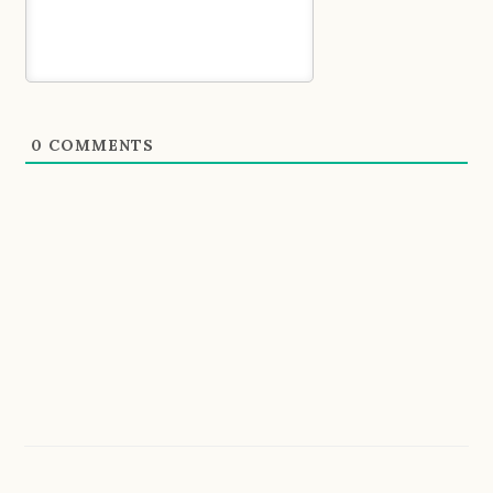
0
COMMENTS