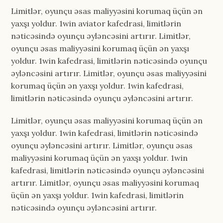
Limitlər, oyunçu əsas maliyyəsini korumaq üçün ən
yaxşı yoldur. 1win aviator kafedrasi, limitlərin
nəticəsində oyunçu əyləncəsini artırır. Limitlər,
oyunçu əsas maliyyəsini korumaq üçün ən yaxşı
yoldur. 1win kafedrasi, limitlərin nəticəsində oyunçu
əyləncəsini artırır. Limitlər, oyunçu əsas maliyyəsini
korumaq üçün ən yaxşı yoldur. 1win kafedrasi,
limitlərin nəticəsində oyunçu əyləncəsini artırır.
Limitlər, oyunçu əsas maliyyəsini korumaq üçün ən
yaxşı yoldur. 1win kafedrasi, limitlərin nəticəsində
oyunçu əyləncəsini artırır. Limitlər, oyunçu əsas
maliyyəsini korumaq üçün ən yaxşı yoldur. 1win
kafedrasi, limitlərin nəticəsində oyunçu əyləncəsini
artırır. Limitlər, oyunçu əsas maliyyəsini korumaq
üçün ən yaxşı yoldur. 1win kafedrasi, limitlərin
nəticəsində oyunçu əyləncəsini artırır.