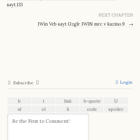
sayt.133
NEXT CHAPTER
1Win Veb sayt Gzglr 1WIN mrc v kazino.9
→
Login
Subscribe