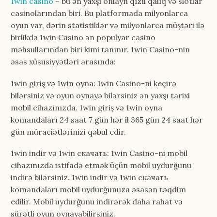
1win casino
– bu ən yaxşı onlayn qızıl qalıq və slotlar
casinolarından biri. Bu platformada milyonlarca
oyun var, dərin statistiklər və milyonlarca müştəri ilə
birlikdə 1win Casino ən populyar casino
məhsullarından biri kimi tanınır. 1win Casino-nin
əsas xüsusiyyətləri arasında:
1win giriş və 1win oyna: 1win Casino-ni keçirə
bilərsiniz və oyun oynayə bilərsiniz ən yaxşı tarixi
mobil cihazınızda. 1win giriş və 1win oyna
komandaları 24 saat 7 gün hər il 365 gün 24 saat hər
gün müraciətlərinizi qəbul edir.
1win indir və 1win скачать: 1win Casino-ni mobil
cihazınızda istifadə etmək üçün mobil uydurğunu
indirə bilərsiniz. 1win indir və 1win скачать
komandaları mobil uydurğunuza əsasən təqdim
edilir. Mobil uydurğunu indirərək daha rahat və
sürətli oyun oynayabilirsiniz.