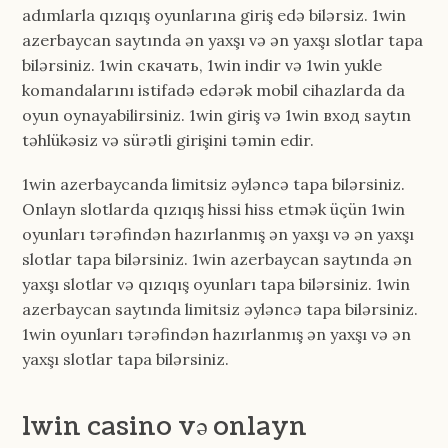
adımlarla qızıqış oyunlarına giriş edə bilərsiz. 1win
azerbaycan saytında ən yaxşı və ən yaxşı slotlar tapa
bilərsiniz. 1win скачать, 1win indir və 1win yukle
komandalarını istifadə edərək mobil cihazlarda da
oyun oynayabilirsiniz. 1win giriş və 1win вход saytın
təhlükəsiz və sürətli girişini təmin edir.
1win azerbaycanda limitsiz əyləncə tapa bilərsiniz.
Onlayn slotlarda qızıqış hissi hiss etmək üçün 1win
oyunları tərəfindən hazırlanmış ən yaxşı və ən yaxşı
slotlar tapa bilərsiniz. 1win azerbaycan saytında ən
yaxşı slotlar və qızıqış oyunları tapa bilərsiniz. 1win
azerbaycan saytında limitsiz əyləncə tapa bilərsiniz.
1win oyunları tərəfindən hazırlanmış ən yaxşı və ən
yaxşı slotlar tapa bilərsiniz.
1win casino və onlayn