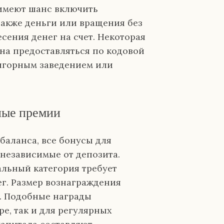
имеют шанс включить
также деньги или вращения без
сения денег на счет. Некоторая
на предоставляться по кодовой
 игорным заведением или
ные премии
баланса, все бонусы для
 независимые от депозита.
альный категория требует
ег. Размер вознаграждения
а. Подобные награды
е, так и для регулярных