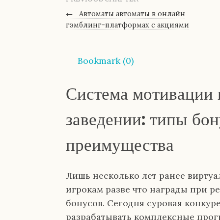
←
Автоматы автоматы в онлайн
гэмблинг-платформах с акциями
Bookmark (
0
)
Система мотивации 
заведении: типы бон
преимущества
Лишь несколько лет ранее вирту
игрокам разве что награды при р
бонусов. Сегодня суровая конкур
разрабатывать комплексные прог