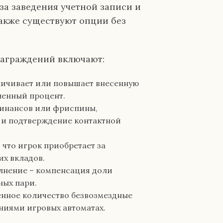
за заведения учетной записи и
также существуют опции без
аграждений включают:
еличивает или повышает внесенную
ленный процент.
финансов или фриспины,
 и подтверждение контактной
 что игрок приобретает за
х вкладов.
олнение – компенсация доли
ных пари.
енное количество безвозмездные
ниями игровых автоматах.