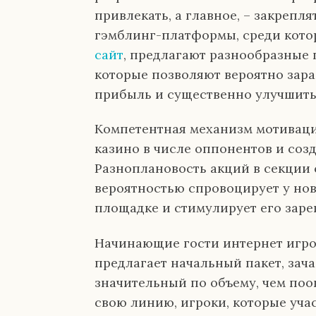
привлекать, а главное, – закрепл
гэмблинг-платформы, среди кот
сайт
, предлагают разнообразные
которые позволяют вероятно зар
прибыль и существенно улучшить
Компетентная механизм мотиваци
казино в числе оппонентов и соз
Разноплановость акций в секции 
вероятностью спровоцирует у но
площадке и стимулирует его заре
Начинающие гости интернет игро
предлагает начальный пакет, зач
значительный по объему, чем поо
свою линию, игроки, которые учас