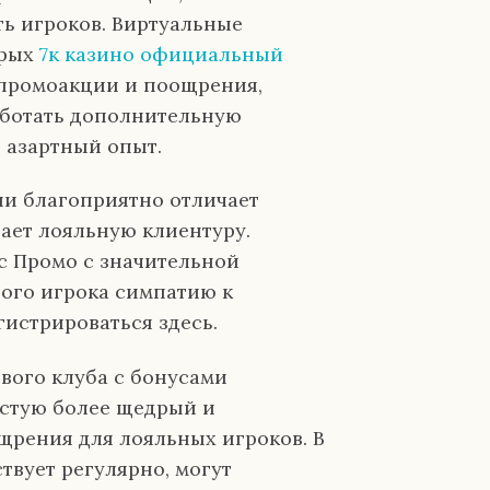
ять игроков. Виртуальные
орых
7к казино официальный
 промоакции и поощрения,
аботать дополнительную
 азартный опыт.
и благоприятно отличает
дает лояльную клиентуру.
с Промо с значительной
вого игрока симпатию к
гистрироваться здесь.
вого клуба с бонусами
астую более щедрый и
щрения для лояльных игроков. В
твует регулярно, могут