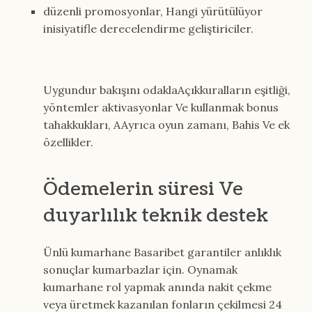
düzenli promosyonlar, Hangi yürütülüyor
inisiyatifle derecelendirme geliştiriciler.
Uygundur bakışını odaklaAçıkkuralların eşitliği,
yöntemler aktivasyonlar Ve kullanmak bonus
tahakkukları, AAyrıca oyun zamanı, Bahis Ve ek
özellikler.
Ödemelerin süresi Ve
duyarlılık teknik destek
Ünlü kumarhane Basaribet garantiler anlıklık
sonuçlar kumarbazlar için. Oynamak
kumarhane rol yapmak anında nakit çekme
veya üretmek kazanılan fonların çekilmesi 24