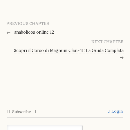
PREVIOUS CHAPTER
←
anabolicos online 12
NEXT CHAPTER
Scopri il Corso di Magnum Clen-41: La Guida Completa
→
Login
Subscribe