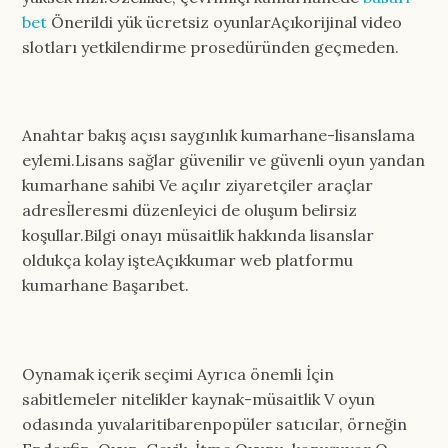
bet
Önerildi yük ücretsiz oyunlarAçıkorijinal video
slotları yetkilendirme prosedüründen geçmeden.
Anahtar bakış açısı saygınlık kumarhane-lisanslama
eylemi.Lisans sağlar güvenilir ve güvenli oyun yandan
kumarhane sahibi Ve açılır ziyaretçiler araçlar
adresİleresmi düzenleyici de oluşum belirsiz
koşullar.Bilgi onayı müsaitlik hakkında lisanslar
oldukça kolay işteAçıkkumar web platformu
kumarhane Başarıbet.
Oynamak içerik seçimi Ayrıca önemli İçin
sabitlemeler nitelikler kaynak-müsaitlik V oyun
odasında yuvalaritibarenpopüler satıcılar, örneğin