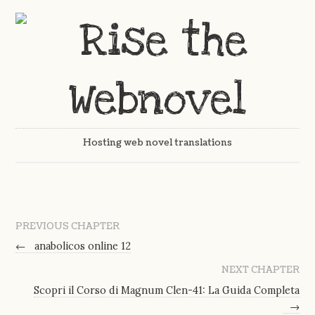
Hosting web novel translations
PREVIOUS CHAPTER
←
anabolicos online 12
NEXT CHAPTER
Scopri il Corso di Magnum Clen-41: La Guida Completa
→