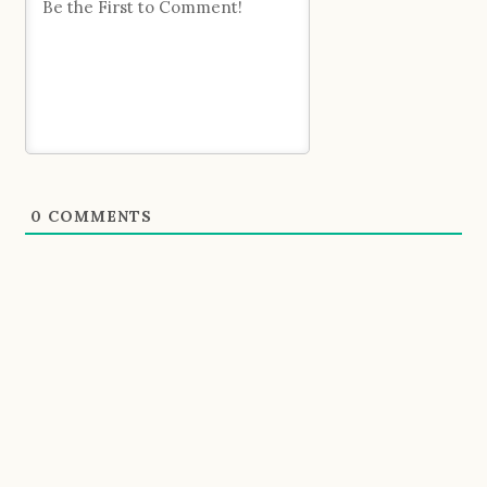
0
COMMENTS