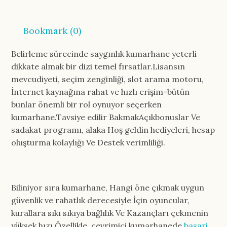
Bookmark (
0
)
Belirleme sürecinde saygınlık kumarhane yeterli
dikkate almak bir dizi temel fırsatlar.Lisansın
mevcudiyeti, seçim zenginliği, slot arama motoru,
İnternet kaynağına rahat ve hızlı erişim-bütün
bunlar önemli bir rol oynuyor seçerken
kumarhane.Tavsiye edilir BakmakAçıkbonuslar Ve
sadakat programı, alaka Hoş geldin hediyeleri, hesap
oluşturma kolaylığı Ve Destek verimliliği.
Biliniyor sıra kumarhane, Hangi öne çıkmak uygun
güvenlik ve rahatlık derecesiyle İçin oyuncular,
kurallara sıkı sıkıya bağlılık Ve Kazançları çekmenin
yüksek hızı.Özellikle, çevrimiçi kumarhanede
basari