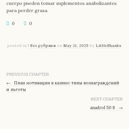
cuerpo pueden tomar suplementos anabolizantes
para perder grasa.
0
0
posted in
! Без рубрики
on
May 21, 2025
by
LittleShanks
PREVIOUS CHAPTER
←
План мотивации в казино: типы вознаграждений
и льготы
NEXT CHAPTER
anadrol 50 8
→