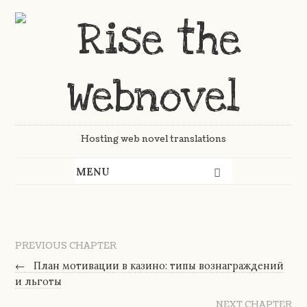
Hosting web novel translations
PREVIOUS CHAPTER
←
План мотивации в казино: типы вознаграждений
и льготы
NEXT CHAPTER