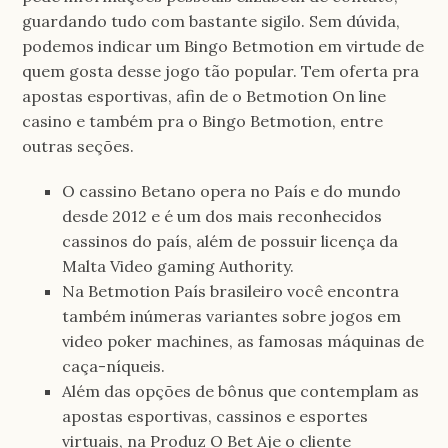
guardando tudo com bastante sigilo. Sem dúvida,
podemos indicar um Bingo Betmotion em virtude de
quem gosta desse jogo tão popular. Tem oferta pra
apostas esportivas, afin de o Betmotion On line
casino e também pra o Bingo Betmotion, entre
outras seções.
O cassino Betano opera no País e do mundo
desde 2012 e é um dos mais reconhecidos
cassinos do país, além de possuir licença da
Malta Video gaming Authority.
Na Betmotion País brasileiro você encontra
também inúmeras variantes sobre jogos em
video poker machines, as famosas máquinas de
caça-níqueis.
Além das opções de bônus que contemplam as
apostas esportivas, cassinos e esportes
virtuais, na Produz O Bet Aje o cliente