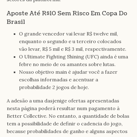
Aposte Até R$10 Sem Risco Em Copa Do
Brasil
O grande vencedor vai levar R$ twelve mil,
enquanto o segundo e u terceiro colocados
vão levar, R$ 5 mil e R$ 3 mil, respectivamente.
O Ultimate Fighting Shining (UFC) ainda é uma
febre no meio de os amantes sobre lutas.
Nosso objetivo main é ajudar você a fazer
escolhas informadas e acentuar a
probabilidade 2 jogos de hoje.
A adesão a uma dasjenige ofertas apresentadas
nesta página poderá resultar num pagamento à
Better Collective. No entanto, a quantidade de bolas
tem a possibilidade de definir o cadencia do jogo,
because probabilidades de ganho e alguns aspectos