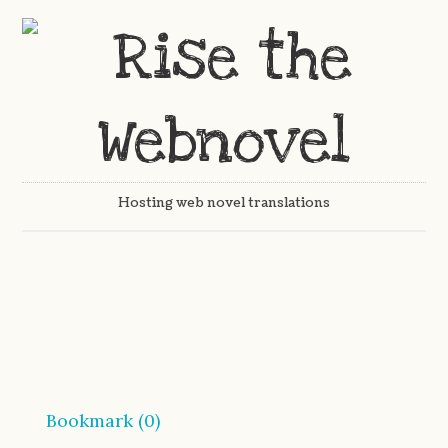
Hosting web novel translations
Bookmark (
0
)