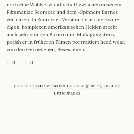
noch eine Wahl­ver­wandt­schaft zwischen unserem
Film­ma­niac Scorsese und dem »Spinner« Barnes
vermuten. In Scorseses Version dieses merk­wür­
digen, komplexen ameri­ka­ni­schen Helden steckt
auch sehr von den Boxern und Mafia­gangs­tern,
perish er in früheren Filmen portrai­tiert head wear,
von den Getrie­benen, Beses­senen…
0
0
posted in
aviator casino DE
on
August 25, 2024
by
LittleShanks