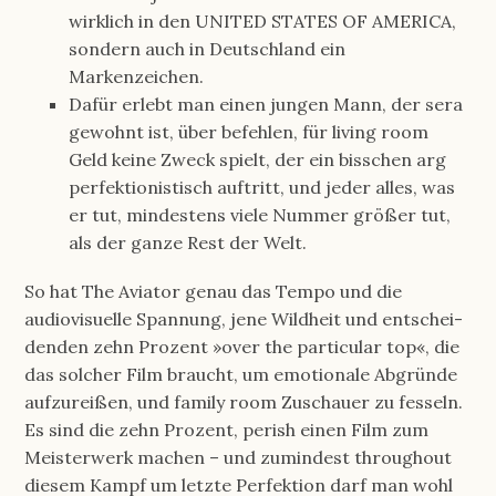
wirklich in den UNITED STATES OF AMERICA,
sondern auch in Deutschland ein
Markenzeichen.
Dafür erlebt man einen jungen Mann, der sera
gewohnt ist, über befehlen, für living room
Geld keine Zweck spielt, der ein bisschen arg
perfek­tio­nis­tisch auftritt, und jeder alles, was
er tut, mindes­tens viele Nummer größer tut,
als der ganze Rest der Welt.
So hat The Aviator genau das Tempo und die
audiovisuelle Spannung, jene Wildheit und entschei­
denden zehn Prozent »over the particular top«, die
das solcher Film braucht, um emotio­nale Abgründe
aufzu­reißen, und family room Zuschauer zu fesseln.
Es sind die zehn Prozent, perish einen Film zum
Meis­ter­werk machen – und zumindest throughout
diesem Kampf um letzte Perfek­tion darf man wohl