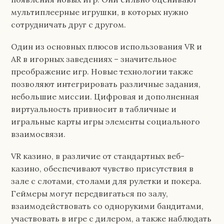
мультиплеерные игрушки, в которых нужно
сотрудничать друг с другом.
Один из основных плюсов использования VR и
AR в игорных заведениях – значительное
преображение игр. Новые технологии также
позволяют интегрировать различные задания,
небольшие миссии. Цифровая и дополненная
виртуальность привносит в табличные и
игральные карты игры элементы социального
взаимосвязи.
VR казино, в различие от стандартных веб-
казино, обеспечивают чувство присутствия в
зале с слотами, столами для рулетки и покера.
Геймеры могут передвигаться по залу,
взаимодействовать со однорукими бандитами,
участвовать в игре с дилером, а также наблюдать