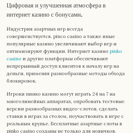
Цифровая и улучшенная атмосфера в
интернет казино с бонусами.
Индустрия азартных игр всегда
совершенствуется. pinco casino а также иные
популярные казино увеличивают выбор игр и
оптимизируют функции. Интернет казино
pinko
casino
и другие платформы обеспечивают
непрерывный доступ клиентов к началу игр на
деньги, применяя разнообразные методы обхода
блокировок.
Игроки пинко казино могут играть 24 на 7 на
многолинейных аппаратах, опробовать тестовые
версии разнообразных видео-слотов, сделать
ставки в играх за столом, поучаствовать в игре с
реальным крупье. Бесплатные азартные слоты в
pinko casino созданы не только для новичков,