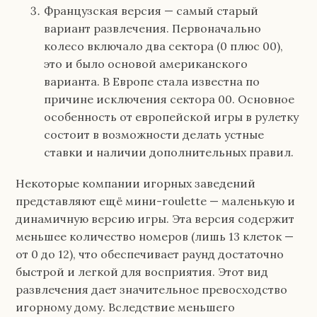
Французская версия — самый старый
вариант развлечения. Первоначально
колесо включало два сектора (0 плюс 00),
это и было основой американского
варианта. В Европе стала известна по
причине исключения сектора 00. Основное
особенность от европейской игры в рулетку
состоит в возможности делать устные
ставки и наличии дополнительных правил.
Некоторые компании игорных заведений
представляют ещё мини-roulette — маленькую и
динамичную версию игры. Эта версия содержит
меньшее количество номеров (лишь 13 клеток —
от 0 до 12), что обеспечивает раунд достаточно
быстрой и легкой для восприятия. Этот вид
развлечения дает значительное превосходство
игорному дому. Вследствие меньшего