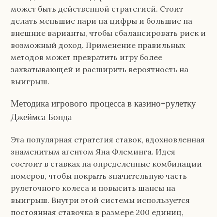
может быть действенной стратегией. Стоит
делать меньшие пари на цифры и большие на
внешние варианты, чтобы сбалансировать риск и
возможный доход. Применение правильных
методов может превратить игру более
захватывающей и расширить вероятность на
выигрыш.
Методика игрового процесса в казино-рулетку
Джеймса Бонда
Эта популярная стратегия ставок, вдохновленная
знаменитым агентом Яна Флеминга. Идея
состоит в ставках на определенные комбинации
номеров, чтобы покрыть значительную часть
рулеточного колеса и повысить шансы на
выигрыш. Внутри этой системы используется
постоянная ставочка в размере 200 единиц,