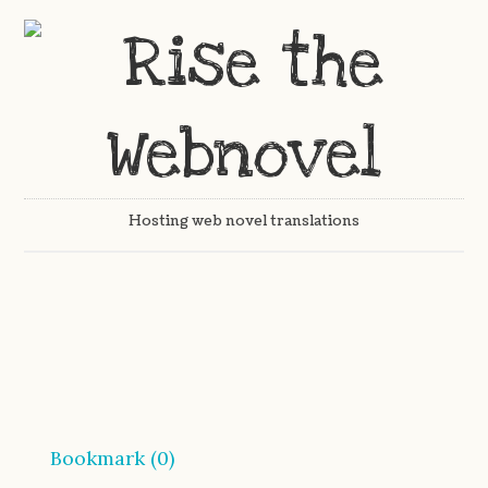
Hosting web novel translations
Bookmark (
0
)