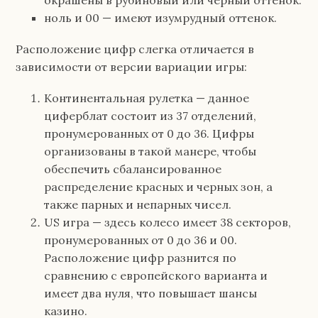
ноль и 00 — имеют изумрудный оттенок.
Расположение цифр слегка отличается в
зависимости от версии вариации игры:
Континентальная рулетка — данное
циферблат состоит из 37 отделений,
пронумерованных от 0 до 36. Цифры
организованы в такой манере, чтобы
обеспечить сбалансированное
распределение красных и черных зон, а
также парных и непарных чисел.
US игра — здесь колесо имеет 38 секторов,
пронумерованных от 0 до 36 и 00.
Расположение цифр разнится по
сравнению с европейского варианта и
имеет два нуля, что повышает шансы
казино.