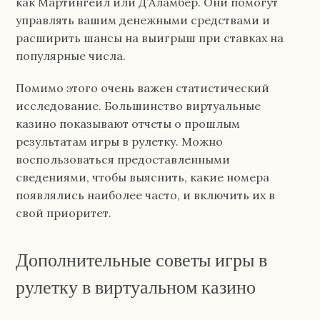
как Мартингейл или Д’Аламбер. Они помогут
управлять вашим денежными средствами и
расширить шансы на выигрыш при ставках на
популярные числа.
Помимо этого очень важен статистический
исследование. Большинство виртуальные
казино показывают отчеты о прошлым
результатам игры в рулетку. Можно
воспользоваться предоставленными
сведениями, чтобы выяснить, какие номера
появлялись наиболее часто, и включить их в
свой приоритет.
Дополнительные советы игры в
рулетку в виртуальном казино