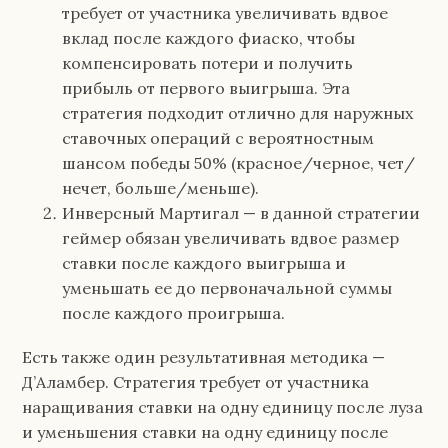
требует от участника увеличивать вдвое
вклад после каждого фиаско, чтобы
компенсировать потери и получить
прибыль от первого выигрыша. Эта
стратегия подходит отлично для наружных
ставочных операций с вероятностным
шансом победы 50% (красное/черное, чет/
нечет, больше/меньше).
Инверсный Мартигал — в данной стратегии
геймер обязан увеличивать вдвое размер
ставки после каждого выигрыша и
уменьшать ее до первоначальной суммы
после каждого проигрыша.
Есть также один результативная методика —
Д’Аламбер. Стратегия требует от участника
наращивания ставки на одну единицу после луза
и уменьшения ставки на одну единицу после