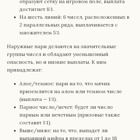
образуют сетку на игровом поле, выплата
достигнет 8:1.
На шесть линий: 6 чисел, расположенных в
2 параллельных ряда, выплачивается с
множителем 5:1.
Наружные пари делаются на значительные
группы чисел и обладают уменьшенный
опасность, но и низкие выплаты. К ним
принадлежат:
Алое/темное: пари на то, что мячик
приземлится на алом или темном числе
(выплата — 1:1).
Парное число/нечет: будет ли число
парным или нечетным (призовые также
составят 1:1).
Выше/ниже: на то, что, выпадет ли
выпавший цифра в пределах от 1 до 18