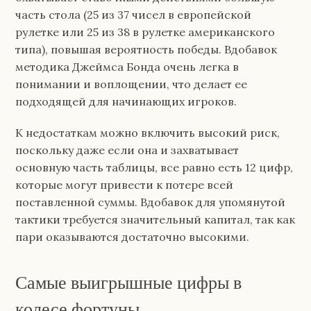
часть стола (25 из 37 чисел в европейской
рулетке или 25 из 38 в рулетке американского
типа), повышая вероятность победы. Вдобавок
методика Джеймса Бонда очень легка в
понимании и воплощении, что делает ее
подходящей для начинающих игроков.
К недостаткам можно включить высокий риск,
поскольку даже если она и захватывает
основную часть таблицы, все равно есть 12 цифр,
которые могут привести к потере всей
поставленной суммы. Вдобавок для упомянутой
тактики требуется значительный капитал, так как
пари оказываются достаточно высокими.
Самые выигрышные цифры в
колесе фортуны