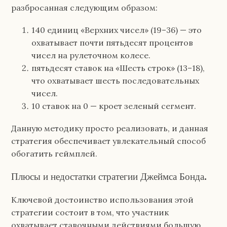
разбросанная следующим образом:
140 единиц «Верхних чисел» (19–36) — это
охватывает почти пятьдесят процентов
чисел на рулеточном колесе.
пятьдесят ставок на «Шесть строк» ​​(13–18),
что охватывает шесть последовательных
чисел.
10 ставок на 0 — кроет зеленый сегмент.
Данную методику просто реализовать, и данная
стратегия обеспечивает увлекательный способ
обогатить геймплей.
Плюсы и недостатки стратегии Джеймса Бонда.
Ключевой достоинство использования этой
стратегии состоит в том, что участник
охватывает ставочными действиями большую