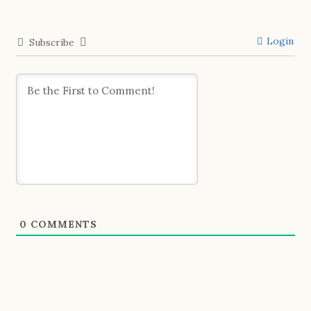
Login
Subscribe
0
COMMENTS