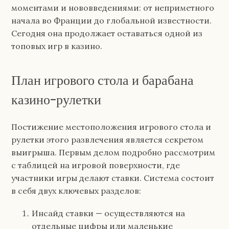
моментами и нововведениями: от неприметного
начала во Франции до глобальной известности.
Сегодня она продолжает оставаться одной из
топовых игр в казино.
План игрового стола и барабана
казино-рулетки
Постижение местоположения игрового стола и
рулетки этого развлечения является секретом
выигрыша. Первым делом подробно рассмотрим
с таблицей на игровой поверхности, где
участники игры делают ставки. Система состоит
в себя двух ключевых разделов:
Инсайд ставки — осуществляются на
отдельные цифры или маленькие